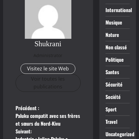
International
Musique
Nature
Shukrani
Non classé
Administrator
Politique
Visitez le site Web
Santes
Voir toutes les
Sécurité
publications
Société
Précédent :
N
Sport
Paluku compatit avec ses frères
Travel
a
et sœurs du Nord-Kivu
Suivant:
Uncategorized
v
Industrie : Julien Paluku a