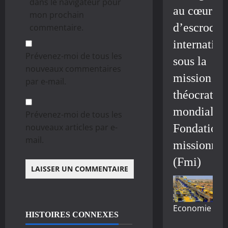
dans le navigateur pour
au cœur
mon prochain
d’escroque
commentaire.
internation
Prévenez-moi de tous les
sous la
nouveaux commentaires
mission
par e-mail.
théocratiq
mondiale/
Prévenez-moi de tous les
nouveaux articles par e-
Fondation
mail.
missionnai
(Fmi)
Economie
HISTOIRES CONNEXES