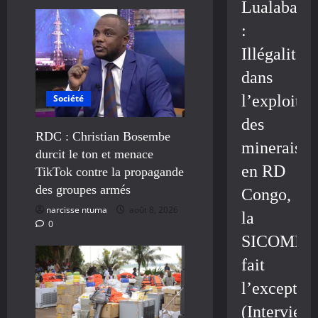
Lualaba
:
Illégalité
dans
l’exploitat
Société
des
RDC : Christian Bosembe
minerais
durcit le ton et menace
en RD
TikTok contre la propagande
des groupes armés
Congo,
narcisse ntuma
août 8, 2026
la
0
SICOMIN
fait
l’exceptio
(Interview