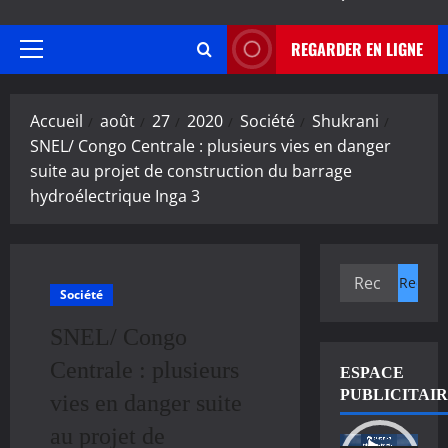
REGARDER EN LIGNE
Menu
principal
Accueil
août
27
2020
Société
Shukrani
SNEL/ Congo Centrale : plusieurs vies en danger
suite au projet de construction du barrage
hydroélectrique Inga 3
Rechercher :
Société
SNEL/ Congo
Centrale : plusieurs
ESPACE
PUBLICITAI
vies en danger suite
au projet de
Lecteur