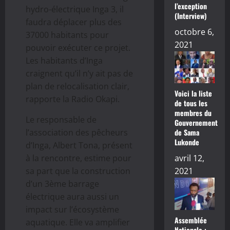
l’exception
hydro-électrique Inga 3, il
(Interview)
faudra déplacer plus des
octobre 6,
37000 habitants pour
2021
pouvoir exécuter ce projet.
Les habitants d’Inga
craignent qu’il n’y ait pas de
plan de relocalisation clair,
Voici la liste
rapporte la Radio Okapi.
de tous les
membres du
Le responsable de
Gouvernement
l’association des pêcheurs
de Sama
Lukonde
d’Inga, Albert Tona, présent
à la rencontre, estime pour
avril 12,
sa part que la construction
2021
d’un 3ème barrage
électrique aura aussi un
impact sur l’écosystème
Assemblée
aquatique. Elle va amplifier
Nationale :