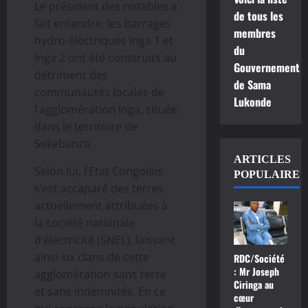
Le président des notables a
de tous les
fait entendre, les barrages
membres
hydro-électriques Inga 1 et
du
Inga 2 ont été construits au
Gouvernement
détriment des
de Sama
communautés locales de
Lukonde
l’agglomération Inga, située
dans le territoire de
Sekebanza.
ARTICLES
Selon lui, l’Etat Congolais
POPULAIRE
s’est accaparé des terres
actuellement attribuées à
la société nationale
d’électricité (SNEL), laissant
ainsi six clans de cette
RDC/Société
: Mr Joseph
agglomération sans terre
Ciringa au
et sans indemnités. En ce
cœur