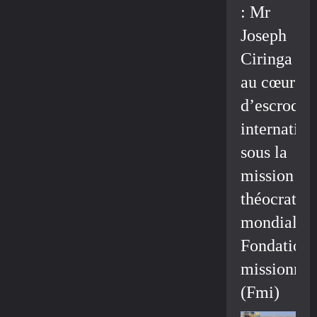
: Mr
Joseph
Ciringa
au cœur
d’escroque
internation
sous la
mission
théocratiq
mondiale/
Fondation
missionnai
(Fmi)