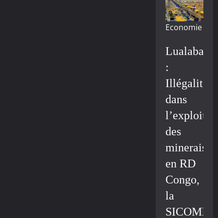
Economie
Lualaba
:
Illégalité
dans
l’exploitat
des
minerais
en RD
Congo,
la
SICOMIN