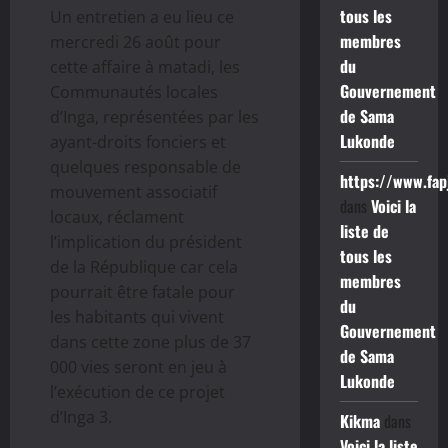
tous les
Un entretien a eu lieu ce
membres
mercredi 26 août pour
du
cette affaire à matadi, les
Gouvernement
Communautés locales
de Sama
d’Inga, représentées par les
Lukonde
ayant-droits fonciers et
quelques responsable de
https://www.fap
mouvement associatif
dans
Voici la
locaux, réclament
liste de
l’implication du président
tous les
de la République car cela
membres
pourrait être fatale pour
du
les habitants qui vivent
Gouvernement
dans cette zone plus de 37
de Sama
000 vies seront en jeu à
Lukonde
l’exécution de ce projet
d’Inga 3.
Kikma
dans
Voici la liste