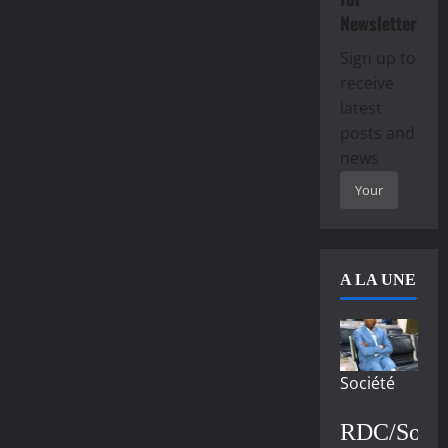
Newsletter
Sign up to
receive
latest
posts and
news
A LA UNE
Société
RDC/Socié