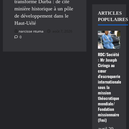
transforme Durba : de cité
minière historique à un pôle
ARTICLES
de développement dans le
POPULAIRES
Haut-Uélé
narcisse ntuma
août 7, 2026
0
RDC/Société
: Mr Joseph
Ciringa au
cœur
d’escroquerie
internationale
sous la
mission
théocratique
mondiale/
Fondation
missionnaire
(Fmi)