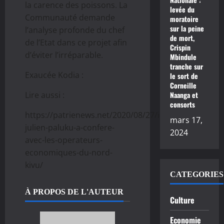
la carence des poissons. La
levée du
Communauté demande
moratoire
sur la peine
l’analyse profonde du chef
de mort,
de l’Etat dans ce projet afin
Crispin
d’éviter l’irréparable.
Mbindule
tranche sur
Exaucée Kodia :
le sort de
Corneille
Lire aussi :
Naanga et
consorts
https://patrienews.net/2020/08/27/industrie-
mars 17,
julien-paluku-a-confere-
2024
avec-les-operateurs-
economiques-du-nord-
kivu/
CATEGORIES
À PROPOS DE L'AUTEUR
Culture
Economie