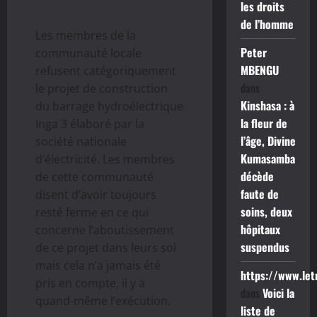
les droits
de l’homme
Les membres de la
Peter
communauté locale
MBENGU
refusent catégoriquement
dans
le projet de construction
Kinshasa : à
du barrage hydroélectrique
la fleur de
Inga 3 élaboré par la
l’âge, Divine
société nationale
Kumasamba
d’électricité. Les membres
décède
de cette communauté
faute de
disent d’avoir toujours
soins, deux
resté ferme en ce qui
hôpitaux
concerne l’aboutissement
suspendus
de ce projet dans leurs sol
mais cela n’a jamais été
https://www.le
pris en compte, il y a
dans
Voici la
quand-même l’exécution.
liste de