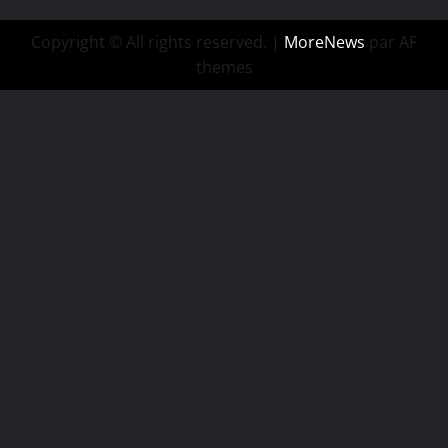
Copyright © All rights reserved.
|
MoreNews
par AF
themes