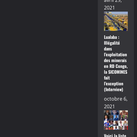
avril 29,
2021
Lualaba :
Illégalité
dans
l’exploitation
des minerais
en RD Congo,
la SICOMINES
fait
l’exception
(Interview)
octobre 6,
2021
Voici la liste