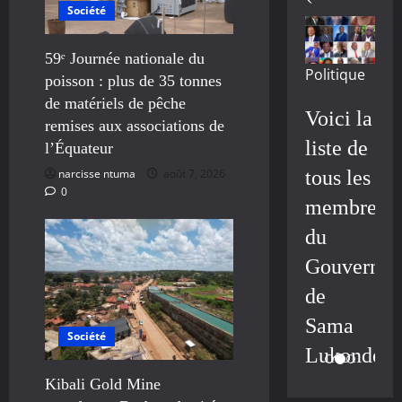
Société
59ᵉ Journée nationale du
Politique
poisson : plus de 35 tonnes
de matériels de pêche
Voici la
remises aux associations de
liste de
l’Équateur
tous les
narcisse ntuma
août 7, 2026
0
membres
du
Gouvernem
de
Sama
Société
Lukonde
Kibali Gold Mine