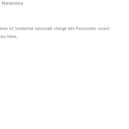
na Mananwina
aires et Solidarité nationale chargé des Personnes vivant
bo Irène,