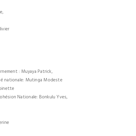
e,
ivier
rnement : Muyaya Patrick,
rité nationale: Mutinga Modeste
oinette
 Cohésion Nationale: Bonkulu Yves,
erine