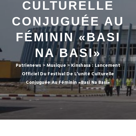
CULTURELLE
CONJUGUÉE AU
FÉMININ «BASI
NA BASI»
Patrienews
>
Musique
>
Kinshasa : Lancement
Officiel Du Festival De L’unité Culturelle
Conjuguée Au Féminin «Basi Na Basi»