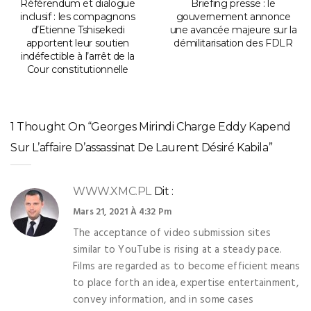
Référendum et dialogue
Briefing presse : le
inclusif : les compagnons
gouvernement annonce
d’Etienne Tshisekedi
une avancée majeure sur la
apportent leur soutien
démilitarisation des FDLR
indéfectible à l’arrêt de la
Cour constitutionnelle
1 Thought On “Georges Mirindi Charge Eddy Kapend
Sur L’affaire D’assassinat De Laurent Désiré Kabila”
WWW.XMC.PL
Dit :
Mars 21, 2021 À 4:32 Pm
The acceptance of video submission sites
similar to YouTube is rising at a steady pace.
Films are regarded as to become efficient means
to place forth an idea, expertise entertainment,
convey information, and in some cases