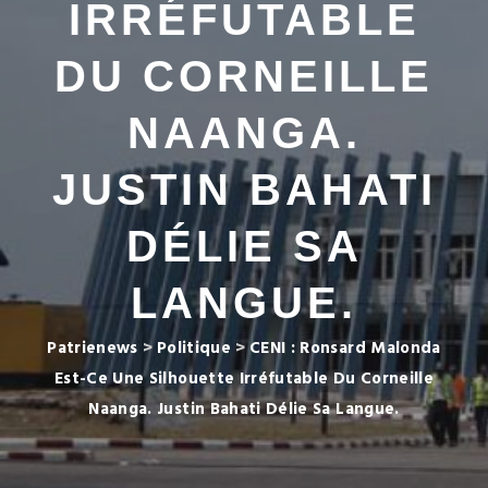
IRRÉFUTABLE
DU CORNEILLE
NAANGA.
JUSTIN BAHATI
DÉLIE SA
LANGUE.
Patrienews
>
Politique
>
CENI : Ronsard Malonda
Est-Ce Une Silhouette Irréfutable Du Corneille
Naanga. Justin Bahati Délie Sa Langue.