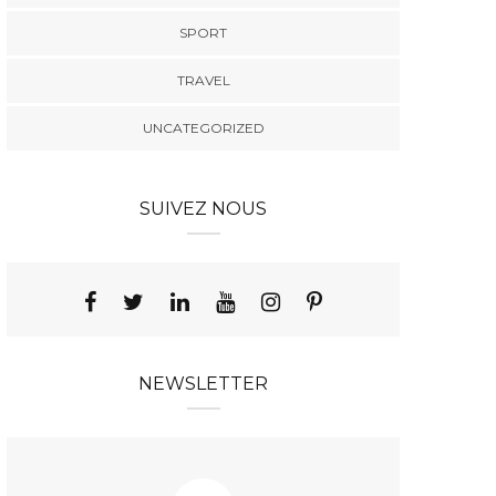
ndéfectible à l’arrêt de la
FDLR
et à
Cour constitutionnelle
dialo
SPORT
TRAVEL
UNCATEGORIZED
SUIVEZ NOUS
NEWSLETTER