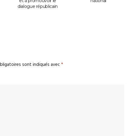
et à promouvoir le
national
i
dialogue républicain
bligatoires sont indiqués avec
*