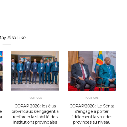
ay Also Like
POLITIQUE
POLITIQUE
COPAP 2026 : les élus
COPAP/2026 : Le Sénat
e
provinciaux s’engagent à
s’engage à porter
i
ur
renforcer la stabilité des
fidèlement la voix des
institutions provinciales
provinces au niveau