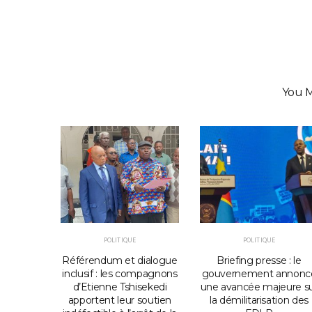
You M
POLITIQUE
POLITIQUE
e Sénat
Référendum et dialogue
Briefing presse : le
orter
inclusif : les compagnons
gouvernement annonc
oix des
d’Etienne Tshisekedi
une avancée majeure s
niveau
apportent leur soutien
la démilitarisation des