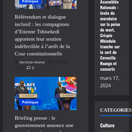
Politique
Assemblée
Nationale :
levée du
Référendum et dialogue
moratoire
sur la peine
inclusif : les compagnons
de mort,
d’Etienne Tshisekedi
Crispin
apportent leur soutien
Mbindule
indéfectible à l’arrêt de la
tranche sur
le sort de
Cour constitutionnelle
Corneille
narcisse ntuma
juillet 30,
Naanga et
2026
0
consorts
mars 17,
2024
Politique
CATEGORIES
Briefing presse : le
Culture
gouvernement annonce une