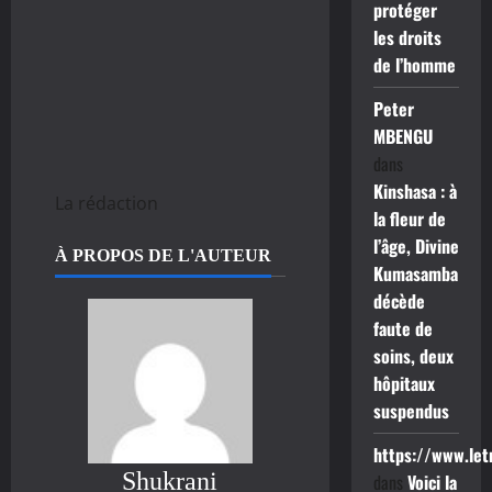
protéger
les droits
de l’homme
Peter
MBENGU
dans
Kinshasa : à
La rédaction
la fleur de
l’âge, Divine
À PROPOS DE L'AUTEUR
Kumasamba
décède
faute de
soins, deux
hôpitaux
suspendus
https://www.le
Shukrani
dans
Voici la