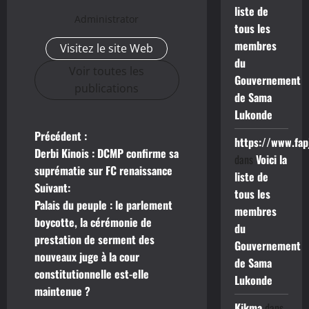
liste de
Administrator
tous les
membres
Visitez le site Web
du
Voir toutes les
Gouvernement
publications
de Sama
Lukonde
Précédent :
N
https://www.fap
Derbi Kinois : DCMP confirme sa
dans
Voici la
a
suprématie sur FC renaissance
liste de
Suivant:
tous les
v
Palais du peuple : le parlement
membres
boycotte, la cérémonie de
i
du
prestation de serment des
Gouvernement
g
nouveaux juge à la cour
de Sama
constitutionnelle est-elle
Lukonde
a
maintenue ?
Kikma
dans