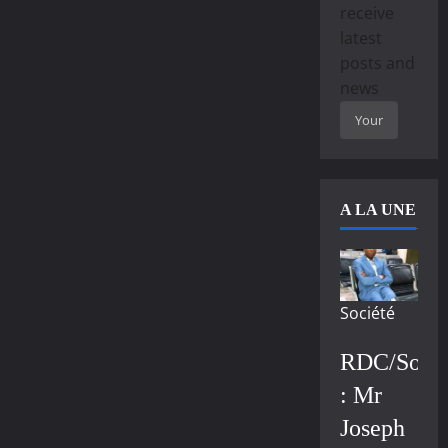
receive
latest
posts and
news
A LA UNE
Société
RDC/Socié
: Mr
Joseph