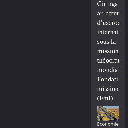
Ciringa
au cœur
d’escroque
internation
sous la
mission
théocratiq
mondiale/
Fondation
missionnai
(Fmi)
Economie