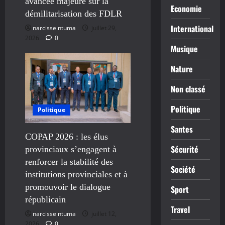
avancée majeure sur la
Economie
démilitarisation des FDLR
International
narcisse ntuma
juillet 29,
2026
0
Musique
Nature
Non classé
Politique
Politique
Santes
COPAP 2026 : les élus
Sécurité
provinciaux s’engagent à
renforcer la stabilité des
Société
institutions provinciales et à
promouvoir le dialogue
Sport
républicain
Travel
narcisse ntuma
juillet 12,
2026
0