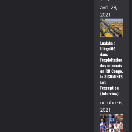
avril 29,
2021
Lualaba :
Illégalité
dans
l’exploitation
des minerais
en RD Congo,
la SICOMINES
fait
l’exception
(Interview)
octobre 6,
2021