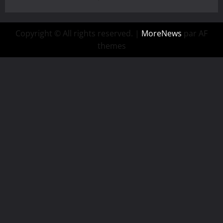
Copyright © All rights reserved.
|
MoreNews
par AF
themes