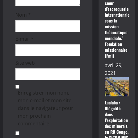
cœur
l
d’escroquerie
internationale
Nom
*
e
sous la
mission
théocratique
mondiale/
E-mail
*
Fondation
missionnaire
(Fmi)
Site web
avril 29,
2021
Enregistrer mon nom,
mon e-mail et mon site
Lualaba :
dans le navigateur pour
Illégalité
dans
mon prochain
l’exploitation
commentaire.
des minerais
en RD Congo,
la SICOMINES