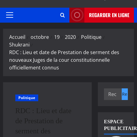
REGARDER EN LIGNE
Menu
principal
Accueil
octobre
19
2020
Politique
Shukrani
RDC : Lieu et date de Prestation de serment des
nouveaux Juges de la cour constitutionnelle
officiellement connus
Rechercher :
Politique
RDC : Lieu et date
de Prestation de
ESPACE
PUBLICITAI
serment des