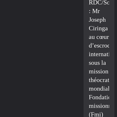
RDC/Socié
: Mr
Joseph
Ciringa
au cœur
d’escroque
internation
sous la
mission
théocratiq
mondiale/
Fondation
missionnai
(Fmi)