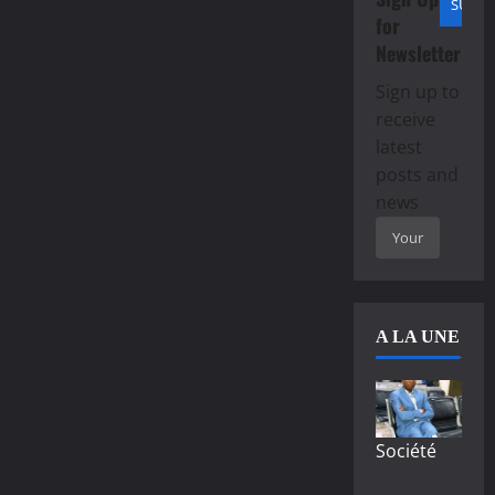
for
Newsletter
Sign up to
receive
latest
posts and
news
A LA UNE
Société