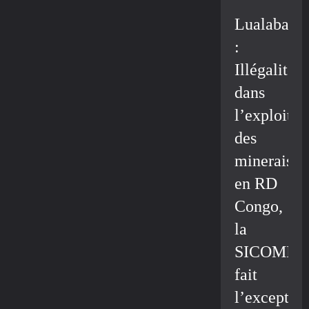
Lualaba
:
Illégalité
dans
l’exploitat
des
minerais
en RD
Congo,
la
SICOMIN
fait
l’exceptio