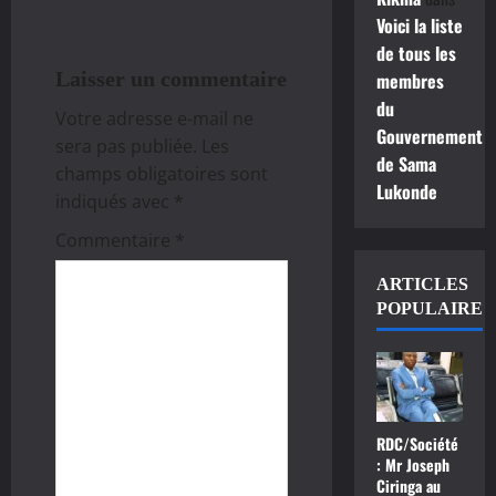
t
Voici la liste
i
de tous les
Laisser un commentaire
membres
o
du
Votre adresse e-mail ne
Gouvernement
n
sera pas publiée.
Les
de Sama
champs obligatoires sont
d
Lukonde
indiqués avec
*
’
Commentaire
*
a
ARTICLES
POPULAIRE
r
t
i
RDC/Société
: Mr Joseph
c
Ciringa au