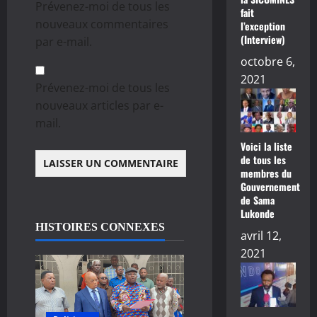
Prévenez-moi de tous les
fait
nouveaux commentaires
l’exception
(Interview)
par e-mail.
octobre 6,
2021
Prévenez-moi de tous les
nouveaux articles par e-
mail.
Voici la liste
de tous les
membres du
Gouvernement
de Sama
Lukonde
HISTOIRES CONNEXES
avril 12,
2021