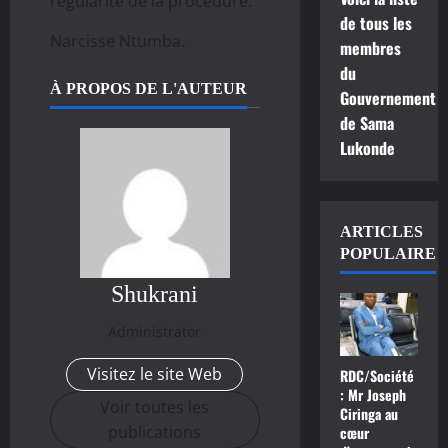
régularité de la procédure.
de tous les
Narcisse Ntumba.
membres
du
À PROPOS DE L'AUTEUR
Gouvernement
de Sama
Lukonde
ARTICLES
POPULAIRE
Shukrani
Administrator
Visitez le site Web
RDC/Société
: Mr Joseph
Voir toutes les
Ciringa au
publications
cœur