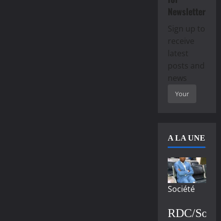
Newsletter
Sign up to
receive
latest
posts and
news
A LA UNE
Société
RDC/Socié