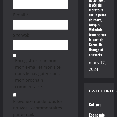
levée du
moratoire
E-mail
*
sur la peine
de mort,
Crispin
Mbindule
tranche sur
Site web
le sort de
Corneille
Naanga et
consorts
Enregistrer mon nom,
mars 17,
mon e-mail et mon site
2024
dans le navigateur pour
mon prochain
commentaire.
CATEGORIES
Prévenez-moi de tous les
Culture
nouveaux commentaires
par e-mail.
Economie