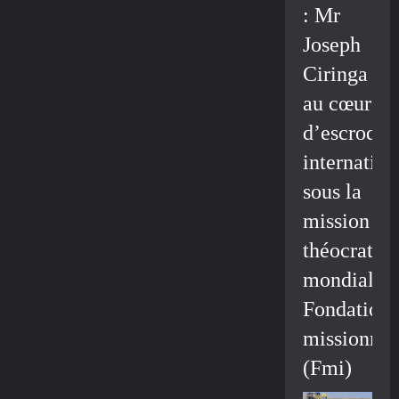
: Mr
Joseph
Ciringa
au cœur
d’escroque
internation
sous la
mission
théocratiq
mondiale/
Fondation
missionnai
(Fmi)