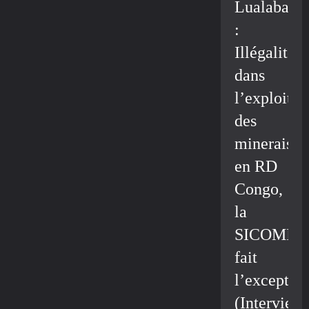
Lualaba
:
Illégalité
dans
l’exploitat
des
minerais
en RD
Congo,
la
SICOMIN
fait
l’exceptio
(Interview