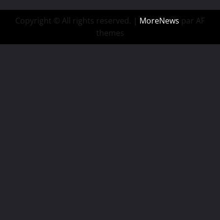
Copyright © All rights reserved.
|
MoreNews
par AF
themes