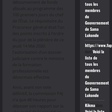
détournement de fonds
tous les
alloués au programme des
membres
100 premiers jours du chef
du
de l’État. Le réquisitoire du
Gouvernement
Procureur général était l’un
de Sama
des points inscrits à l’ordre
Lukonde
du jour de la plénière de ce
https://www.fap
jeudi 14 Mai 2020.
dans
Voici la
l’autorisation d’un dossier
liste de
judiciaire contre le ministre
tous les
de la formation
membres
professionnelle est
du
désormais effective.
Gouvernement
Ainsi, avant son vote
de Sama
définitif, la commission PAJ
Lukonde
n’a que 48 heures pour
Kikma
dans
déposer son rapport sur la
Voici la liste