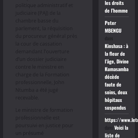
les droits
politique administratif et
de l’homme
judiciaire (PAJ) de la
chambre basse du
Peter
parlement, la réquisition
MBENGU
du procureur général près
dans
la cour de cassation
Kinshasa : à
demandant l’ouverture
la fleur de
d’un dossier judiciaire
l’âge, Divine
contre le ministre en
Kumasamba
charge de la Formation
décède
professionnelle, John
faute de
Ntumba a été jugé
soins, deux
recevable.
hôpitaux
suspendus
Le ministre de formation
professionnelle est
https://www.le
poursuivi en justice pour
dans
Voici la
un présumé
liste de