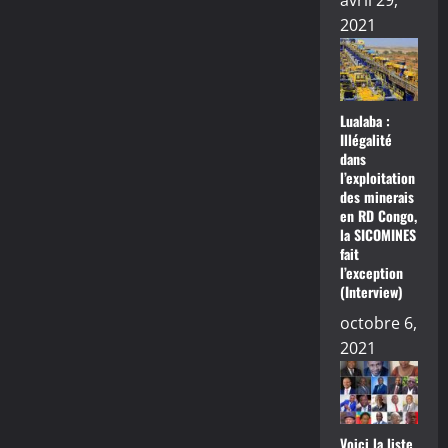
avril 29,
2021
Lualaba :
Illégalité
dans
l’exploitation
des minerais
en RD Congo,
la SICOMINES
fait
l’exception
(Interview)
octobre 6,
2021
Voici la liste