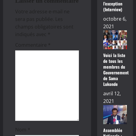
Laisser un commentaire
l’exception
d
(Interview)
Votre adresse e-mail ne
octobre 6,
sera pas publiée.
Les
’
2021
champs obligatoires sont
a
indiqués avec
*
Commentaire
*
r
Voici la liste
t
de tous les
membres du
i
Gouvernement
de Sama
Lukonde
c
avril 12,
l
2021
e
Nom
*
Assemblée
Nationale :