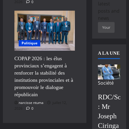
2026
0
latest
posts and
news
Politique
A LA UNE
COPAP 2026 : les élus
provinciaux s’engagent à
renforcer la stabilité des
institutions provinciales et à
Société
promouvoir le dialogue
républicain
RDC/Socié
narcisse ntuma
juillet 12,
: Mr
2026
0
Joseph
Ciringa