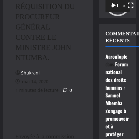
RÉQUISITION DU
vidéo
00:00
00:11
PROCUREUR
GÉNÉRAL
COMMENTAI
CONTRE LE
RÉCENTS
MINISTRE JOHN
AaronTople
NTUMBA.
dans
Forum
national
Shukrani
des droits
mai 14, 2020
humains :
1 minutes de lecture
0
Samuel
Mbemba
s’engage à
promouvoir
et à
protéger
Envoyée à la commission