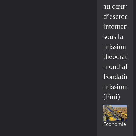
au cœur
d’escroque
internation
sous la
mission
théocratiq
mondiale/
Fondation
missionnai
(Fmi)
Economie