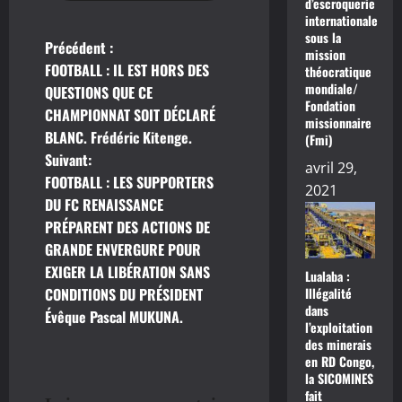
d’escroquerie
internationale
sous la
Précédent :
N
mission
FOOTBALL : IL EST HORS DES
théocratique
a
mondiale/
QUESTIONS QUE CE
Fondation
CHAMPIONNAT SOIT DÉCLARÉ
missionnaire
v
BLANC. Frédéric Kitenge.
(Fmi)
Suivant:
i
avril 29,
FOOTBALL : LES SUPPORTERS
2021
g
DU FC RENAISSANCE
PRÉPARENT DES ACTIONS DE
a
GRANDE ENVERGURE POUR
EXIGER LA LIBÉRATION SANS
t
Lualaba :
Illégalité
CONDITIONS DU PRÉSIDENT
dans
i
Évêque Pascal MUKUNA.
l’exploitation
des minerais
o
en RD Congo,
la SICOMINES
n
fait