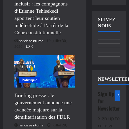
inclusif : les compagnons
d’Etienne Tshisekedi
apportent leur soutien
SUIVEZ
indéfectible à l’arrêt de la
NOUS
Cour constitutionnelle
narcisse ntuma
juillet 30,
2026
0
NEWSLETTE
Politique
Sign Up
Briefing presse : le
for
gouvernement annonce une
Newsletter
avancée majeure sur la
démilitarisation des FDLR
Sign up to
receive
narcisse ntuma
juillet 29,