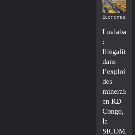
Economie
Lualaba
:
Illégalité
dans
l’exploitat
des
minerais
en RD
Congo,
la
SICOMIN