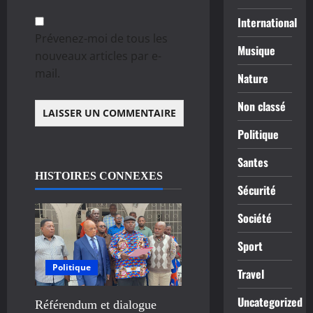
International
Prévenez-moi de tous les
Musique
nouveaux articles par e-
mail.
Nature
Non classé
Politique
Santes
HISTOIRES CONNEXES
Sécurité
Société
Sport
Politique
Travel
Uncategorized
Référendum et dialogue