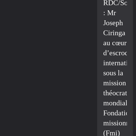
RDC/Socié
: Mr
Joseph
Ciringa
au cœur
d’escroque
internation
sous la
mission
théocratiq
mondiale/
Fondation
missionnai
(Fmi)