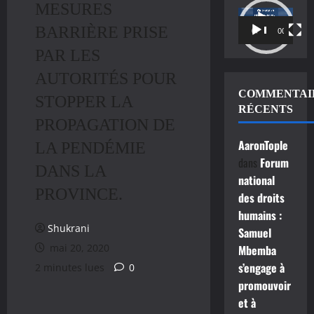
MESURES
Lecteur
BARRIÈRE PRISE
vidéo
00:00
00:11
PAR LES
AUTORITÉS POUR
COMMENTAI
STOPPER LA
RÉCENTS
PROPAGATION DE
AaronTople
LA PENDÉMIE
dans
Forum
DANS LA
national
PROVINCE.
des droits
humains :
Shukrani
Samuel
mai 20, 2020
Mbemba
s’engage à
2 minutes lues
0
promouvoir
et à