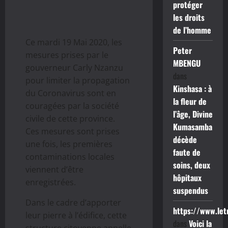
protéger
les droits
de l’homme
Ce mardi 19 Mai 2020, les
Peter
mesures prises par le
MBENGU
gouverneur Carly Nzanzu
dans
pour limiter la propagation
Kinshasa : à
du Coronavirus sont en
la fleur de
couragées par la société
l’âge, Divine
civile de cette province.
Kumasamba
Ces mesures sont prises
décède
une fois, les premières
faute de
contaminations locales
soins, deux
viennent d’être
hôpitaux
enregistrées.
suspendus
Dans le cadre d’apporter
https://www.le
leur pierre à l’édifice, cette
dans
Voici la
structure citoyenne appelle