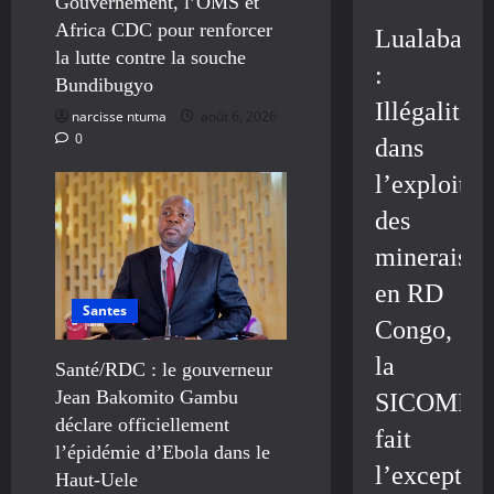
Gouvernement, l’OMS et
Africa CDC pour renforcer
Lualaba
la lutte contre la souche
:
Bundibugyo
Illégalité
narcisse ntuma
août 6, 2026
0
dans
l’exploitat
des
minerais
en RD
Santes
Congo,
la
Santé/RDC : le gouverneur
Jean Bakomito Gambu
SICOMIN
déclare officiellement
fait
l’épidémie d’Ebola dans le
l’exceptio
Haut-Uele