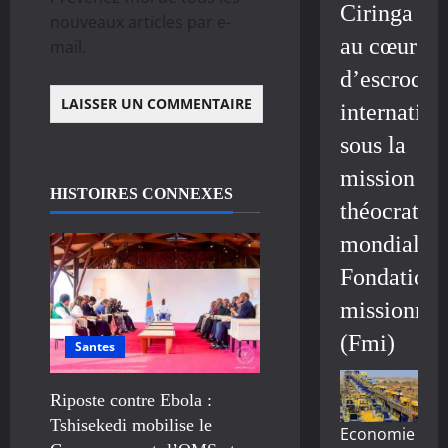
Ciringa
nouveaux articles par e-
au cœur
mail.
d’escroque
internation
sous la
mission
HISTOIRES CONNEXES
théocratiq
mondiale/
Fondation
missionnai
(Fmi)
Santes
Riposte contre Ebola :
Tshisekedi mobilise le
Economie