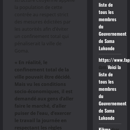
liste de
la population de cette
tous les
contrée au respect strict
membres
des mesures édictées par
du
les autorités afin d’éviter
Gouvernement
un confinement total qui
de Sama
pénaliserait la ville de
Lukonde
Goma.
https://www.fap
« En réalité, le
dans
Voici la
confinement total de la
liste de
ville pouvait être décidé.
tous les
Mais vu les conditions
membres
socio-économiques, il est
du
demandé aux gens d’aller
Gouvernement
faire le marché, d’aller
de Sama
puiser de l’eau, d’exercer
Lukonde
le travail la journée en
respectant les règles
Kikma
dans