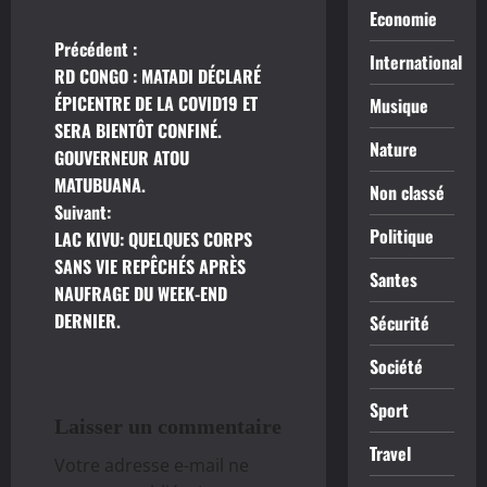
Economie
Précédent :
N
International
RD CONGO : MATADI DÉCLARÉ
a
ÉPICENTRE DE LA COVID19 ET
Musique
SERA BIENTÔT CONFINÉ.
v
Nature
GOUVERNEUR ATOU
MATUBUANA.
i
Non classé
Suivant:
g
Politique
LAC KIVU: QUELQUES CORPS
SANS VIE REPÊCHÉS APRÈS
Santes
a
NAUFRAGE DU WEEK-END
DERNIER.
Sécurité
t
Société
i
Sport
o
Laisser un commentaire
Travel
n
Votre adresse e-mail ne