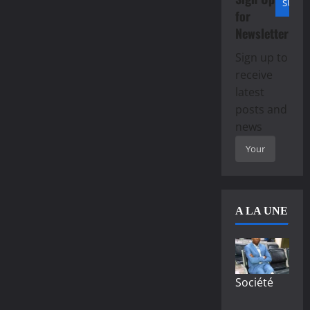
for
Newsletter
Sign up to
receive
latest
posts and
news
A LA UNE
Société