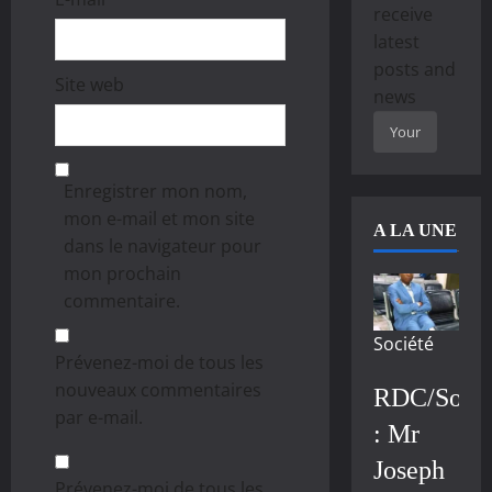
receive
latest
posts and
Site web
news
Enregistrer mon nom,
mon e-mail et mon site
A LA UNE
dans le navigateur pour
mon prochain
commentaire.
Société
Prévenez-moi de tous les
nouveaux commentaires
RDC/Socié
par e-mail.
: Mr
Joseph
Prévenez-moi de tous les