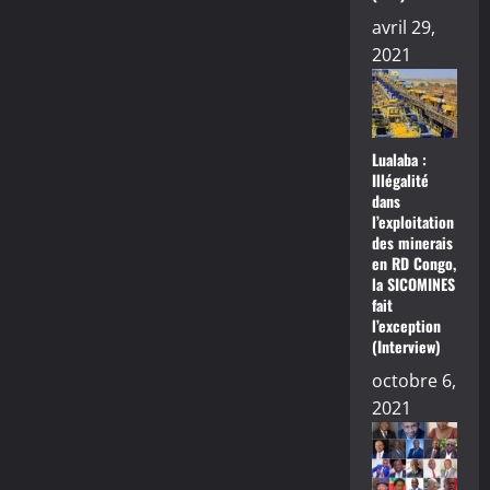
avril 29,
2021
Lualaba :
Illégalité
dans
l’exploitation
des minerais
en RD Congo,
la SICOMINES
fait
l’exception
(Interview)
octobre 6,
2021