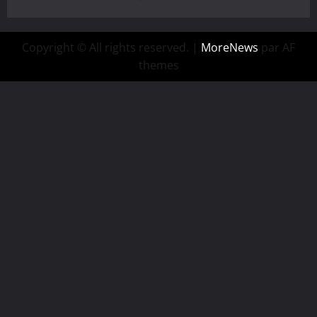
Copyright © All rights reserved.
|
MoreNews
par AF
themes