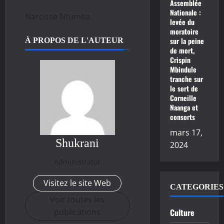
Assemblée
Nationale :
Narcisse Ntumba.
levée du
moratoire
sur la peine
À PROPOS DE L'AUTEUR
de mort,
Crispin
Mbindule
tranche sur
le sort de
Corneille
Naanga et
consorts
mars 17,
Shukrani
2024
Administrator
Visitez le site Web
CATEGORIES
Voir toutes les
publications
Culture