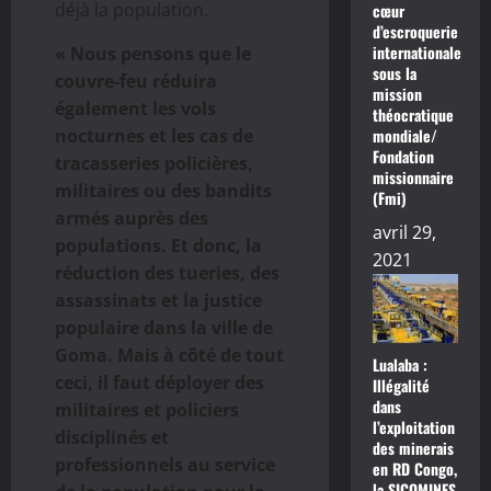
déjà la population.
cœur
d’escroquerie
internationale
« Nous pensons que le
sous la
couvre-feu réduira
mission
également les vols
théocratique
mondiale/
nocturnes et les cas de
Fondation
tracasseries policières,
missionnaire
militaires ou des bandits
(Fmi)
armés auprès des
avril 29,
populations. Et donc, la
2021
réduction des tueries, des
assassinats et la justice
populaire dans la ville de
Goma. Mais à côté de tout
Lualaba :
ceci, il faut déployer des
Illégalité
dans
militaires et policiers
l’exploitation
disciplinés et
des minerais
professionnels au service
en RD Congo,
la SICOMINES