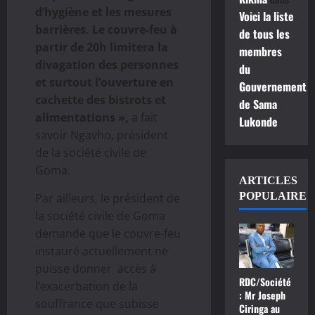
d’hygiène et les mesures
Voici la liste
barrières. Le couvre-feu à
de tous les
partir de 20h limitera la
membres
divagation des personnes
du
et surtout l’ouverture en
Gouvernement
cachette des bistrots et
de Sama
alimentations »,
a fait
Lukonde
savoir Ngavho, président
de la société civile de
Goma.
ARTICLES
POPULAIRE
Par ailleurs, le président de
la société civile de Goma
demande que le couvre-feu
instauré actuellement ne
puisse donner accès à
RDC/Société
l’exacerbation de la
: Mr Joseph
souffrance que subisse
Ciringa au