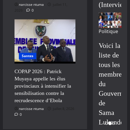
(Interview
narcisse ntuma
juillet 11,
2026
0
Politique
Voici la
liste de
Santes
tous les
COPAP 2026 : Patrick
membres
Muyaya appelle les élus
du
provinciaux à intensifier la
Gouvernem
sensibilisation contre la
recrudescence d’Ebola
de
narcisse ntuma
juillet 8, 2026
Sama
0
Lukonde