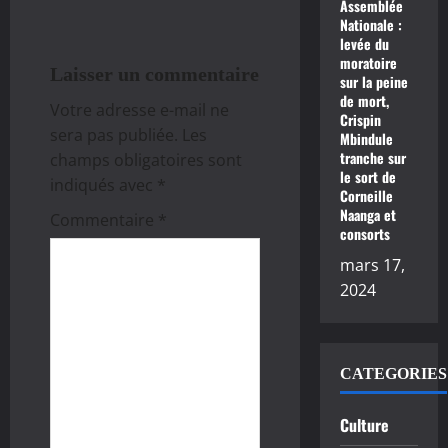
Assemblée
i
Nationale :
levée du
moratoire
o
Laisser un commentaire
sur la peine
de mort,
n
Votre adresse e-mail ne
Crispin
sera pas publiée.
Les
Mbindule
d
tranche sur
champs obligatoires sont
le sort de
indiqués avec
*
’
Corneille
Naanga et
Commentaire
*
a
consorts
mars 17,
r
2024
t
i
CATEGORIES
c
Culture