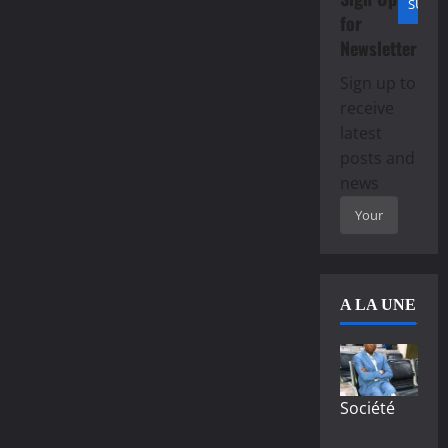
for
Newsletter
Sign up to
receive
latest
posts and
news
A LA UNE
Société