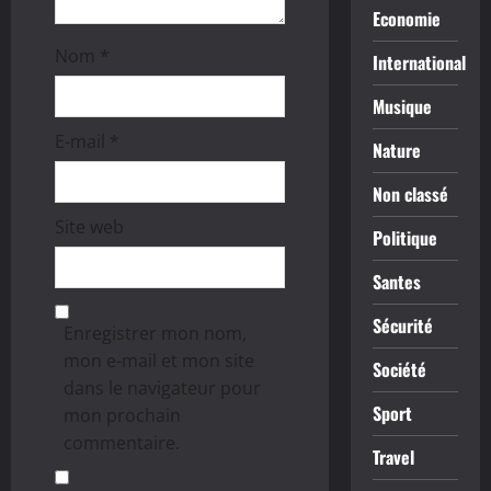
l
Economie
e
Nom
*
International
Musique
E-mail
*
Nature
Non classé
Site web
Politique
Santes
Sécurité
Enregistrer mon nom,
mon e-mail et mon site
Société
dans le navigateur pour
Sport
mon prochain
commentaire.
Travel