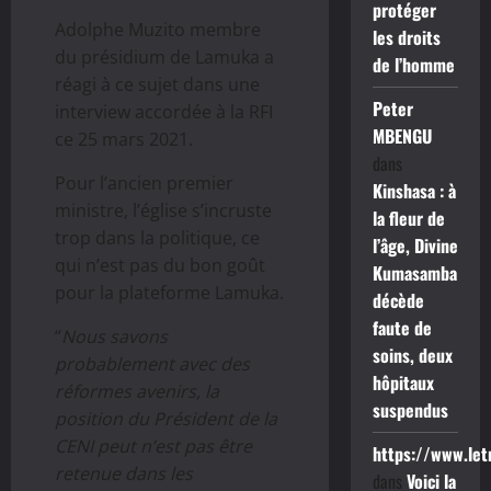
protéger
Adolphe Muzito membre
les droits
du présidium de Lamuka a
de l’homme
réagi à ce sujet dans une
Peter
interview accordée à la RFI
MBENGU
ce 25 mars 2021.
dans
Pour l’ancien premier
Kinshasa : à
ministre, l’église s’incruste
la fleur de
trop dans la politique, ce
l’âge, Divine
qui n’est pas du bon goût
Kumasamba
pour la plateforme Lamuka.
décède
faute de
“
Nous savons
soins, deux
probablement avec des
hôpitaux
réformes avenirs, la
suspendus
position du Président de la
CENI peut n’est pas être
https://www.le
retenue dans les
dans
Voici la