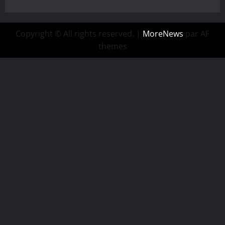
Copyright © All rights reserved.
|
MoreNews
par AF
themes