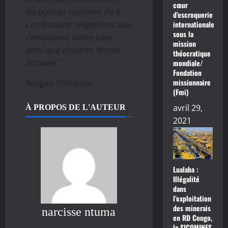
cœur
du bureau viennent de 8
d’escroquerie
internationale
confessions religieuses que
sous la
composent notre pays,
mission
ainsi que d’autres forces
théocratique
Sociales
“
mondiale/
Fondation
missionnaire
Reagan Shindano
(Fmi)
avril 29,
À PROPOS DE L'AUTEUR
2021
Lualaba :
Illégalité
dans
l’exploitation
des minerais
narcisse ntuma
en RD Congo,
la SICOMINES