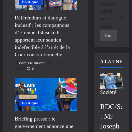
Politique
receive
latest
Référendum et dialogue
posts and
inclusif : les compagnons
news
d’Etienne Tshisekedi
apportent leur soutien
indéfectible à l’arrêt de la
Cour constitutionnelle
A LA UNE
narcisse ntuma
juillet 30,
2026
0
Société
Politique
RDC/Socié
: Mr
Briefing presse : le
Joseph
gouvernement annonce une