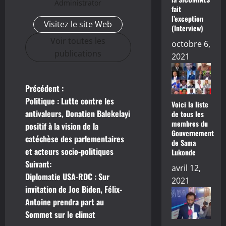
Administrator
fait
l’exception
Visitez le site Web
(Interview)
Voir toutes les
octobre 6,
publications
2021
Précédent :
N
Politique : Lutte contre les
Voici la liste
a
antivaleurs, Donatien Balekelayi
de tous les
membres du
positif à la vision de la
v
Gouvernement
catéchèse des parlementaires
de Sama
et acteurs socio-politiques
Lukonde
i
Suivant:
avril 12,
g
Diplomatie USA-RDC : Sur
2021
invitation de Joe Biden, Félix-
a
Antoine prendra part au
Sommet sur le climat
t