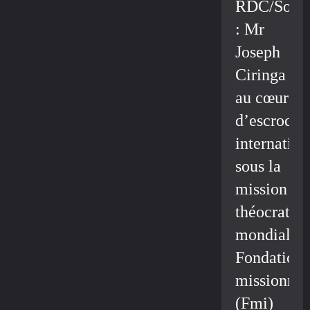
RDC/Socié
: Mr
Joseph
Ciringa
au cœur
d’escroque
internation
sous la
mission
théocratiq
mondiale/
Fondation
missionnai
(Fmi)