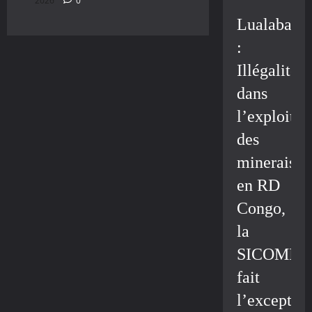
2026
0
Lualaba
:
Illégalité
dans
l’exploitat
des
minerais
en RD
Congo,
la
SICOMIN
fait
l’exceptio