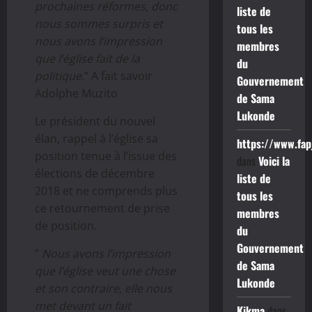
prochaines réformes, donc
liste de
nous sommes surpris et
tous les
nous avons l’impression
membres
que l’église fait de la
du
politique
.” A fait savoir
Gouvernement
Adolphe Muzito
de Sama
Lukonde
Le président du nouvel
élan, rappel à l’église sa
https://www.fap
position tenue à l’issue des
dans
Voici la
élections de décembre
liste de
2018 et ne comprends plus
tous les
ce retournement de prise
membres
de position.
du
Gouvernement
”
Nous avons l’impression
de Sama
que l’église veut une chose
Lukonde
et son contraire, elle nous
met devant un fait
Kikma
dans