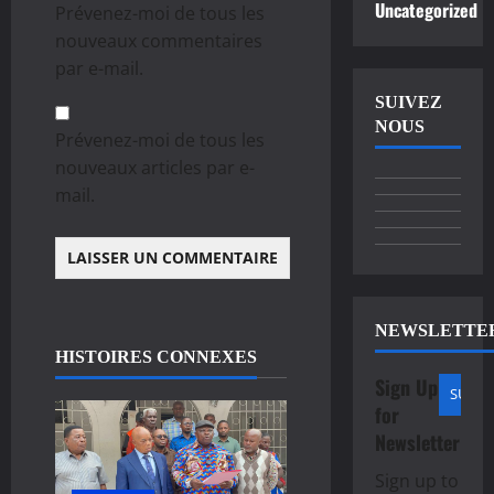
Uncategorized
Prévenez-moi de tous les
nouveaux commentaires
par e-mail.
SUIVEZ
NOUS
Prévenez-moi de tous les
nouveaux articles par e-
mail.
NEWSLETTE
HISTOIRES CONNEXES
Sign Up
for
Newsletter
Sign up to