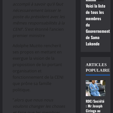
accompli à savoir qu’il faut
Voici la liste
nécessairement laisser le
de tous les
poste du président avec les
membres
mêmes responsabilités à la
du
CENI
“. S’est étonné l’ancien
Gouvernement
premier ministre
de Sama
Lukonde
Adolphe Muzito rencherit
ses propos en mettant en
exergue la vision de la
proposition de loi portant
ARTICLES
organisation et
POPULAIRE
fonctionnement de la CENI
que prône sa famille
politique.
“
alors que nous nous
RDC/Société
: Mr Joseph
voulons changer les choses
Ciringa au
et faire que les membres