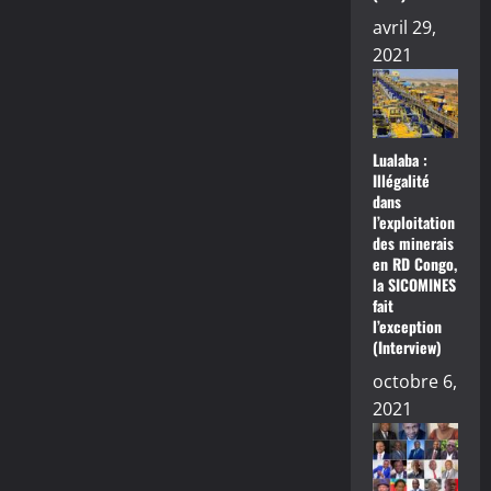
avril 29,
2021
Lualaba :
Illégalité
dans
l’exploitation
des minerais
en RD Congo,
la SICOMINES
fait
l’exception
(Interview)
octobre 6,
2021