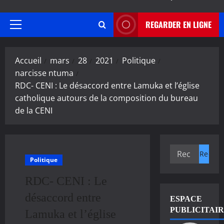
REGARDER EN LIGNE
Menu
principal
Accueil
mars
28
2021
Politique
narcisse ntuma
RDC- CENI : Le désaccord entre Lamuka et l’église
catholique autours de la composition du bureau
de la CENI
Rechercher :
Politique
RDC- CENI : Le
désaccord entre
ESPACE
PUBLICITAI
Lamuka et l’église