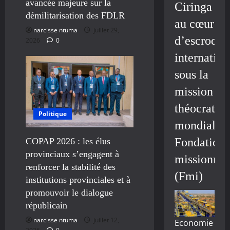
avancée majeure sur la
Ciringa
démilitarisation des FDLR
au cœur
narcisse ntuma
juillet 29,
d’escroque
2026
0
internation
sous la
mission
théocratiq
Politique
mondiale/
Fondation
COPAP 2026 : les élus
provinciaux s’engagent à
missionnai
renforcer la stabilité des
(Fmi)
institutions provinciales et à
promouvoir le dialogue
républicain
narcisse ntuma
juillet 12,
Economie