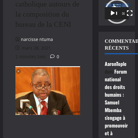
catholique autours de
Lecteur
la composition du
vidéo
00:00
00:11
bureau de la CENI
narcisse ntuma
COMMENTAI
mars 28, 2021
RÉCENTS
2 minutes lues
0
AaronTople
dans
Forum
national
des droits
humains :
Samuel
Mbemba
s’engage à
promouvoir
et à