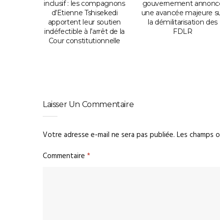
orter
inclusif : les compagnons
gouvernement annonc
oix des
d’Etienne Tshisekedi
une avancée majeure s
niveau
apportent leur soutien
la démilitarisation des
indéfectible à l’arrêt de la
FDLR
Cour constitutionnelle
Laisser Un Commentaire
Votre adresse e-mail ne sera pas publiée.
Les champs o
Commentaire
*