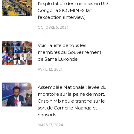
nclusif : les compagnons
gouvernement annonce
provinc
l’exploitation des minerais en RD
d’Etienne Tshisekedi
une avancée majeure sur
renforce
Congo, la SICOMINES fait
apportent leur soutien
la démilitarisation des
institu
l’exception (Interview)
ndéfectible à l’arrêt de la
FDLR
et à
Cour constitutionnelle
dialo
OCTOBRE 6, 2021
Voici la liste de tous les
membres du Gouvernement
de Sama Lukonde
AVRIL 12, 2021
Assemblée Nationale : levée du
moratoire sur la peine de mort,
Crispin Mbindule tranche sur le
sort de Corneille Naanga et
consorts
MARS 17, 2024