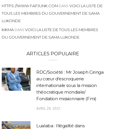
DANS
HTTPS://WWW.FAPJUNK.COM
VOICI LA LISTE DE
TOUS LES MEMBRES DU GOUVERNEMENT DE SAMA
LUKONDE
DANS
KIKMA
VOICI LA LISTE DE TOUS LES MEMBRES
DU GOUVERNEMENT DE SAMA LUKONDE
ARTICLES POPULAIRE
RDC/Société : Mr Joseph Ciringa
au cœur d’escroquerie
internationale sous la mission
théocratique mondiale/
Fondation missionnaire (Fmi)
AVRIL 29, 2021
POLITIQUE
POLITIQUE
Référendum et dialogue
Briefing presse : le
COPAP 
Lualaba : Illégalité dans