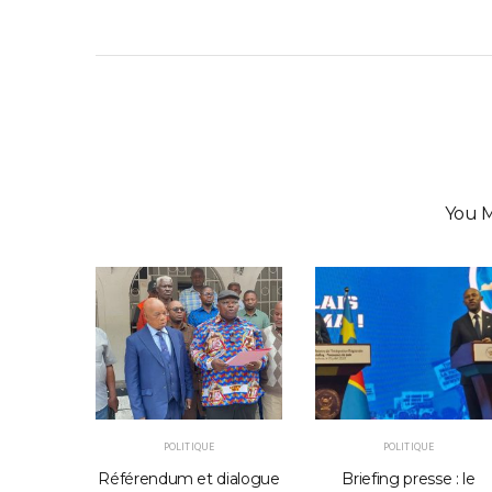
You M
POLITIQUE
POLITIQUE
e Sénat
Référendum et dialogue
Briefing presse : le