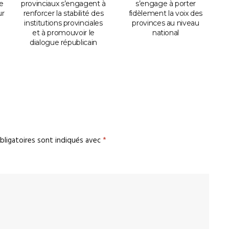
e
provinciaux s’engagent à
s’engage à porter
i
ur
renforcer la stabilité des
fidèlement la voix des
institutions provinciales
provinces au niveau
et à promouvoir le
national
i
dialogue républicain
bligatoires sont indiqués avec
*