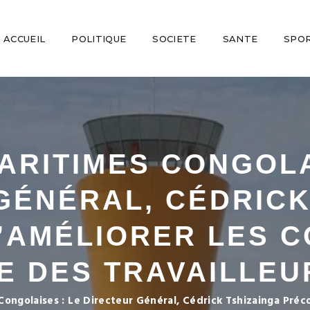
ACCUEIL
POLITIQUE
SOCIETE
SANTE
SPO
ARITIMES CONGOLA
GÉNÉRAL, CÉDRICK
’AMÉLIORER LES C
IE DES TRAVAILLEU
Congolaises : Le Directeur Général, Cédrick Tshizainga Préc