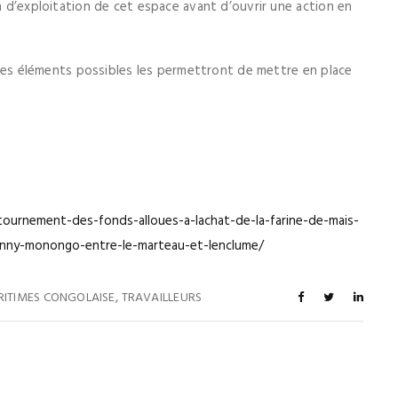
on d’exploitation de cet espace avant d’ouvrir une action en
us les éléments possibles les permettront de mettre en place
ournement-des-fonds-alloues-a-lachat-de-la-farine-de-mais-
nny-monongo-entre-le-marteau-et-lenclume/
,
RITIMES CONGOLAISE
TRAVAILLEURS