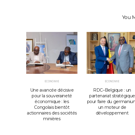
You M
ECONOMIE
ECONOMIE
e CNPAV
Une avancée décisive
RDC–Belgique : un
ernement
pour la souveraineté
partenariat stratégique
udit
économique : les
pour faire du germani
t du
Congolais bientôt
un moteur de
congolais
actionnaires des sociétés
développement
minières