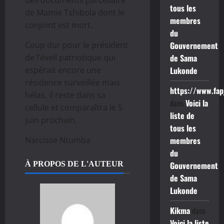
tous les
de Mamie Tshibola dont le
membres
conjoint est mort.
du
Coup dur pour le président
Gouvernement
de l’éveil patriotique qui
de Sama
espérait encore une
Lukonde
résidence surveillée mais
https://www.fap
hélas, il reste dans sa
dans
Voici la
cellule et comparaîtra le 5
liste de
juin prochain.
tous les
Narcisse Ntumba
membres
du
À PROPOS DE L'AUTEUR
Gouvernement
de Sama
Lukonde
Kikma
dans
Voici la liste