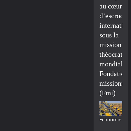
au cœur
d’escroque
internation
sous la
mission
théocratiq
mondiale/
Fondation
missionnai
(Fmi)
Economie