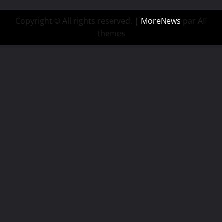
Copyright © All rights reserved.
|
MoreNews
par AF
themes