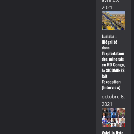
avril 29,
2021
Lualaba :
Illégalité
dans
l’exploitation
des minerais
en RD Congo,
la SICOMINES
fait
l’exception
(Interview)
octobre 6,
2021
Voici la liste