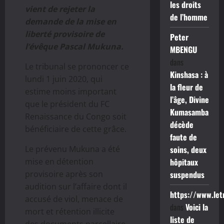
les droits
vient de rejeter la
de l’homme
demande de la mise en
liberté provisoire de
Peter
l’évêque Pascal Mukuna.
MBENGU
dans
Le tribunal se prononcer ce
Kinshasa : à
lundi 1 juin 2020, qui
la fleur de
estime moins important
l’âge, Divine
que le président du FC
Kumasamba
Renaissance du Congo soit
décède
bénéficiaire de cette grâce.
faute de
Le prévenu Mukuna a été
soins, deux
mise en détention
hôpitaux
provisoire après son
suspendus
audition sur l’affaire dont il
https://www.le
accusé de viol, menace de
dans
Voici la
mort et rétention illicite
liste de
des documents parcellaire