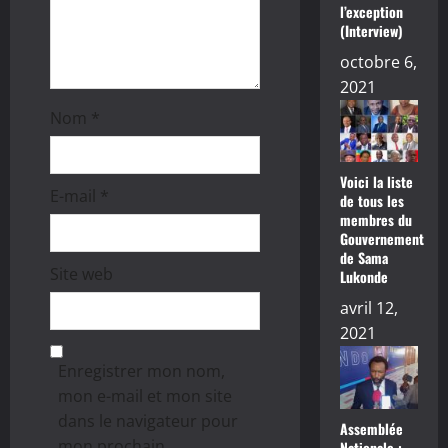
l’exception
i
(Interview)
octobre 6,
c
2021
l
Nom
*
e
Voici la liste
E-mail
*
de tous les
membres du
Gouvernement
de Sama
Site web
Lukonde
avril 12,
2021
Enregistrer mon nom,
mon e-mail et mon site
dans le navigateur pour
Assemblée
mon prochain
Nationale :