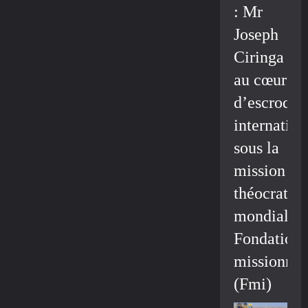
: Mr
Joseph
Ciringa
au cœur
d’escroque
internation
sous la
mission
théocratiq
mondiale/
Fondation
missionnai
(Fmi)