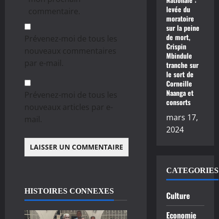
levée du
commentaire.
moratoire
sur la peine
de mort,
Prévenez-moi de tous les
Crispin
nouveaux commentaires
Mbindule
par e-mail.
tranche sur
le sort de
Corneille
Naanga et
Prévenez-moi de tous les
consorts
nouveaux articles par e-
mars 17,
mail.
2024
CATEGORIES
HISTOIRES CONNEXES
Culture
Economie