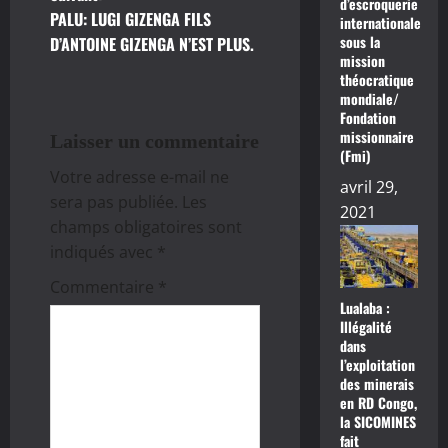
d’escroquerie
g
PALU: LUGI GIZENGA FILS
internationale
sous la
D’ANTOINE GIZENGA N’EST PLUS.
a
mission
théocratique
t
mondiale/
Fondation
missionnaire
i
Laisser un commentaire
(Fmi)
Votre adresse e-mail ne
o
avril 29,
sera pas publiée.
Les
2021
n
champs obligatoires sont
indiqués avec
*
d
Commentaire
*
Lualaba :
’
Illégalité
dans
a
l’exploitation
des minerais
r
en RD Congo,
la SICOMINES
t
fait