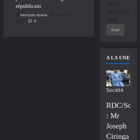
latest
républicain
posts and
narcisse ntuma
juillet 12,
news
2026
0
A LA UNE
Société
RDC/Socié
: Mr
Joseph
Ciringa