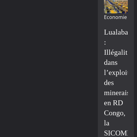
Economie
Lualaba
:
Illégalité
dans
l’exploitat
des
minerais
en RD
Congo,
la
SICOMIN