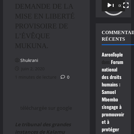
DEMANDE DE LA
vidéo
00:00
00:11
MISE EN LIBERTÉ
PROVISOIRE DE
COMMENTAI
L’ÉVÊQUE
RÉCENTS
MUKUNA.
AaronTople
Shukrani
dans
Forum
juin 2, 2020
national
des droits
1 minutes de lecture
0
humains :
Samuel
Mbemba
s’engage à
téléchargée sur google
promouvoir
et à
Le tribunal des grandes
protéger
instances de Kalamu