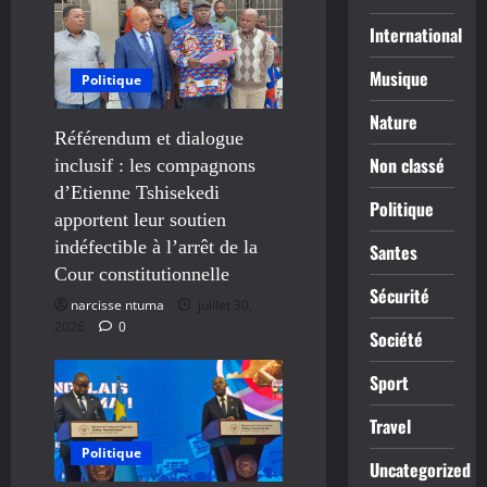
International
Musique
Politique
Nature
Référendum et dialogue
Non classé
inclusif : les compagnons
d’Etienne Tshisekedi
Politique
apportent leur soutien
indéfectible à l’arrêt de la
Santes
Cour constitutionnelle
Sécurité
narcisse ntuma
juillet 30,
2026
0
Société
Sport
Travel
Politique
Uncategorized