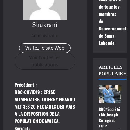
de tous les
membres
du
Shukrani
Gouvernement
de Sama
Administrator
Lukonde
Visitez le site Web
Voir toutes les
publications
ARTICLES
POPULAIRE
Précédent :
N
RDC-COVID19 : CRISE
a
ALIMENTAIRE, THIERRY NGANDU
MET SES 20 HECTARES DES MAÏS
RDC/Société
v
A LA DISPOSITION DE LA
: Mr Joseph
Ciringa au
POPULATION DE MWEKA.
i
cœur
Suivant: