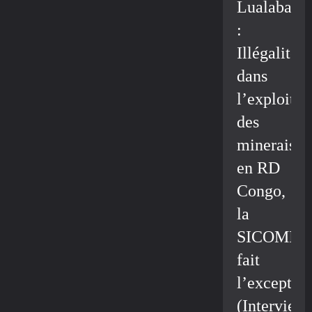
Lualaba
:
Illégalité
dans
l’exploitat
des
minerais
en RD
Congo,
la
SICOMIN
fait
l’exceptio
(Interview