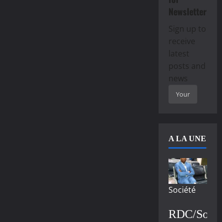
Newsletter
Sign up to
receive
latest
posts and
news
A LA UNE
Société
RDC/Socié