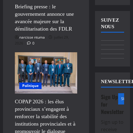
Briefing presse : le
gouvernement annonce une
SUIVEZ
avancée majeure sur la
NOUS
démilitarisation des FDLR
narcisse ntuma
juillet 29,
2026
0
NEWSLETTE
Politique
Sign Up
COPAP 2026 : les élus
for
provinciaux s’engagent à
Newsletter
renforcer la stabilité des
Sign up to
institutions provinciales et à
receive
promouvoir le dialogue