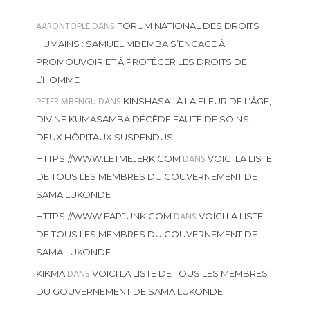
AARONTOPLE
DANS
FORUM NATIONAL DES DROITS
HUMAINS : SAMUEL MBEMBA S’ENGAGE À
PROMOUVOIR ET À PROTÉGER LES DROITS DE
L’HOMME
PETER MBENGU
DANS
KINSHASA : À LA FLEUR DE L’ÂGE,
DIVINE KUMASAMBA DÉCÈDE FAUTE DE SOINS,
DEUX HÔPITAUX SUSPENDUS
DANS
HTTPS://WWW.LETMEJERK.COM
VOICI LA LISTE
DE TOUS LES MEMBRES DU GOUVERNEMENT DE
SAMA LUKONDE
DANS
HTTPS://WWW.FAPJUNK.COM
VOICI LA LISTE
DE TOUS LES MEMBRES DU GOUVERNEMENT DE
SAMA LUKONDE
DANS
KIKMA
VOICI LA LISTE DE TOUS LES MEMBRES
DU GOUVERNEMENT DE SAMA LUKONDE