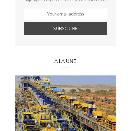
Sign up to receive latest posts and news
A LA UNE