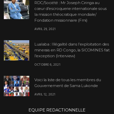
RDC/Société : Mr Joseph Ciringa au
cœur d’escroquerie internationale sous
la mission théocratique mondiale/
Fondation missionnaire (Fmi)
AVRIL 29, 2021
Lualaba : Illégalité dans l’exploitation des
minerais en RD Congo, la SICOMINES fait
l’exception (Interview)
OCTOBRE 6, 2021
Voici la liste de tous les membres du
Gouvernement de Sama Lukonde
AVRIL 12, 2021
EQUIPE REDACTIONNELLE