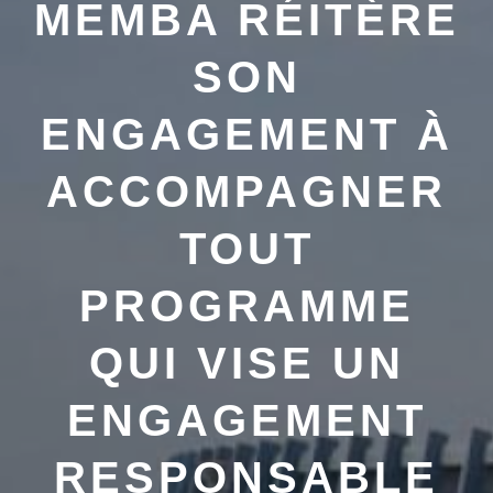
MEMBA RÉITÈRE
SON
ENGAGEMENT À
ACCOMPAGNER
TOUT
PROGRAMME
QUI VISE UN
ENGAGEMENT
RESPONSABLE