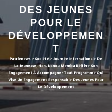
DES JEUNES
POUR LE
DÉVELOPPEMEN
T
Patrienews
>
Société
>
Journée Internationale De
La Jeunesse, Hon. Nanou Memba Réitère Son
Engagement À Accompagner Tout Programme Qui
Vise Un Engagement Responsable Des Jeunes Pour
Le Développement