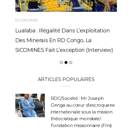
ECONOMIE
Lualaba : Illégalité Dans L’exploitation
Des Minerais En RD Congo, La
SICOMINES Fait L’exception (Interview)
ARTICLES POPULAIRES
RDC/Société : Mr Joseph
Ciringa au cœur d’escroquerie
internationale sous la mission
théocratique mondiale/
Fondation missionnaire (Fmi)