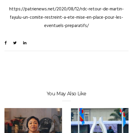
https://patrienews.net/2020/08/12/rdc-retour-de-martin-
fayulu-un-comite-restreint-a-ete-mise-en-place-pour-les-
eventuels-preparatifs/
You May Also Like