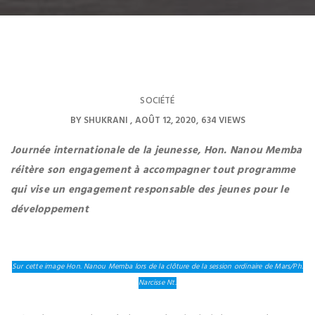
SOCIÉTÉ
BY
SHUKRANI
AOÛT 12, 2020
634 VIEWS
Journée internationale de la jeunesse, Hon. Nanou Memba
réitère son engagement à accompagner tout programme
qui vise un engagement responsable des jeunes pour le
développement
Sur cette image Hon. Nanou Memba lors de la clôture de la session ordinaire de Mars/Ph.
Narcisse Nt.