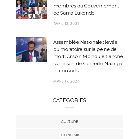
membres du Gouvernement
de Sama Lukonde
AVRIL 12, 2021
Assemblée Nationale : levée
du moratoire sur la peine de
mort, Crispin Mbindule tranche
sur le sort de Corneille Naanga
et consorts
MARS 17, 2024
CATEGORIES
CULTURE
ECONOMIE