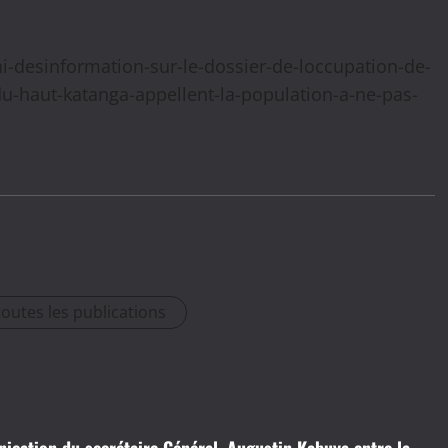
-desinformation-sur-le-dossier-de-loccupation-de-
du-haut-katanga-appellent-la-population-a-ne-pas-
toutes les publications
cation du secrétaire Général, Augustin Kabuya entre la