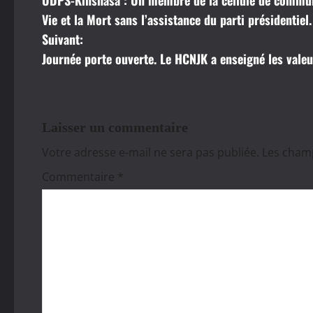
a
Vie et la Mort sans l’assistance du parti présidentiel.
Suivant:
v
Journée porte ouverte. Le HCNJK a enseigné les vale
i
g
a
Laisser un commentaire
Votre adresse e-mail ne sera pas publiée.
Les champ
t
Commentaire
*
i
o
n
d
’