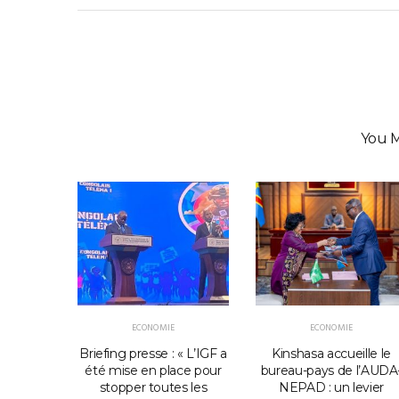
You M
ECONOMIE
ECONOMIE
 : un
Briefing presse : « L’IGF a
Kinshasa accueille le
atégique
été mise en place pour
bureau-pays de l’AUDA
ermanium
stopper toutes les
NEPAD : un levier