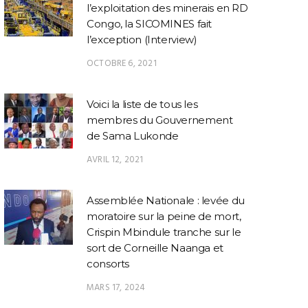
formes de corruption,
stratégique pour les
Cong
l’exploitation des minerais en RD
mais des obstacles
grands projets de
actionna
Congo, la SICOMINES fait
freinent encore son
développement de la
l’exception (Interview)
action », affirme
RDC
Christophe Bitasimwa
OCTOBRE 6, 2021
Voici la liste de tous les
membres du Gouvernement
de Sama Lukonde
AVRIL 12, 2021
Assemblée Nationale : levée du
moratoire sur la peine de mort,
Crispin Mbindule tranche sur le
sort de Corneille Naanga et
consorts
MARS 17, 2024