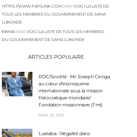
DANS
HTTPS://WWW.FAPJUNK.COM
VOICI LA LISTE DE
TOUS LES MEMBRES DU GOUVERNEMENT DE SAMA
LUKONDE
DANS
KIKMA
VOICI LA LISTE DE TOUS LES MEMBRES
DU GOUVERNEMENT DE SAMA LUKONDE
ARTICLES POPULAIRE
RDC/Société : Mr Joseph Ciringa
au cœur d’escroquerie
internationale sous la mission
théocratique mondiale/
Fondation missionnaire (Fmi)
ECONOMIE
ECONOMIE
AVRIL 29, 2021
riefing presse : « L’IGF a
Kinshasa accueille le
Une av
été mise en place pour
bureau-pays de l’AUDA-
pour 
stopper toutes les
NEPAD : un levier
écon
Lualaba : Illégalité dans