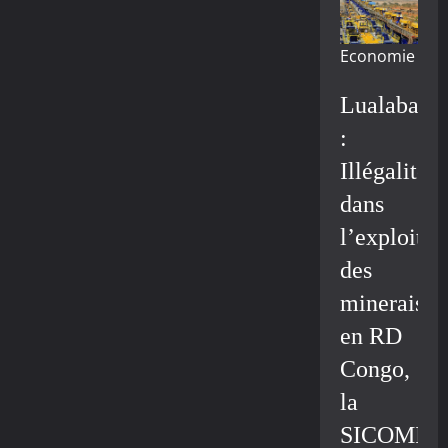
Economie
Lualaba
:
Illégalité
dans
l’exploitat
des
minerais
en RD
Congo,
la
SICOMIN