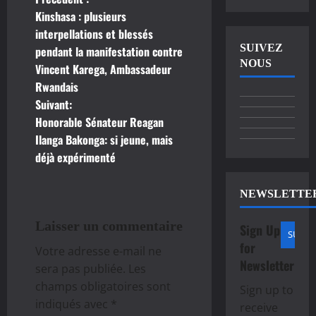
N
Kinshasa : plusieurs
a
interpellations et blessés
SUIVEZ
pendant la manifestation contre
v
NOUS
Vincent Karega, Ambassadeur
Rwandais
i
Suivant:
g
Honorable Sénateur Reagan
Ilanga Bakonga: si jeune, mais
a
déjà expérimenté
t
NEWSLETTE
i
Laisser un commentaire
Sign Up
o
for
Votre adresse e-mail ne
Newsletter
n
sera pas publiée.
Les
champs obligatoires sont
Sign up to
d
indiqués avec
*
receive