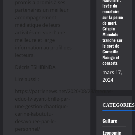
promis a promis à ses
levée du
partenaires un meilleur
moratoire
sur la peine
accompagnement
de mort,
médiatique de leurs
Crispin
activités en vue d’une
Mbindule
meilleure et large
tranche sur
le sort de
information au profil des
Corneille
lecteurs.
Naanga et
consorts
Décris TSHIBINDA
mars 17,
Lire aussi :
2024
https://patrienews.net/2020/08/28/medias-
educ-tv-ayant-brille-par-
CATEGORIES
une-gestion-chaotique-
carine-kabututu-
Culture
desavouee-par-le-
personnel/
Economie