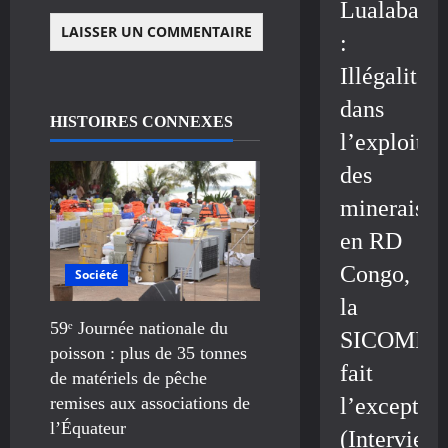
Lualaba
:
Illégalité
dans
HISTOIRES CONNEXES
l’exploitat
des
minerais
en RD
Congo,
Société
la
59ᵉ Journée nationale du
SICOMIN
poisson : plus de 35 tonnes
fait
de matériels de pêche
remises aux associations de
l’exceptio
l’Équateur
(Interview