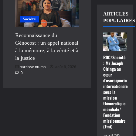
ARTICLES
Société
POPULAIRES
Reconnaissance du
Génocost : un appel national
à la mémoire, à la vérité et à
RDC/Société
la justice
: Mr Joseph
narcisse ntuma
août 6, 2026
Ciringa au
0
cœur
d’escroquerie
internationale
sous la
mission
théocratique
mondiale/
Fondation
missionnaire
(Fmi)