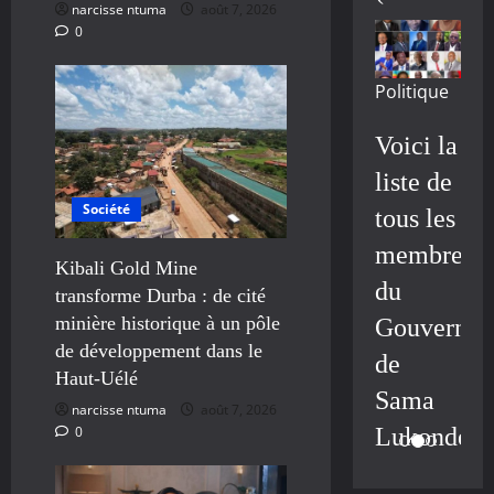
narcisse ntuma
août 7, 2026
0
Politique
Voici la
liste de
Société
tous les
membres
Kibali Gold Mine
du
transforme Durba : de cité
minière historique à un pôle
Gouvernem
de développement dans le
de
Haut-Uélé
Sama
narcisse ntuma
août 7, 2026
0
Lukonde