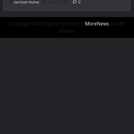
narcisse ntuma
août 7, 2026
0
Copyright © All rights reserved.
|
MoreNews
par AF
themes