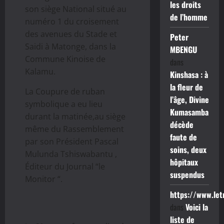
les droits
son siège National situé au
de l’homme
numéro 1 du croisement
des avenues du Stade et
Peter
Saidi à Matonge, dans la
MBENGU
Commune Kinoise de
dans
Kalamu.
Kinshasa : à
la fleur de
La Coupure de ruban
l’âge, Divine
symbolique a eu lieu
Kumasamba
durant la matinée,au siège
décède
même du Rassemblement
faute de
par son Président Pascal
soins, deux
Mulunda Tshiswabantu ,
hôpitaux
Éditeur du Journal “le
suspendus
Monitor “.
https://www.le
dans
Voici la
liste de