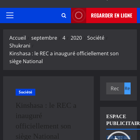
REGARDER EN LIGNE
Menu
principal
Accueil
septembre
4
2020
Société
Shukrani
Kinshasa : le REC a inauguré officiellement son
siège National
Rechercher :
Société
Kinshasa : le REC a
inauguré
ESPACE
PUBLICITAI
officiellement son
siège National
Lecteur