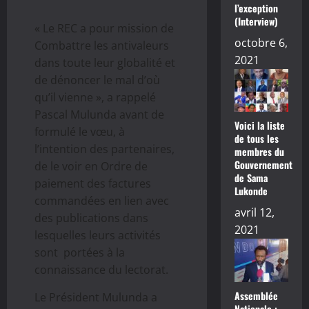
l’exception
(Interview)
« Le REC a pour mission de
octobre 6,
Combattre les antivaleurs
2021
dans toute leur globalité et
de dénoncer le mal d’où
qu’il vienne », a rappelé
Pascal Mulunda avant de
Voici la liste
formulé le vœu, à
de tous les
l’intention des partenaires,
membres du
Gouvernement
de le voir en Ordre de
de Sama
paiement des factures
Lukonde
commandées en lien avec
avril 12,
des publications dans
2021
lesquelles leurs activités
sont portées à la
connaissance du lectorat.
Assemblée
Le Président Mulunda a
Nationale :