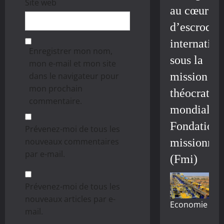
Site web
au cœur
d’escroque
internation
Enregistrer mon nom,
sous la
mon e-mail et mon site
mission
dans le navigateur pour
mon prochain
théocratiq
commentaire.
mondiale/
Fondation
Prévenez-moi de tous les
nouveaux commentaires
missionnai
par e-mail.
(Fmi)
Prévenez-moi de tous les
nouveaux articles par e-
Economie
mail.