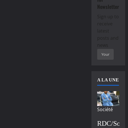
Newsletter
Sign up to
receive
latest
posts and
news
A LA UNE
Société
RDC/Socié