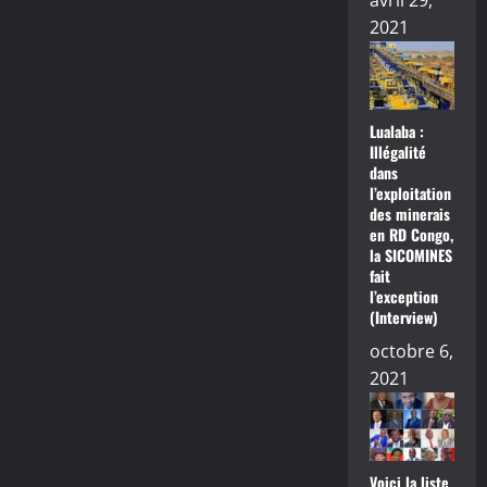
avril 29,
2021
Lualaba :
Illégalité
dans
l’exploitation
des minerais
en RD Congo,
la SICOMINES
fait
l’exception
(Interview)
octobre 6,
2021
Voici la liste