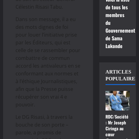
Célestin Risasi Tabu.
de tous les
membres
Dans son message, il a eu
du
des mots dignes de foi
Gouvernement
pour louer l’initiative prise
de Sama
par les Éditeurs, qui est
Lukonde
celle de se rassembler pour
combattre de commun
accord les antivaleurs en se
ARTICLES
conformant aux normes et
POPULAIRE
à l’éthique Journalistiques,
afin que la Presse puisse
récupérer son vrai 4 e
pouvoir.
RDC/Société
Le DG Risasi, à travers la
: Mr Joseph
bouche de son porte –
Ciringa au
parole, a promis de
cœur