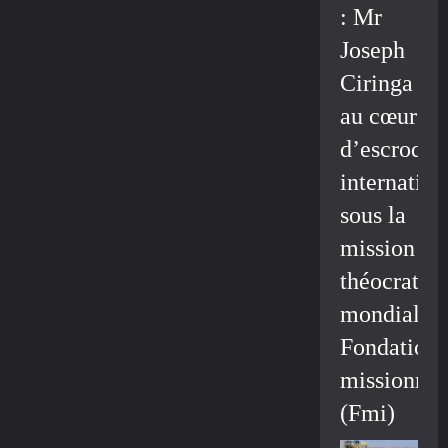
: Mr
Joseph
Ciringa
au cœur
d’escroque
internation
sous la
mission
théocratiq
mondiale/
Fondation
missionnai
(Fmi)