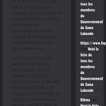
Le 2° temps fort a eu lieu à
tous les
l’hôtel Africana Palace,à
membres
Lingwala ,et a été relatif à la
du
présentation des membres
Gouvernement
à l’intention des
de Sama
partenaires qui avaient
Lukonde
accepté de rehausser de
leurs présences à cette
https://www.fap
haute cérémonie.
dans
Voici la
liste de
Parmi eux, il y a lieu de
tous les
mettre en exergue la
membres
personne du Chef de
du
Bureau chargé de la
Gouvernement
communication au Service
de Sama
Marketing de l’Office de
Lukonde
Congolaise de Contrôle, qui
était là en représentation
Kikma
dans
de son Directeur Général
Voici la liste