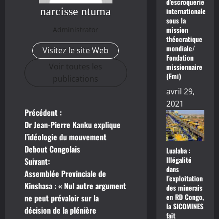
d’escroquerie
narcisse ntuma
internationale
sous la
mission
Administrator
théocratique
mondiale/
Visitez le site Web
Fondation
Voir toutes les
missionnaire
(Fmi)
publications
avril 29,
2021
Précédent :
N
Dr Jean-Pierre Kanku explique
a
l’idéologie du mouvement
Debout Congolais
Lualaba :
v
Illégalité
Suivant:
dans
Assemblée Provinciale de
i
l’exploitation
Kinshasa : « Nul autre argument
des minerais
g
en RD Congo,
ne peut prévaloir sur la
la SICOMINES
décision de la plénière
fait
a