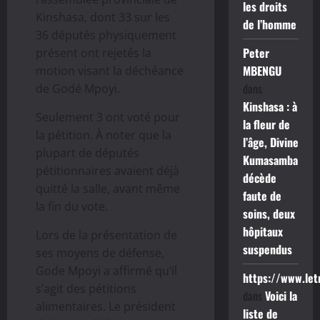
les droits
Kinshasa, dont 33 sur les
de l’homme
36 députés physiquement
Peter
présent ont rejetés la
MBENGU
motion visant la déchéance
dans
de Godé Mpoyi.
Kinshasa : à
Seulement 3 ont voté pour
la fleur de
la pétition. À noter que la
l’âge, Divine
plupart de députés
Kumasamba
pétitionnaires avaient déjà
décède
quitté la salle, avant même
faute de
la fin du vote.
soins, deux
hôpitaux
Lors de la présentation de
suspendus
ses moyens de défense,
Gode Mpoyi a affirmé qu’il
https://www.le
s’agit des pétitions
dans
Voici la
alimentaires. Le président
liste de