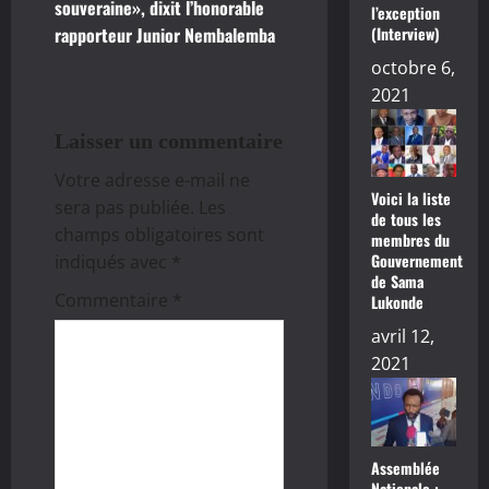
souveraine», dixit l’honorable
l’exception
(Interview)
rapporteur Junior Nembalemba
t
octobre 6,
i
2021
o
Laisser un commentaire
n
Votre adresse e-mail ne
Voici la liste
sera pas publiée.
Les
de tous les
d
champs obligatoires sont
membres du
Gouvernement
indiqués avec
*
’
de Sama
Commentaire
*
Lukonde
a
avril 12,
r
2021
t
i
Assemblée
Nationale :