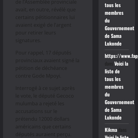
de l’Assemblée provinciale
tous les
avait, en outre, révélé que
membres
certains pétitionnaires lui
du
avaient exigé de l’argent
Gouvernement
pour retirer leurs
de Sama
signatures.
Lukonde
Pour rappel, 17 députés
https://www.fap
provinciaux avaient signé la
dans
Voici la
pétition de déchéance
liste de
contre Gode Mpoyi.
tous les
membres
Interrogé à ce sujet après
du
le vote, le député Gecoco
Gouvernement
mulumba a rejeté les
de Sama
accusations sur le
Lukonde
prétendu 12000 dollars
américains que certains
Kikma
dans
députés auraient perçu.
Voici la liste