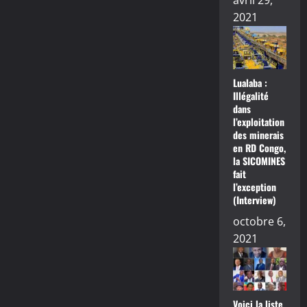
avril 29,
2021
Lualaba :
Illégalité
dans
l’exploitation
des minerais
en RD Congo,
la SICOMINES
fait
l’exception
(Interview)
octobre 6,
2021
Voici la liste