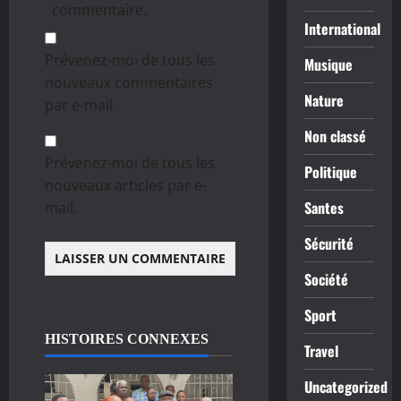
commentaire.
International
Prévenez-moi de tous les
Musique
nouveaux commentaires
Nature
par e-mail.
Non classé
Prévenez-moi de tous les
Politique
nouveaux articles par e-
Santes
mail.
Sécurité
Société
Sport
HISTOIRES CONNEXES
Travel
Uncategorized