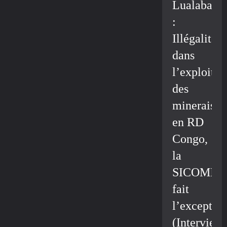
Lualaba
:
Illégalité
dans
l’exploitat
des
minerais
en RD
Congo,
la
SICOMIN
fait
l’exceptio
(Interview