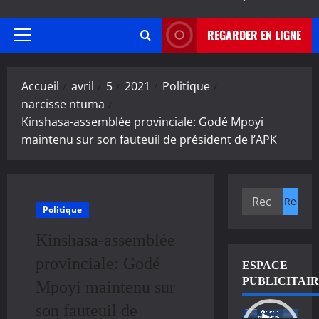
REGARDER EN LIGNE
Menu
principal
Accueil
avril
5
2021
Politique
narcisse ntuma
Kinshasa-assemblée provinciale: Godé Mpoyi
maintenu sur son fauteuil de président de l’APK
Rechercher :
Politique
Kinshasa-assemblée
provinciale: Godé
ESPACE
PUBLICITAI
Mpoyi maintenu sur
son fauteuil de
Lecteur