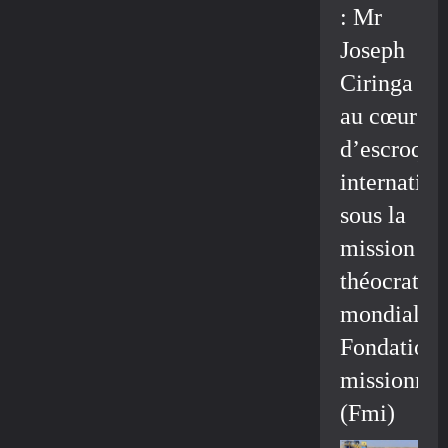
: Mr
Joseph
Ciringa
au cœur
d’escroque
internation
sous la
mission
théocratiq
mondiale/
Fondation
missionnai
(Fmi)