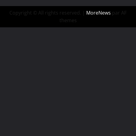
Copyright © All rights reserved.
|
MoreNews
par AF
themes