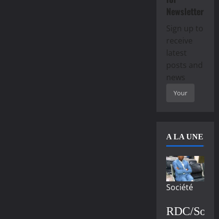
Newsletter
Sign up to
receive
latest
posts and
news
A LA UNE
Société
RDC/Socié