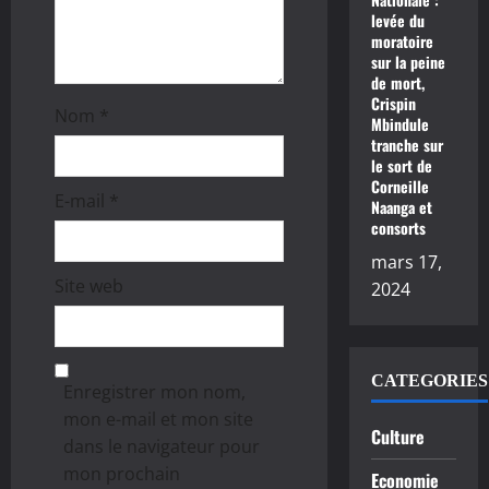
c
levée du
moratoire
l
sur la peine
de mort,
e
Crispin
Nom
*
Mbindule
tranche sur
le sort de
Corneille
E-mail
*
Naanga et
consorts
mars 17,
Site web
2024
CATEGORIES
Enregistrer mon nom,
mon e-mail et mon site
Culture
dans le navigateur pour
mon prochain
Economie