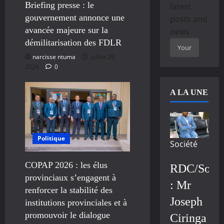
Briefing presse : le
latest
gouvernement annonce une
posts and
avancée majeure sur la
news
démilitarisation des FDLR
narcisse ntuma
juillet 29,
2026
0
A LA UNE
Politique
Société
COPAP 2026 : les élus
RDC/Socié
provinciaux s’engagent à
: Mr
renforcer la stabilité des
Joseph
institutions provinciales et à
promouvoir le dialogue
Ciringa