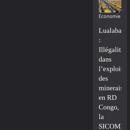
Economie
Lualaba
:
Illégalité
dans
l’exploitat
des
minerais
en RD
Congo,
la
SICOMIN