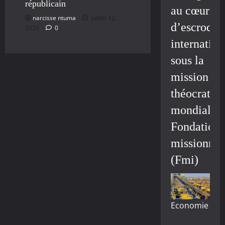
républicain
au cœur
narcisse ntuma
juillet 12,
d’escroque
2026
0
internation
sous la
mission
théocratiq
mondiale/
Fondation
missionnai
(Fmi)
Economie