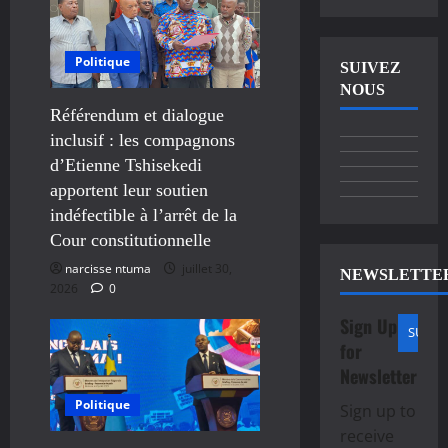
Politique
SUIVEZ
NOUS
Référendum et dialogue
inclusif : les compagnons
d’Etienne Tshisekedi
apportent leur soutien
indéfectible à l’arrêt de la
Cour constitutionnelle
narcisse ntuma
juillet 30,
NEWSLETTE
2026
0
Sign Up
for
Newsletter
Politique
Sign up to
receive