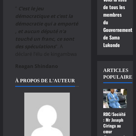
de tous les
”
C’est le jeu
membres
démocratique et c’est la
du
démocratie qui a emporté
Gouvernement
, et aucun député n’a
de Sama
touché un franc, ce sont
Lukonde
des spéculations
“. A
déclaré l’élu de kingambwa
Reagan Shindano
ARTICLES
POPULAIRE
À PROPOS DE L'AUTEUR
RDC/Société
: Mr Joseph
Ciringa au
cœur