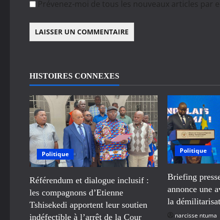
Prévenez-moi de tous les nouveaux articles par e
HISTOIRES CONNEXES
Politique
Politique
Briefing press
Référendum et dialogue inclusif :
annonce une a
les compagnons d’Etienne
la démilitaris
Tshisekedi apportent leur soutien
narcisse ntuma
indéfectible à l’arrêt de la Cour