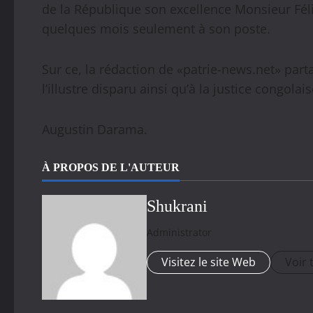
de la République son excellence Monsieur Féli
quelques mois seulement à son poste.
Sur ce, la rédaction de «patrie-news.net» par
l’illustre disparu ainsi qu’à la justice congolais
Augustin Darama.
À PROPOS DE L'AUTEUR
Shukrani
Administrator
Visitez le site Web
Voir 