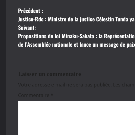
Précédent :
N
Justice-Rdc : Ministre de la justice Célestin Tunda y
a
Suivant:
Propositions de loi Minaku-Sakata : la Représentati
v
de l’Assemblée nationale et lance un message de pai
i
g
a
Laisser un commentaire
Votre adresse e-mail ne sera pas publiée.
Les champ
t
Commentaire
*
i
o
n