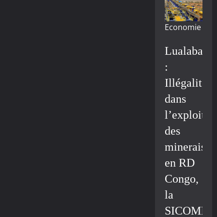
Economie
Lualaba
:
Illégalité
dans
l’exploitat
des
minerais
en RD
Congo,
la
SICOMIN