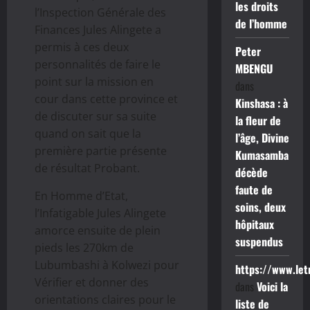
les droits
l’Inspection Générale des
de l’homme
Finances Jules Alingete a
permis à ces deux
Peter
personnalités de faire le
MBENGU
point sur la mission en
dans
cour dans cette province et
Kinshasa : à
de discuter sur sa suite
la fleur de
quand on sait que la
l’âge, Divine
première partie présente
Kumasamba
de résultat Probant.
décède
faute de
En Homme d’Etat,
soins, deux
l’Infatigable Jules Alingete
hôpitaux
amorce ensuite de plein
suspendus
pieds les 270km de
Lubumbashi à Kolwezi pour
https://www.le
Vérifier et donner des
dans
Voici la
orientations claires pour le
liste de