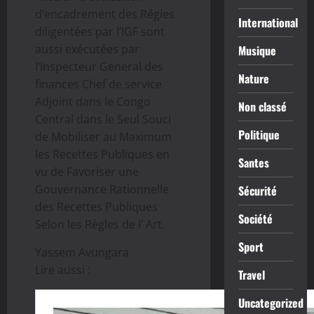
d’encadrement des Régies
International
diligentées par l’IGF sont
aussi exécutées par
Musique
l’Inspecteur General des
Nature
finances Chef de service
Adjoint dans le Congo
Non classé
Central dans le Seul Souci
Politique
de Mobiliser au Maximum
les Recettes Publiques en
Santes
vu de Favoriser une
Gouvernance Rationnelle
Sécurité
des Recettes Publiques
Société
Selon les Règles de l’ Art.
Sport
Yassem Avungara
Lire aussi :
Travel
Uncategorized