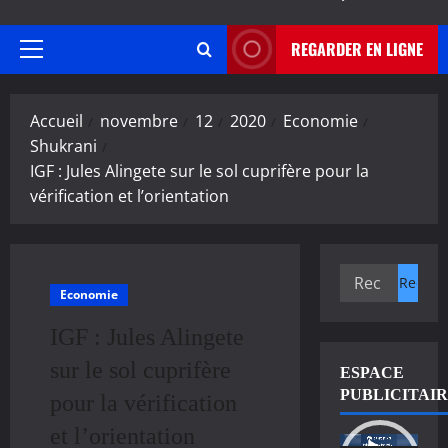
REGARDER EN LIGNE
Menu
principal
Accueil
novembre
12
2020
Economie
Shukrani
IGF : Jules Alingete sur le sol cuprifère pour la
vérification et l’orientation
Rechercher :
Economie
IGF : Jules Alingete
sur le sol cuprifère
ESPACE
PUBLICITAI
pour la vérification
et l’orientation
Lecteur