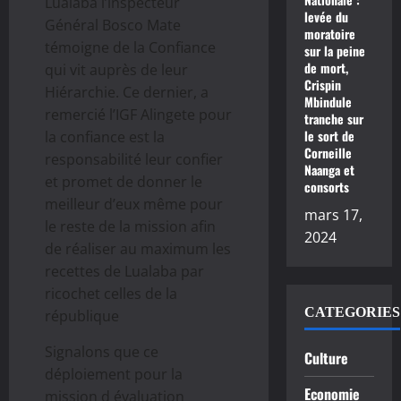
Lualaba l’inspecteur
levée du
Général Bosco Mate
moratoire
témoigne de la Confiance
sur la peine
de mort,
qui vit auprès de leur
Crispin
Hiérarchie. Ce dernier, a
Mbindule
remercié l’IGF Alingete pour
tranche sur
le sort de
la confiance est la
Corneille
responsabilité leur confier
Naanga et
et promet de donner le
consorts
meilleur d’eux même pour
mars 17,
le reste de la mission afin
2024
de réaliser au maximum les
recettes de Lualaba par
ricochet celles de la
CATEGORIES
république
Signalons que ce
Culture
déploiement pour la
Economie
mission d évaluation