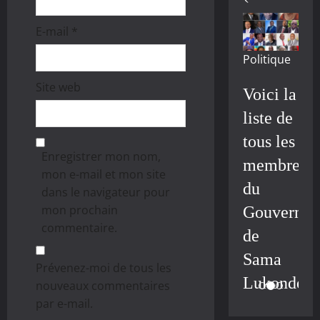
E-mail
*
Politique
Site web
Voici la
liste de
tous les
Enregistrer mon nom,
membres
mon e-mail et mon site
du
dans le navigateur pour
mon prochain
Gouvernem
commentaire.
de
Sama
Prévenez-moi de tous les
Lukonde
nouveaux commentaires
par e-mail.