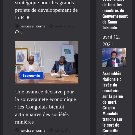
stratégique pour les grands
de tous les
membres du
projets de développement de
Gouvernement
la RDC
de Sama
narcisse ntuma
août 7, 2026
Lukonde
0
avril 12,
2021
Assemblée
Economie
Nationale :
levée du
moratoire
Une avancée décisive pour
sur la peine
la souveraineté économique
de mort,
: les Congolais bientôt
Crispin
Mbindule
actionnaires des sociétés
tranche sur
minières
le sort de
Corneille
narcisse ntuma
juillet 31,