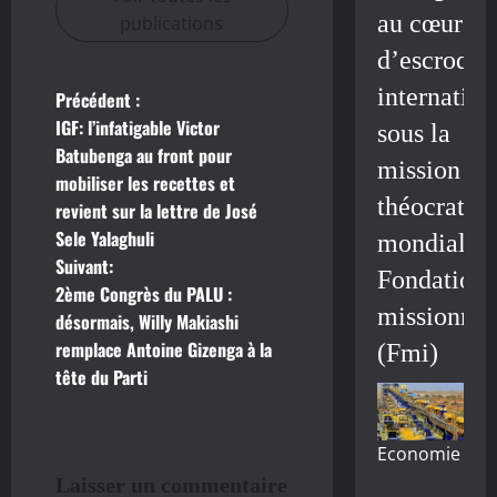
au cœur
publications
d’escroque
internation
Précédent :
N
IGF: l’infatigable Victor
sous la
a
Batubenga au front pour
mission
mobiliser les recettes et
v
théocratiq
revient sur la lettre de José
Sele Yalaghuli
mondiale/
i
Suivant:
Fondation
g
2ème Congrès du PALU :
missionnai
désormais, Willy Makiashi
a
remplace Antoine Gizenga à la
(Fmi)
tête du Parti
t
i
Economie
o
Laisser un commentaire