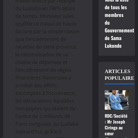
travail abattu par l’équipe
de tous les
du Lualaba en l’APS délais
membres
de temps. Monsieur Jules
du
qualifie ce travail de haute
Gouvernement
facture par la simple raison
de Sama
que l’encadrement de
Lukonde
recettes de cette province,
la rationalisation de sa
chaîne de dépenses et
l’encadrement de régies
ARTICLES
financières Nationales a
POPULAIRE
produit des effets
escomptés à l’occurrence,
les déclarations liquidées
non payées qui étaient de
RDC/Société
l’ordre de 3 milliards de
: Mr Joseph
franc congolais, au Lualaba
Ciringa au
aujourd’hui, grâce à
cœur