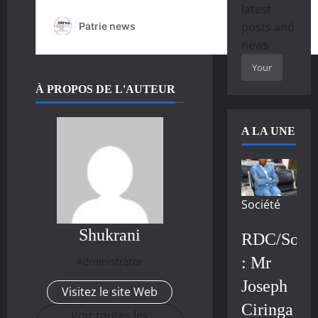
latest
posts and
news
À PROPOS DE L'AUTEUR
A LA UNE
Société
Shukrani
RDC/Socié
: Mr
Administrator
Joseph
Visitez le site Web
Ciringa
Voir toutes les