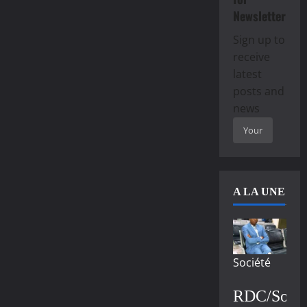
Newsletter
Sign up to
receive
latest
posts and
news
A LA UNE
Société
RDC/Socié