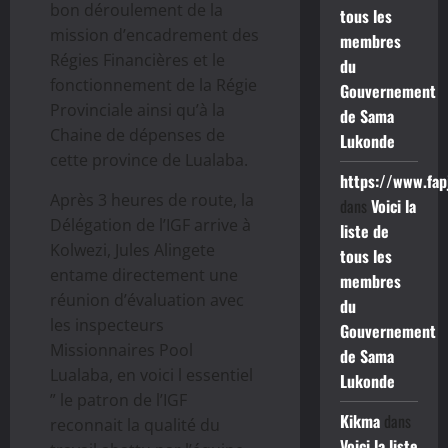
bon déroulement de la
tous les
mission d’encadrement des
membres
Régies Financières et le
du
fonctionnement de la Régie
Gouvernement
Provinciale ainsi qu’à la
de Sama
Chaine de dépenses de
Lukonde
cette province de Lualaba.
https://www.fap
Après 3 heures de route, la
dans
Voici la
Délégation de l’IGF arrive à
liste de
Kolwezi, Jules Alingete
tous les
entame directement une
membres
réunion d’évaluation avec
du
les inspecteurs
Gouvernement
Missionnaires Pool
de Sama
Lualaba, en voici l essentiel
Lukonde
” le patron de l’IGF
Kikma
dans
reconnait la qualité du
Voici la liste