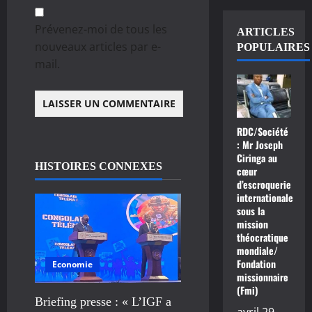
Prévenez-moi de tous les
ARTICLES
nouveaux articles par e-
POPULAIRES
mail.
RDC/Société
: Mr Joseph
Ciringa au
HISTOIRES CONNEXES
cœur
d’escroquerie
internationale
sous la
mission
théocratique
mondiale/
Fondation
Economie
missionnaire
(Fmi)
Briefing presse : « L’IGF a