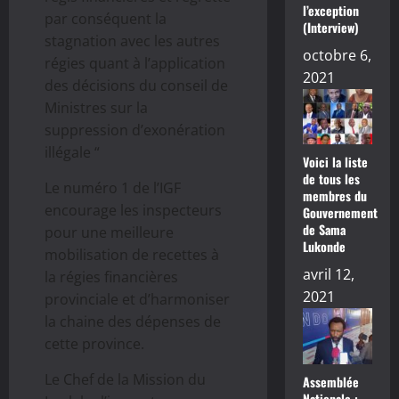
l’exception
par conséquent la
(Interview)
stagnation avec les autres
octobre 6,
régies quant à l’application
2021
des décisions du conseil de
Ministres sur la
suppression d’exonération
illégale “
Voici la liste
de tous les
Le numéro 1 de l’IGF
membres du
encourage les inspecteurs
Gouvernement
de Sama
pour une meilleure
Lukonde
mobilisation de recettes à
avril 12,
la régies financières
2021
provinciale et d’harmoniser
la chaine des dépenses de
cette province.
Le Chef de la Mission du
Assemblée
Nationale :