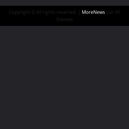
Copyright © All rights reserved.
|
MoreNews
par AF
themes