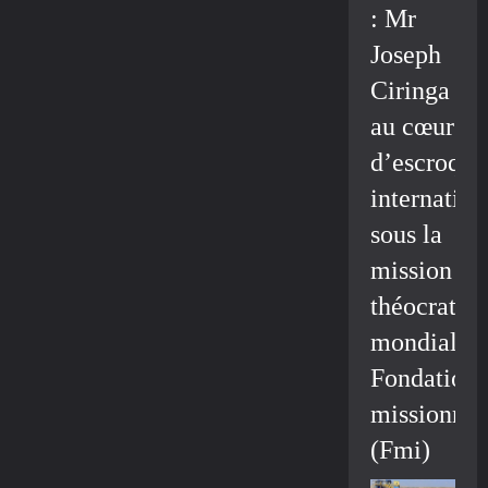
: Mr
Joseph
Ciringa
au cœur
d’escroque
internation
sous la
mission
théocratiq
mondiale/
Fondation
missionnai
(Fmi)