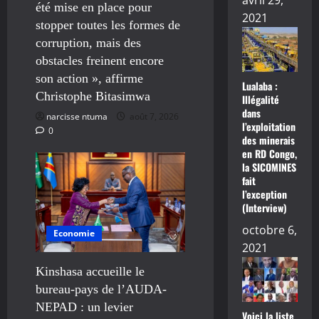
avril 29,
été mise en place pour
2021
stopper toutes les formes de
corruption, mais des
obstacles freinent encore
son action », affirme
Lualaba :
Christophe Bitasimwa
Illégalité
dans
narcisse ntuma
août 7, 2026
l’exploitation
0
des minerais
en RD Congo,
la SICOMINES
fait
l’exception
(Interview)
octobre 6,
Economie
2021
Kinshasa accueille le
bureau-pays de l’AUDA-
NEPAD : un levier
Voici la liste