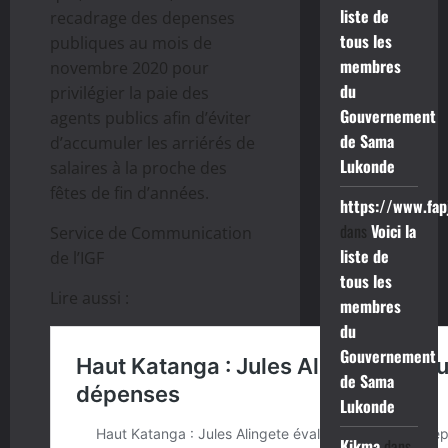
liste de
recadrage des depenses
tous les
publiques au mois de
membres
novembre 2020 pour
du
privilégier la paie des
Gouvernement
agents publics afin d’éviter
de Sama
d’accumuler les arriérés de
Lukonde
salaires à la proche des
fêtes de fin d’années.
https://www.fap
dans
Voici la
Service de Communication
liste de
de l’IGF
tous les
Lire aussi :
membres
du
Gouvernement
de Sama
Lukonde
Kikma
dans