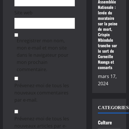
Assemblée
Nationale :
Site web
levée du
moratoire
sur la peine
de mort,
Crispin
Mbindule
Enregistrer mon nom,
tranche sur
mon e-mail et mon site
le sort de
dans le navigateur pour
Corneille
Naanga et
mon prochain
consorts
commentaire.
mars 17,
2024
Prévenez-moi de tous les
nouveaux commentaires
par e-mail.
CATEGORIES
Prévenez-moi de tous les
Culture
nouveaux articles par e-