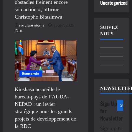
Uncategorized
obstacles freinent encore
son action », affirme
Christophe Bitasimwa
narcisse ntuma
août 7, 2026
SUIVEZ
0
NOUS
Economie
NEWSLETTE
Kinshasa accueille le
bureau-pays de l’AUDA-
Sign Up
NEPAD : un levier
for
stratégique pour les grands
Newsletter
projets de développement de
la RDC
Sign up to