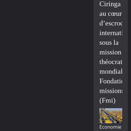
Ciringa
au cœur
d’escroque
internation
sous la
mission
théocratiq
mondiale/
Fondation
missionnai
(Fmi)
Economie