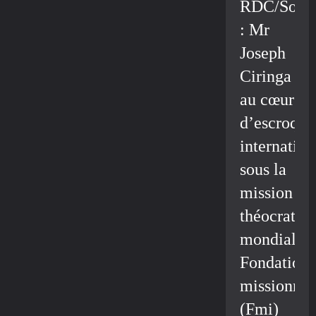
RDC/Socié
: Mr
Joseph
Ciringa
au cœur
d’escroque
internation
sous la
mission
théocratiq
mondiale/
Fondation
missionnai
(Fmi)