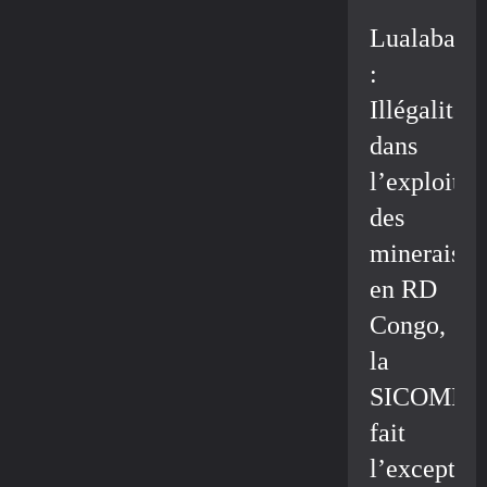
Lualaba
:
Illégalité
dans
l’exploitat
des
minerais
en RD
Congo,
la
SICOMIN
fait
l’exceptio