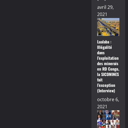
avril 29,
2021
Lualaba :
Illégalité
dans
l’exploitation
des minerais
en RD Congo,
la SICOMINES
fait
l’exception
(Interview)
octobre 6,
2021