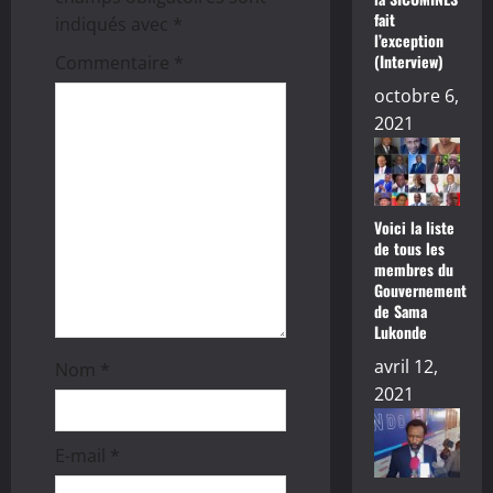
o
fait
indiqués avec
*
l’exception
n
(Interview)
Commentaire
*
d
octobre 6,
2021
’
a
Voici la liste
r
de tous les
membres du
t
Gouvernement
de Sama
i
Lukonde
avril 12,
Nom
*
c
2021
l
E-mail
*
e