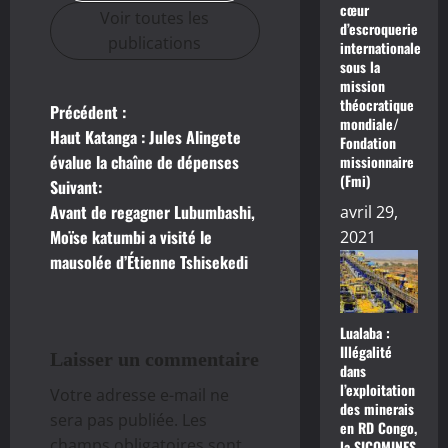
cœur
Voir toutes les
d’escroquerie
publications
internationale
sous la
mission
théocratique
Précédent :
N
mondiale/
Haut Katanga : Jules Alingete
Fondation
a
évalue la chaîne de dépenses
missionnaire
(Fmi)
Suivant:
v
Avant de regagner Lubumbashi,
avril 29,
Moïse katumbi a visité le
2021
i
mausolée d’Étienne Tshisekedi
g
a
Lualaba :
Illégalité
Laisser un commentaire
t
dans
l’exploitation
Votre adresse e-mail ne
i
des minerais
sera pas publiée.
Les
en RD Congo,
champs obligatoires sont
la SICOMINES