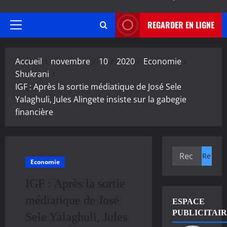
REGARDER EN LIGNE
Menu
principal
Accueil
novembre
10
2020
Economie
Shukrani
IGF : Après la sortie médiatique de José Sele
Yalaghuli, Jules Alingete insiste sur la gabegie
financière
Rechercher :
Economie
IGF : Après la sortie
médiatique de José
ESPACE
PUBLICITAI
Sele Yalaghuli, Jules