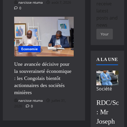
narcisse ntuma
août 7, 2026
receive
0
latest
posts and
news
Economie
A LA UNE
Une avancée décisive pour
la souveraineté économique
: les Congolais bientôt
actionnaires des sociétés
Société
minières
narcisse ntuma
juillet 31,
RDC/Socié
2026
0
: Mr
Joseph