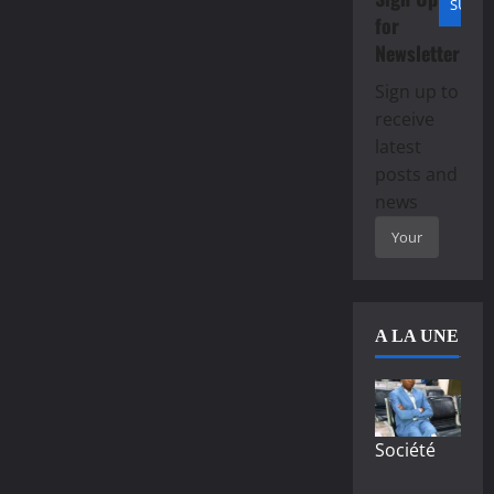
for
Newsletter
Sign up to
receive
latest
posts and
news
A LA UNE
Société