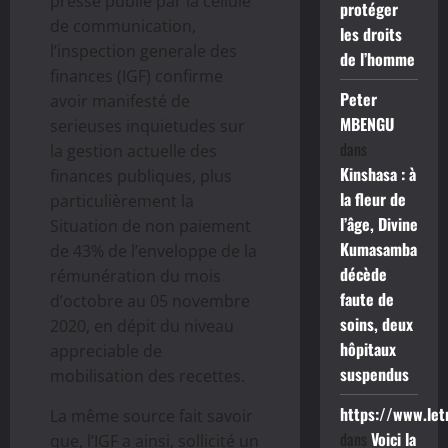
presse publié par la cellule
protéger
de communication,
les droits
l’inspection generale des
de l’homme
finances (IGF) confirme
Peter
avoir manifesté de
MBENGU
serieuses inquietudes sur
dans
la gestion actuelle des
Kinshasa : à
finances publiques, plus
la fleur de
particulièrement la
l’âge, Divine
Situation de non paiement
Kumasamba
de 43% de l’enveloppe de la
décède
rémunération du mois
faute de
d’octobre au 05 novembre
soins, deux
2020, en dépit du niveau
hôpitaux
appreciable de
suspendus
mobilisation des recettes.
https://www.le
La même source fait savoir
dans
Voici la
que, l’IGF a ainsi, sollicité un