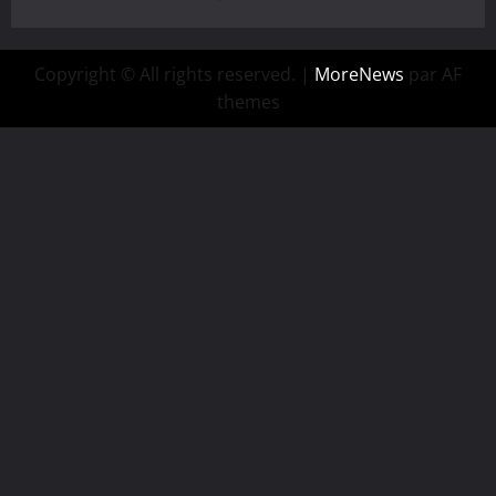
Copyright © All rights reserved.
|
MoreNews
par AF
themes