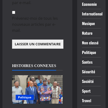
par e-mail.
Economie
International
Prévenez-moi de tous les
Musique
nouveaux articles par e-
mail.
Nature
Non classé
Politique
Santes
HISTOIRES CONNEXES
Sécurité
Société
Sport
Politique
Travel