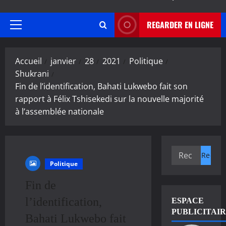
REGARDER EN LIGNE
Menu
principal
Accueil
janvier
28
2021
Politique
Shukrani
Fin de l’identification, Bahati Lukwebo fait son
rapport à Félix Tshisekedi sur la nouvelle majorité
à l’assemblée nationale
Rechercher :
Politique
Fin de
l’identification,
ESPACE
PUBLICITAI
Bahati Lukwebo fait