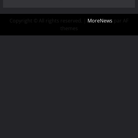
Copyright © All rights reserved.
|
MoreNews
par AF
themes