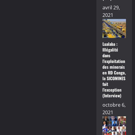
avril 29,
2021
Lualaba :
Illégalité
dans
l’exploitation
des minerais
en RD Congo,
la SICOMINES
fait
l’exception
(Interview)
octobre 6,
2021