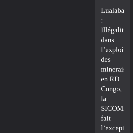
Lualaba
:
Illégalité
dans
l’exploitat
des
minerais
en RD
Congo,
la
SICOMIN
fait
l’exceptio