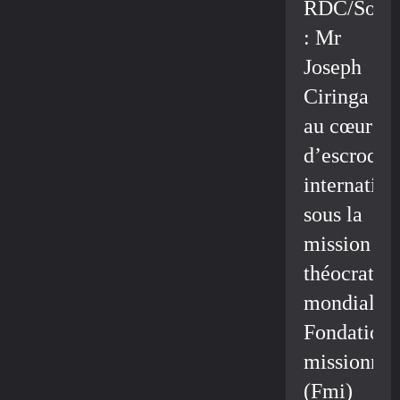
RDC/Socié
: Mr
Joseph
Ciringa
au cœur
d’escroque
internation
sous la
mission
théocratiq
mondiale/
Fondation
missionnai
(Fmi)