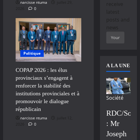
narcisse ntuma
juillet 29,
receive
2026
0
latest
posts and
news
Politique
A LA UNE
COPAP 2026 : les élus
provinciaux s’engagent à
renforcer la stabilité des
institutions provinciales et à
Société
promouvoir le dialogue
républicain
RDC/Socié
narcisse ntuma
juillet 12,
: Mr
2026
0
Joseph