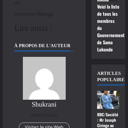
dit.
Voici la liste
de tous les
Henriette Mbengu
membres
Lire aussi :
du
Gouvernement
de Sama
À PROPOS DE L'AUTEUR
Lukonde
ARTICLES
POPULAIRE
Shukrani
RDC/Société
Administrator
: Mr Joseph
Ciringa au
Visitez le site Web