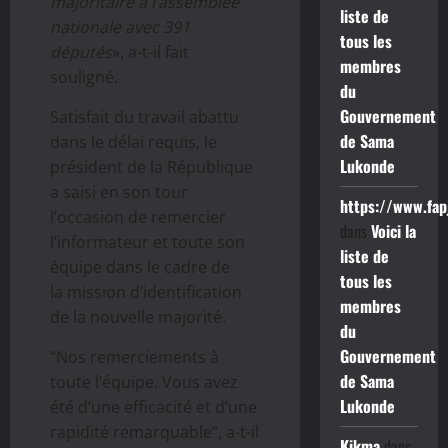
majoritaire à l’assemblée
liste de
nationale avec 391
tous les
députés
», a-t-il fait
membres
souligné.
du
Gouvernement
Satisfait du travail abattu
de Sama
dans le délai requis, le
Lukonde
président de la République
a saisi en son tour
https://www.fap
l’occasion de remercier
dans
Voici la
l’informateur et toute son
liste de
équipe dans le cadre de
tous les
la mission d’identification
membres
de la nouvelle majorité.
du
Gouvernement
“Nos remerciements à
de Sama
toute l’équipe. Vous avez
Lukonde
été d’une efficacité et d’une
rapidité remarquable”, a-t-il
Kikma
dans