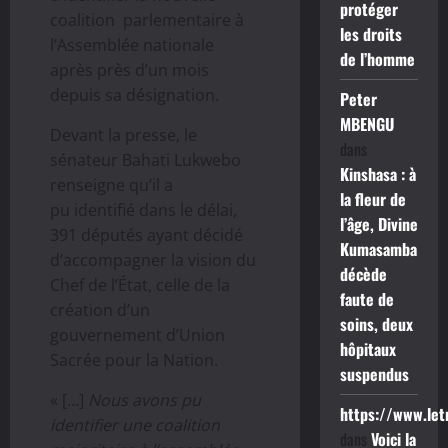
protéger
coalition parlementaire à
les droits
l’Assemblée nationale
de l’homme
après près d’un mois
depuis sa désignation.
Peter
MBENGU
Devant la presse, le
dans
sénateur Bahati Lukwebo
Kinshasa : à
renseigne qu’il a
la fleur de
pu identifié dans le délai,
l’âge, Divine
391 députés ayant décidé
Kumasamba
d’accompagner la vision du
décède
Chef de l’État, celle de la
faute de
création d’un
soins, deux
gouvernement d’Union
hôpitaux
Sacrée pour la Nation.
suspendus
« […]
Nous avons pu
https://www.le
identifier une coalition
dans
Voici la