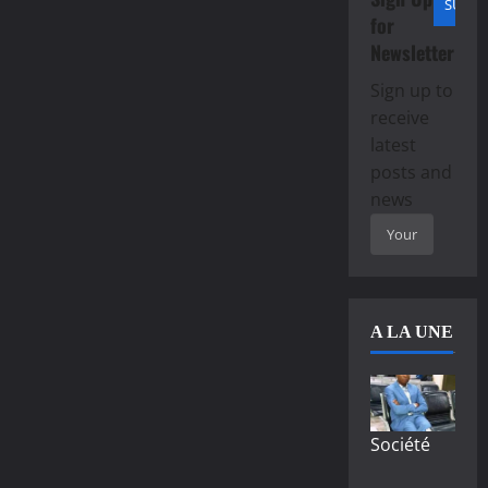
for
Newsletter
Sign up to
receive
latest
posts and
news
A LA UNE
Société