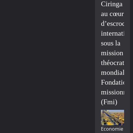
Ciringa
au cœur
d’escroque
internation
sous la
mission
théocratiq
mondiale/
Fondation
missionnai
(Fmi)
Economie