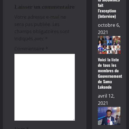
o
fait
Laisser un commentaire
l’exception
(Interview)
n
Votre adresse e-mail ne
sera pas publiée.
Les
octobre 6,
d
champs obligatoires sont
2021
indiqués avec
*
’
Commentaire
*
a
Voici la liste
r
de tous les
membres du
Gouvernement
t
de Sama
Lukonde
i
avril 12,
c
2021
l
e
Nom
*