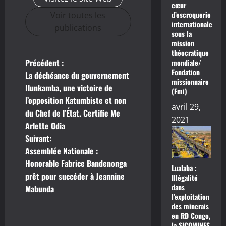
cœur
d’escroquerie
Voir toutes les
internationale
publications
sous la
mission
théocratique
Précédent :
mondiale/
N
Fondation
La déchéance du gouvernement
missionnaire
a
Ilunkamba, une victoire de
(Fmi)
l’opposition Katumbiste et non
v
avril 29,
du Chef de l’État. Certifie Me
2021
Arlette Odia
i
Suivant:
g
Assemblée Nationale :
Honorable Fabrice Bandenonga
Lualaba :
a
prêt pour succéder à Jeannine
Illégalité
dans
Mabunda
t
l’exploitation
des minerais
i
en RD Congo,
la SICOMINES