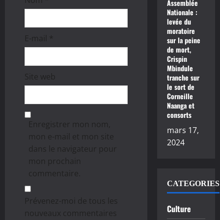
Assemblée
Nationale :
levée du
moratoire
E-mail
*
sur la peine
de mort,
Crispin
Mbindule
Site web
tranche sur
le sort de
Corneille
Naanga et
consorts
Enregistrer mon nom,
mars 17,
mon e-mail et mon site
2024
dans le navigateur pour
mon prochain
commentaire.
CATEGORIES
Prévenez-moi de tous les
Culture
nouveaux commentaires