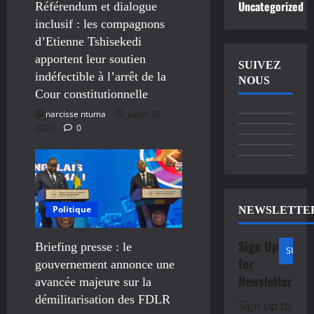
Uncategorized
Référendum et dialogue
inclusif : les compagnons
d’Etienne Tshisekedi
apportent leur soutien
SUIVEZ
indéfectible à l’arrêt de la
NOUS
Cour constitutionnelle
narcisse ntuma
juillet 30,
2026
0
Politique
NEWSLETTE
Sign Up
Briefing presse : le
for
gouvernement annonce une
Newsletter
avancée majeure sur la
démilitarisation des FDLR
Sign up to