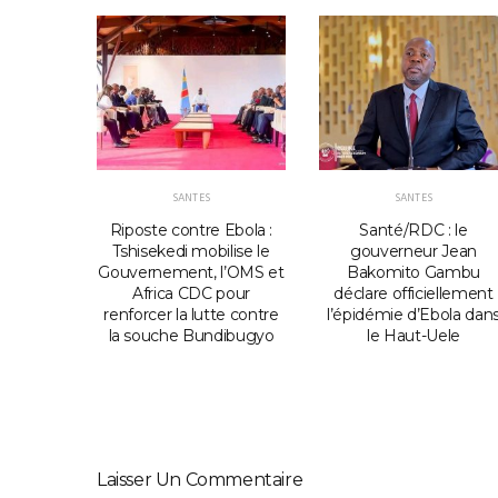
SANTES
SANTES
 : le
Riposte contre Ebola :
Santé/RDC : le
Bamanisa
Tshisekedi mobilise le
gouverneur Jean
lance et
Gouvernement, l’OMS et
Bakomito Gambu
 mesures
Africa CDC pour
déclare officiellement
s
renforcer la lutte contre
l’épidémie d’Ebola dan
la souche Bundibugyo
le Haut-Uele
Laisser Un Commentaire