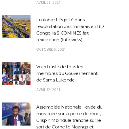
AVRIL 29, 2021
Lualaba : Illégalité dans
l’exploitation des minerais en RD
Congo, la SICOMINES fait
l’exception (Interview)
OCTOBRE 6, 2021
SANTES
SANTES
Riposte contre Ebola :
Santé/RDC : le
COPAP 
Tshisekedi mobilise le
gouverneur Jean
Muyaya 
Voici la liste de tous les
ouvernement, l’OMS et
Bakomito Gambu
provincia
membres du Gouvernement
Africa CDC pour
déclare officiellement
sensibi
de Sama Lukonde
renforcer la lutte contre
l’épidémie d’Ebola dans
recrud
la souche Bundibugyo
le Haut-Uele
AVRIL 12, 2021
Assemblée Nationale : levée du
moratoire sur la peine de mort,
Crispin Mbindule tranche sur le
sort de Corneille Naanga et