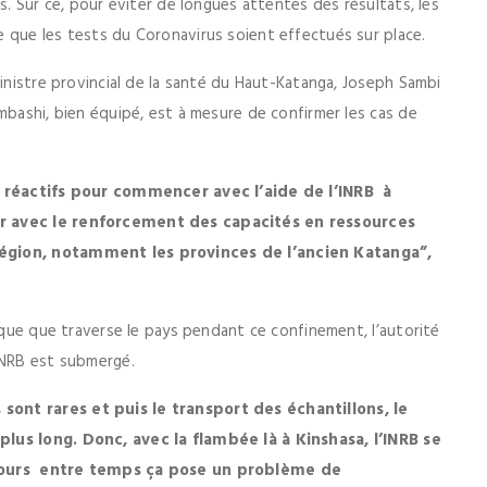
s. Sur ce, pour éviter de longues attentes des résultats, les
e que les tests du Coronavirus soient effectués sur place.
ministre provincial de la santé du Haut-Katanga, Joseph Sambi
mbashi, bien équipé, est à mesure de confirmer les cas de
es réactifs pour commencer avec l’aide de l’INRB à
ûr avec le renforcement des capacités en ressources
région, notamment les provinces de l’ancien Katanga”,
mique que traverse le pays pendant ce confinement, l’autorité
INRB est submergé.
ont rares et puis le transport des échantillons, le
plus long. Donc, avec la flambée là à Kinshasa, l’INRB se
 jours entre temps ça pose un problème de