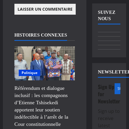
SUIVEZ
NOUS
HISTOIRES CONNEXES
NEWSLETTE
Politique
Sign Up
Référendum et dialogue
for
inclusif : les compagnons
Newsletter
d’Etienne Tshisekedi
apportent leur soutien
Sign up to
indéfectible à l’arrêt de la
receive
Cour constitutionnelle
latest