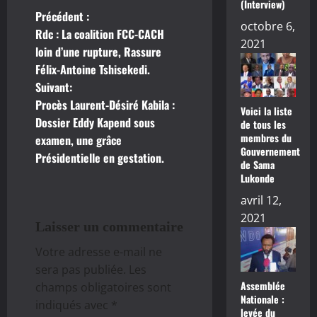
(Interview)
Précédent :
N
octobre 6,
Rdc : La coalition FCC-CACH
2021
a
loin d’une rupture, Rassure
Félix-Antoine Tshisekedi.
v
Suivant:
Procès Laurent-Désiré Kabila :
i
Voici la liste
Dossier Eddy Kapend sous
de tous les
g
membres du
examen, une grâce
Gouvernement
Présidentielle en gestation.
de Sama
a
Lukonde
t
avril 12,
2021
i
Laisser un commentaire
Votre adresse e-mail ne
o
sera pas publiée.
Les
n
Assemblée
champs obligatoires sont
Nationale :
indiqués avec
*
levée du