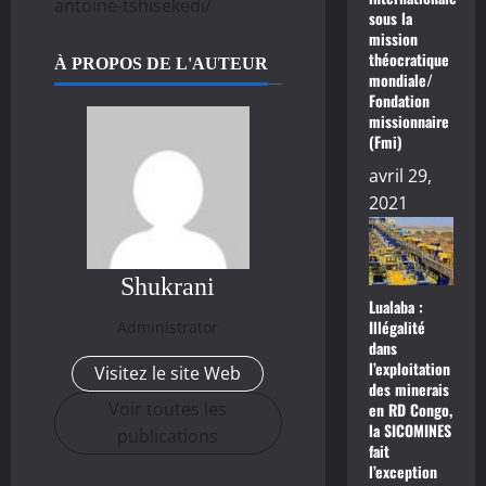
antoine-tshisekedi/
sous la
mission
théocratique
À PROPOS DE L'AUTEUR
mondiale/
Fondation
missionnaire
(Fmi)
avril 29,
2021
Shukrani
Lualaba :
Illégalité
Administrator
dans
l’exploitation
Visitez le site Web
des minerais
Voir toutes les
en RD Congo,
la SICOMINES
publications
fait
l’exception