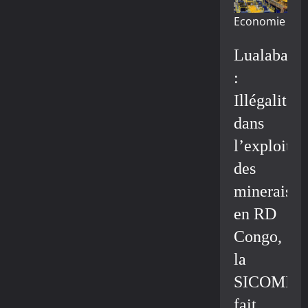
Economie
Lualaba
:
Illégalité
dans
l’exploitat
des
minerais
en RD
Congo,
la
SICOMIN
fait