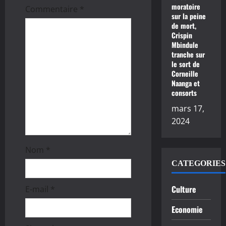
d
moratoire
Commentaire
*
sur la peine
’
de mort,
Crispin
a
Mbindule
tranche sur
r
le sort de
Corneille
t
Naanga et
consorts
i
mars 17,
2024
c
l
Nom
*
CATEGORIES
e
Culture
E-mail
*
Economie