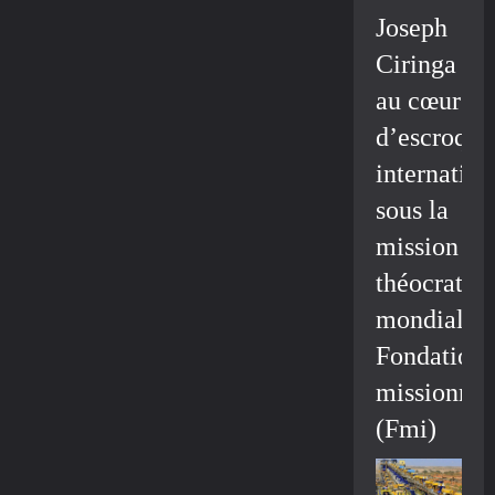
Joseph
Ciringa
au cœur
d’escroque
internation
sous la
mission
théocratiq
mondiale/
Fondation
missionnai
(Fmi)