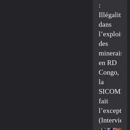
:
Illégalité
dans
l’exploitat
des
minerais
en RD
Congo,
la
SICOMIN
fait
l’exceptio
(Interview