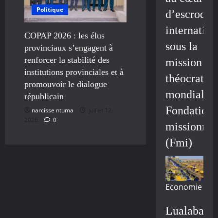
Politique
d’escroque
internation
COPAP 2026 : les élus
sous la
provinciaux s’engagent à
renforcer la stabilité des
mission
institutions provinciales et à
théocratiq
promouvoir le dialogue
mondiale/
républicain
Fondation
narcisse ntuma
juillet 12,
2026
0
missionnai
(Fmi)
Economie
Lualaba