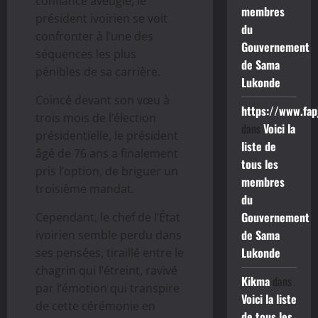
confiance aveugle, le
membres
président ivoirien se voit
du
confronter à l’une des
Gouvernement
séquences les plus
de Sama
pénibles de sa carrière.
Lukonde
Coincé devant son vœu à
https://www.fap
trois mois de l’élection
dans
Voici la
présidentielle, le président
liste de
âgé de 76 ans a finalement
tous les
pris l’option, de briguer un
membres
troisième mandat.
du
Gouvernement
Cependant, le chef de l’État
de Sama
ivoirien semble perdu dans
Lukonde
ses pensées, tiraillé entre le
chagrin qui l’étreint, ravivé
Kikma
dans
par l’émotion qui transpire
Voici la liste
de cette cérémonie en
de tous les