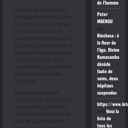
de l’homme
Après le décès brutal de
Peter
son dauphin Amadou Gon
MBENGU
Coulibaly l’ancien premier
dans
ministre survenu le 08
Kinshasa : à
juillet dernier et inhumé ce
la fleur de
17 juillet 2020 à Korhogo, le
l’âge, Divine
président ivoirien Alassane
Kumasamba
Ouattara a résolu de se
décède
représenter à la prochaine
faute de
élection présidentielle
soins, deux
d’octobre.
hôpitaux
suspendus
Malgré sa volonté de
vouloir léguer le pouvoir à
https://www.le
une nouvelle génération,
dans
Voici la
surtout à son fils spirituel,
liste de
celui en qui, il avait une
tous les