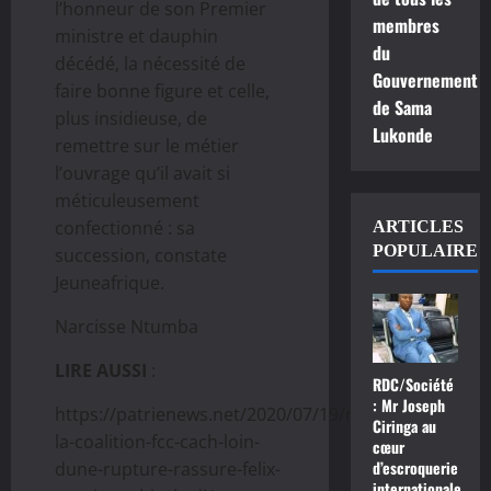
l’honneur de son Premier
membres
ministre et dauphin
du
décédé, la nécessité de
Gouvernement
faire bonne figure et celle,
de Sama
plus insidieuse, de
Lukonde
remettre sur le métier
l’ouvrage qu’il avait si
méticuleusement
confectionné : sa
ARTICLES
POPULAIRE
succession, constate
Jeuneafrique.
Narcisse Ntumba
LIRE AUSSI
:
RDC/Société
: Mr Joseph
https://patrienews.net/2020/07/19/rdc-
Ciringa au
la-coalition-fcc-cach-loin-
cœur
d’escroquerie
dune-rupture-rassure-felix-
internationale