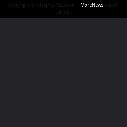
Copyright © All rights reserved.
|
MoreNews
par AF
themes