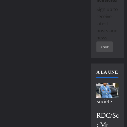
Sign up to
receive
latest
posts and
news
A LA UNE
Société
RDC/Socié
: Mr