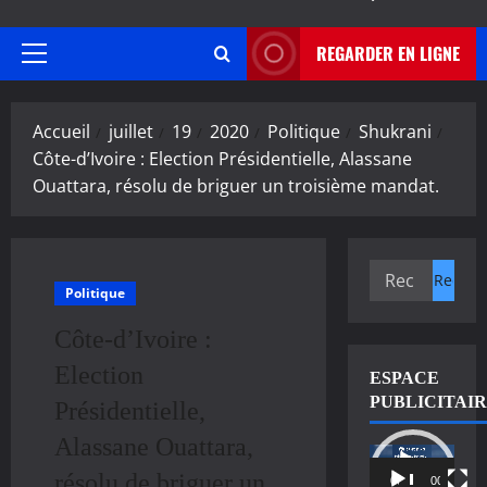
REGARDER EN LIGNE
Menu
principal
Accueil
juillet
19
2020
Politique
Shukrani
Côte-d’Ivoire : Election Présidentielle, Alassane
Ouattara, résolu de briguer un troisième mandat.
Rechercher :
Politique
Côte-d’Ivoire :
Election
ESPACE
PUBLICITAI
Présidentielle,
Alassane Ouattara,
Lecteur
résolu de briguer un
vidéo
00:00
00:11