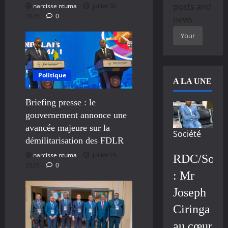
posts and
narcisse ntuma
juillet 30,
2026
0
news
Politique
A LA UNE
Briefing presse : le
gouvernement annonce une
avancée majeure sur la
Société
démilitarisation des FDLR
narcisse ntuma
juillet 29,
RDC/Socié
2026
0
: Mr
Joseph
Ciringa
au cœur