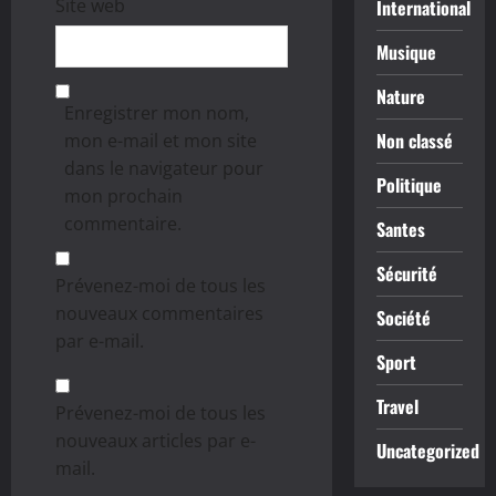
Site web
International
Musique
Nature
Enregistrer mon nom,
Non classé
mon e-mail et mon site
dans le navigateur pour
Politique
mon prochain
commentaire.
Santes
Sécurité
Prévenez-moi de tous les
nouveaux commentaires
Société
par e-mail.
Sport
Travel
Prévenez-moi de tous les
nouveaux articles par e-
Uncategorized
mail.