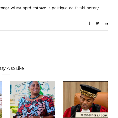
akonga-wilima-pprd-entrave-la-politique-de-fatshi-beton/
ay Also Like