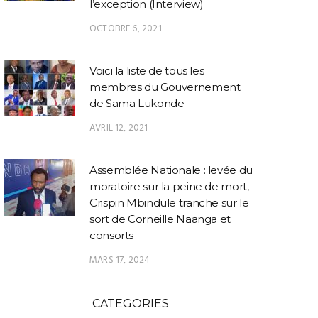
l’exception (Interview)
SOCIÉTÉ
SOCIÉTÉ
OCTOBRE 6, 2021
Aéronef de Congo
CMOC rejette les
JIFA
Airways : la CNSS
conclusions d’une
Makasia
dément toute panne et
enquête sur la teneur en
retour à
Voici la liste de tous les
évoque des contraintes
uranium du cobalt de
la fem
membres du Gouvernement
administratives
Tenke Fungurume
condamn
de Sama Lukonde
basée
AVRIL 12, 2021
Assemblée Nationale : levée du
moratoire sur la peine de mort,
Crispin Mbindule tranche sur le
sort de Corneille Naanga et
consorts
MARS 17, 2024
CATEGORIES