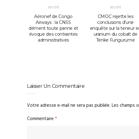
SOCIÉTÉ
SOCIÉTÉ
RDC : la
Aéronef de Congo
CMOC rejette les
onnelle
Airways : la CNSS
conclusions d’une
ganique
dément toute panne et
enquête sur la teneur e
ant des
évoque des contraintes
uranium du cobalt de
r 13
administratives
Tenke Fungurume
ns
Laisser Un Commentaire
Votre adresse e-mail ne sera pas publiée.
Les champs o
Commentaire
*