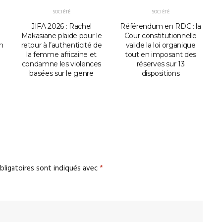
SOCIÉTÉ
SOCIÉTÉ
JIFA 2026 : Rachel
Référendum en RDC : la
Makasiane plaide pour le
Cour constitutionnelle
n
retour à l’authenticité de
valide la loi organique
la femme africaine et
tout en imposant des
condamne les violences
réserves sur 13
basées sur le genre
dispositions
bligatoires sont indiqués avec
*