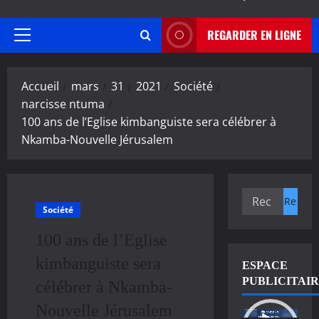
REGARDER EN LIGNE
Menu
principal
Accueil
mars
31
2021
Société
narcisse ntuma
100 ans de l’Eglise kimbanguiste sera célébrer à
Nkamba-Nouvelle Jérusalem
Rechercher :
Société
100 ans de l’Eglise
kimbanguiste sera
ESPACE
PUBLICITAI
célébrer à Nkamba-
Nouvelle Jérusalem
Lecteur