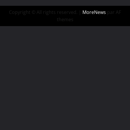
Copyright © All rights reserved.
|
MoreNews
par AF
themes