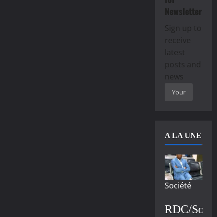
Newsletter
Sign up to
receive
latest
posts and
news
A LA UNE
Société
RDC/Socié