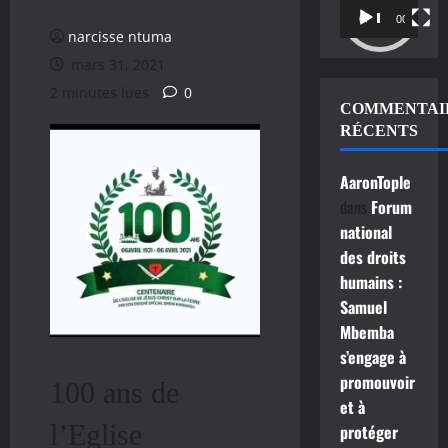
vidéo
00:00
00:11
narcisse ntuma
mars 31, 2021
2 minutes lues
0
COMMENTAI
RÉCENTS
AaronTople
dans
Forum
national
des droits
humains :
Samuel
Mbemba
s’engage à
promouvoir
100 ans de
et à
l’Eglise
protéger