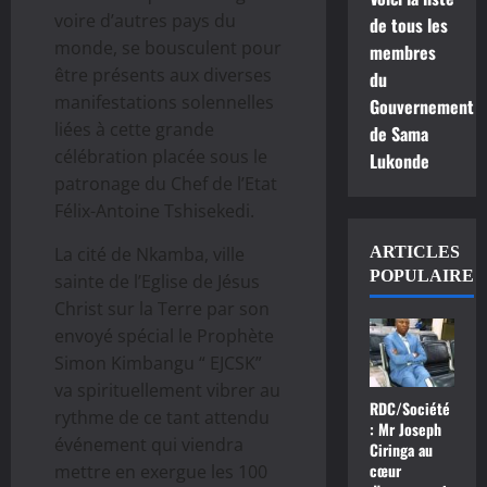
voire d’autres pays du
de tous les
monde, se bousculent pour
membres
être présents aux diverses
du
manifestations solennelles
Gouvernement
liées à cette grande
de Sama
célébration placée sous le
Lukonde
patronage du Chef de l’Etat
Félix-Antoine Tshisekedi.
La cité de Nkamba, ville
ARTICLES
POPULAIRE
sainte de l’Eglise de Jésus
Christ sur la Terre par son
envoyé spécial le Prophète
Simon Kimbangu “ EJCSK”
va spirituellement vibrer au
RDC/Société
rythme de ce tant attendu
: Mr Joseph
événement qui viendra
Ciringa au
cœur
mettre en exergue les 100