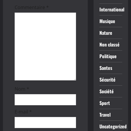
d
Commentaire
*
International
’
Musique
a
Nature
r
Non classé
t
Politique
i
Santes
c
Sécurité
l
Nom
*
Société
e
Sport
E-mail
*
Travel
Uncategorized