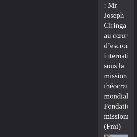
: Mr
Joseph
Ciringa
au cœur
d’escroque
internation
sous la
mission
théocratiq
mondiale/
Fondation
missionnai
(Fmi)