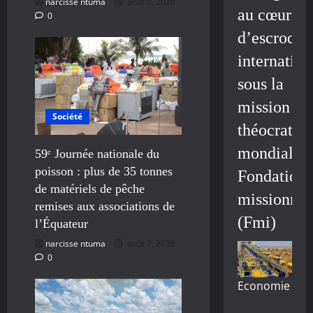
narcisse ntuma
août 8, 2026
au cœur
0
d’escroque
internation
sous la
mission
Société
théocratiq
mondiale/
59ᵉ Journée nationale du
poisson : plus de 35 tonnes
Fondation
de matériels de pêche
missionnai
remises aux associations de
(Fmi)
l’Équateur
narcisse ntuma
août 7, 2026
0
Economie