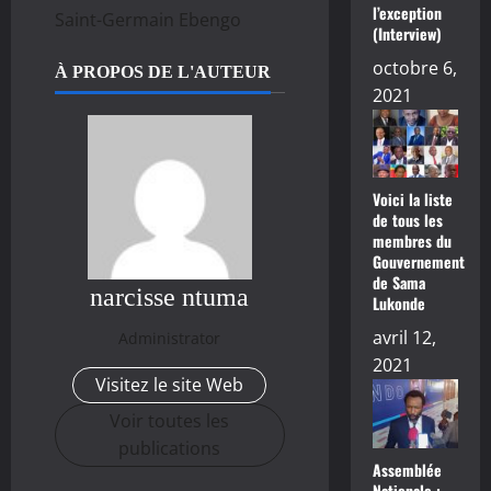
l’exception
Saint-Germain Ebengo
(Interview)
octobre 6,
À PROPOS DE L'AUTEUR
2021
Voici la liste
de tous les
membres du
Gouvernement
de Sama
narcisse ntuma
Lukonde
avril 12,
Administrator
2021
Visitez le site Web
Voir toutes les
publications
Assemblée
Nationale :