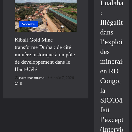
Lualaba
:
Illégalité
Société
dans
Kibali Gold Mine
l’exploitat
transforme Durba : de cité
des
minière historique à un pôle
minerais
de développement dans le
Haut-Uélé
en RD
narcisse ntuma
août 7, 2026
Congo,
0
la
SICOMIN
fait
l’exceptio
(Interview