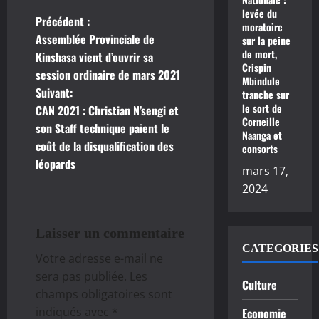
levée du
Précédent :
N
moratoire
Assemblée Provinciale de
sur la peine
a
de mort,
Kinshasa vient d’ouvrir sa
Crispin
session ordinaire de mars 2021
Mbindule
v
Suivant:
tranche sur
le sort de
CAN 2021 : Christian N’sengi et
i
Corneille
son Staff technique paient le
Naanga et
g
coût de la disqualification des
consorts
léopards
mars 17,
a
2024
t
i
Laisser un commentaire
CATEGORIES
Votre adresse e-mail ne
o
sera pas publiée.
Les
Culture
n
champs obligatoires sont
indiqués avec
*
Economie