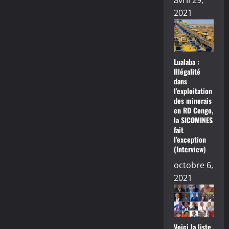
avril 29,
2021
Lualaba :
Illégalité
dans
l’exploitation
des minerais
en RD Congo,
la SICOMINES
fait
l’exception
(Interview)
octobre 6,
2021
Voici la liste