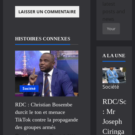
latest
posts and
news
HISTOIRES CONNEXES
A LA UNE
Société
Société
RDC/Socié
RDC : Christian Bosembe
: Mr
durcit le ton et menace
TikTok contre la propagande
Joseph
des groupes armés
Ciringa