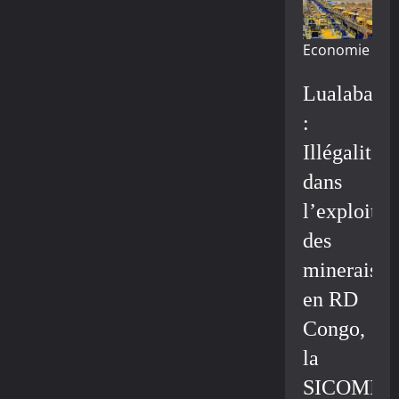
Economie
Lualaba
:
Illégalité
dans
l’exploitat
des
minerais
en RD
Congo,
la
SICOMIN