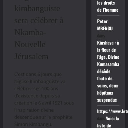
les droits
kimbanguiste
de l’homme
sera célébrer à
Peter
MBENGU
Nkamba-
dans
Kinshasa : à
Nouvelle
la fleur de
Jérusalem
l’âge, Divine
Kumasamba
décède
C’est dans 6 jours que
faute de
l’Eglise Kimbanguiste va
soins, deux
célébrer ses 100 ans
hôpitaux
d’existence depuis sa
suspendus
création le 6 avril 1921 sous
l’inspiration divine
https://www.le
descendue sur le prophète
dans
Voici la
Simon Kimbangu.
liste de