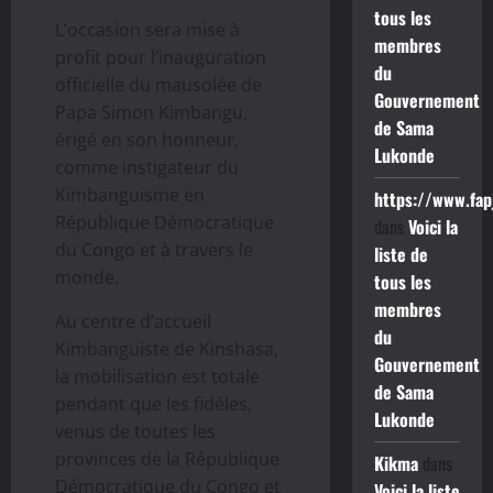
tous les
L’occasion sera mise à
membres
profit pour l’inauguration
du
officielle du mausolée de
Gouvernement
Papa Simon Kimbangu,
de Sama
érigé en son honneur,
Lukonde
comme instigateur du
Kimbanguisme en
https://www.fap
République Démocratique
dans
Voici la
du Congo et à travers le
liste de
monde.
tous les
membres
Au centre d’accueil
du
Kimbanguiste de Kinshasa,
Gouvernement
la mobilisation est totale
de Sama
pendant que les fidèles,
Lukonde
venus de toutes les
provinces de la République
Kikma
dans
Démocratique du Congo et
Voici la liste