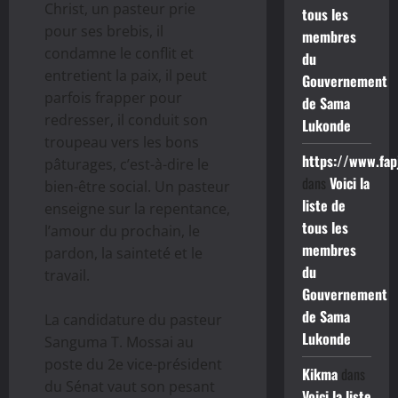
Christ, un pasteur prie
tous les
pour ses brebis, il
membres
condamne le conflit et
du
entretient la paix, il peut
Gouvernement
parfois frapper pour
de Sama
redresser, il conduit son
Lukonde
troupeau vers les bons
https://www.fap
pâturages, c’est-à-dire le
dans
Voici la
bien-être social. Un pasteur
liste de
enseigne sur la repentance,
tous les
l’amour du prochain, le
membres
pardon, la sainteté et le
du
travail.
Gouvernement
de Sama
La candidature du pasteur
Lukonde
Sanguma T. Mossai au
poste du 2e vice-président
Kikma
dans
du Sénat vaut son pesant
Voici la liste