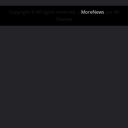
Copyright © All rights reserved.
|
MoreNews
par AF
themes