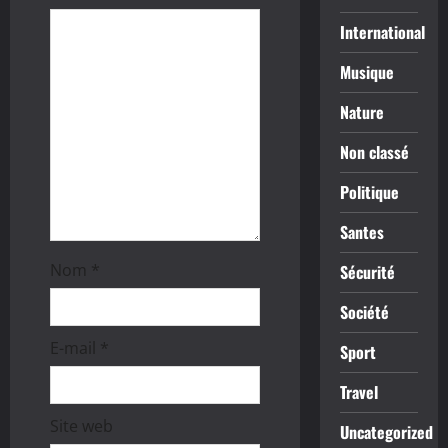
a
International
r
Musique
Nature
t
Non classé
i
Politique
c
Santes
l
Nom
*
Sécurité
e
Société
E-mail
*
Sport
Travel
Site web
Uncategorized