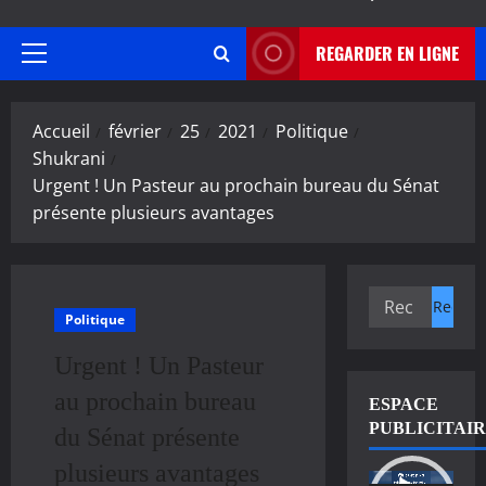
REGARDER EN LIGNE
Menu
principal
Accueil
février
25
2021
Politique
Shukrani
Urgent ! Un Pasteur au prochain bureau du Sénat
présente plusieurs avantages
Rechercher :
Politique
Urgent ! Un Pasteur
au prochain bureau
ESPACE
PUBLICITAI
du Sénat présente
plusieurs avantages
Lecteur