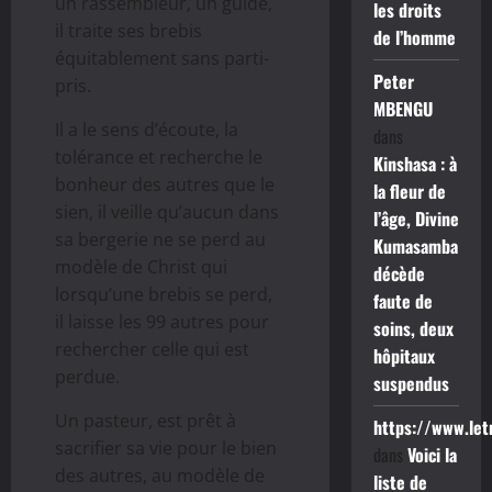
un rassembleur, un guide,
les droits
il traite ses brebis
de l’homme
équitablement sans parti-
Peter
pris.
MBENGU
Il a le sens d’écoute, la
dans
tolérance et recherche le
Kinshasa : à
bonheur des autres que le
la fleur de
sien, il veille qu’aucun dans
l’âge, Divine
sa bergerie ne se perd au
Kumasamba
modèle de Christ qui
décède
lorsqu’une brebis se perd,
faute de
il laisse les 99 autres pour
soins, deux
rechercher celle qui est
hôpitaux
perdue.
suspendus
Un pasteur, est prêt à
https://www.le
sacrifier sa vie pour le bien
dans
Voici la
des autres, au modèle de
liste de