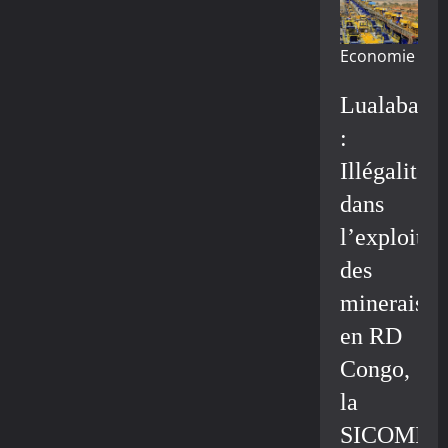
Economie
Lualaba
:
Illégalité
dans
l’exploitat
des
minerais
en RD
Congo,
la
SICOMIN