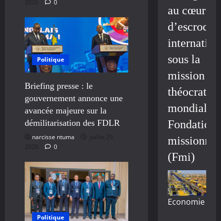
2026
0
au cœur
d’escroque
internation
sous la
Politique
mission
Briefing presse : le
théocratiq
gouvernement annonce une
mondiale/
avancée majeure sur la
démilitarisation des FDLR
Fondation
narcisse ntuma
juillet 29,
missionnai
2026
0
(Fmi)
Economie
Politique