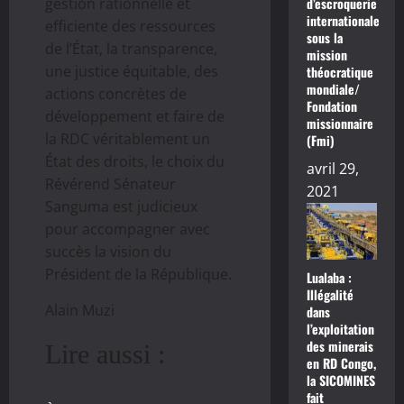
d’escroquerie
gestion rationnelle et
internationale
efficiente des ressources
sous la
de l’État, la transparence,
mission
une justice équitable, des
théocratique
mondiale/
actions concrètes de
Fondation
développement et faire de
missionnaire
la RDC véritablement un
(Fmi)
État des droits, le choix du
avril 29,
Révérend Sénateur
2021
Sanguma est judicieux
pour accompagner avec
succès la vision du
Président de la République.
Lualaba :
Illégalité
Alain Muzi
dans
l’exploitation
des minerais
Lire aussi :
en RD Congo,
la SICOMINES
fait