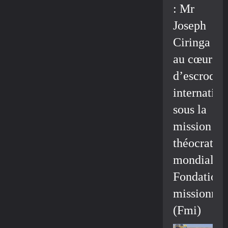
: Mr
Joseph
Ciringa
au cœur
d’escroque
internation
sous la
mission
théocratiq
mondiale/
Fondation
missionnai
(Fmi)