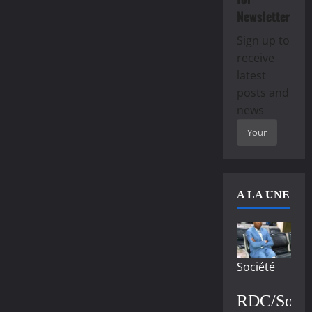
Newsletter
Sign up to
receive
latest
posts and
news
A LA UNE
Société
RDC/Socié