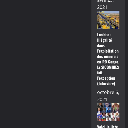
avril 29,
2021
Lualaba :
Illégalité
dans
l’exploitation
des minerais
en RD Congo,
la SICOMINES
fait
l’exception
(Interview)
octobre 6,
2021
Voici la liste