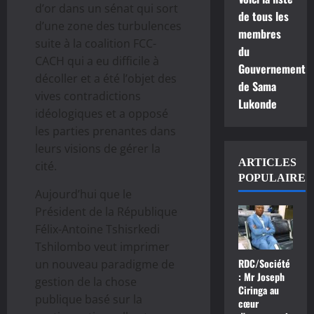
d’or dans un sénat qui sort
de tous les
d’une zone des turbulences
membres
suite à la coalition FCC-
du
CACH qui a eu difficile à
Gouvernement
décoller et a été l’objet des
de Sama
vives contradictions
Lukonde
idéologiques et a opposé
les parties prenantes dans
leurs visions de gérer la
ARTICLES
cité.
POPULAIRE
Aujourd’hui que le
Président de la République
Félix-Antoine Tshisrkedi
Tshilombo veut imprimer
RDC/Société
un nouveau paradigme de
: Mr Joseph
gestion de la chose
Ciringa au
publique basé sur la
cœur