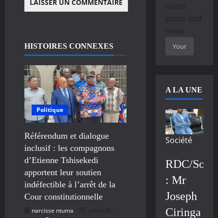
latest
posts and
news
HISTOIRES CONNEXES
A LA UNE
Politique
Référendum et dialogue
Société
inclusif : les compagnons
d’Etienne Tshisekedi
RDC/Socié
apportent leur soutien
: Mr
indéfectible à l’arrêt de la
Joseph
Cour constitutionnelle
Ciringa
narcisse ntuma
juillet 30,