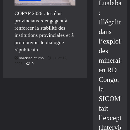
Lualaba
:
COPAP 2026 : les élus
provinciaux s’engagent à
Illégalité
renforcer la stabilité des
dans
institutions provinciales et à
l’exploitat
promouvoir le dialogue
républicain
des
narcisse ntuma
juillet 12,
minerais
2026
0
en RD
Congo,
la
SICOMIN
fait
l’exceptio
(Interview