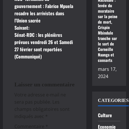
a
levée du
gouvernement : Fabrice Mpuela
moratoire
recadre les arrivistes dans
v
sur la peine
l’Union sacrée
de mort,
Suivant:
Crispin
i
Mbindule
Sénat-RDC : les plénières
tranche sur
g
prévues vendredi 26 et Samedi
le sort de
27 février sont reportées
Corneille
a
Naanga et
(Communiqué)
consorts
t
mars 17,
2024
i
Laisser un commentaire
o
Votre adresse e-mail ne
n
CATEGORIES
sera pas publiée.
Les
champs obligatoires sont
d
Culture
indiqués avec
*
’
Commentaire
*
Economie