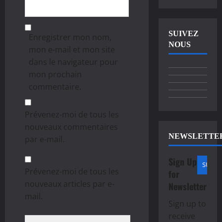
SUIVEZ
Enregistrer mon nom,
NOUS
mon e-mail et mon site
dans le navigateur pour
mon prochain
commentaire.
Prévenez-moi de tous les
nouveaux commentaires
NEWSLETTE
par e-mail.
Sign Up
Prévenez-moi de tous les
for
nouveaux articles par e-
Newsletter
mail.
Sign up to
receive