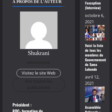
À PROPOS DE L'AUTEUR
l’exception
(Interview)
octobre 6,
2021
Voici la liste
de tous les
Shukrani
membres du
Gouvernement
Administrator
de Sama
Lukonde
Visitez le site Web
avril 12,
Voir toutes les
2021
publications
Précédent :
N
Assemblée
RDC- formation du
Nationale :