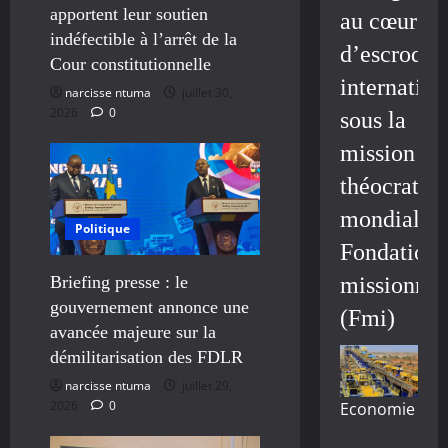
apportent leur soutien
au cœur
indéfectible à l’arrêt de la
d’escroque
Cour constitutionnelle
internation
narcisse ntuma
juillet 30,
2026
0
sous la
mission
théocratiq
mondiale/
Politique
Fondation
Briefing presse : le
missionnai
gouvernement annonce une
(Fmi)
avancée majeure sur la
démilitarisation des FDLR
narcisse ntuma
juillet 29,
2026
0
Economie