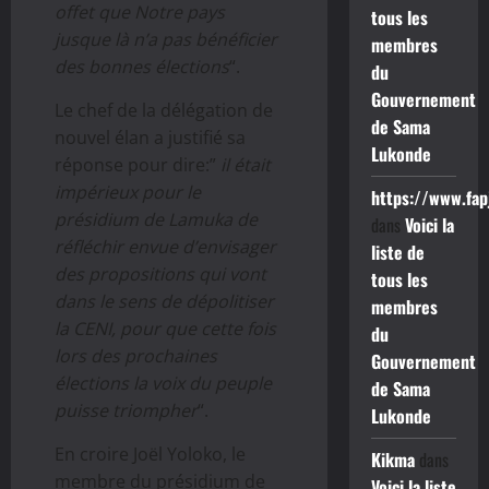
offet que Notre pays
tous les
jusque là n’a pas bénéficier
membres
des bonnes élections
“.
du
Gouvernement
Le chef de la délégation de
de Sama
nouvel élan a justifié sa
Lukonde
réponse pour dire:”
il était
impérieux pour le
https://www.fap
présidium de Lamuka de
dans
Voici la
réfléchir envue d’envisager
liste de
des propositions qui vont
tous les
dans le sens de dépolitiser
membres
la CENI, pour que cette fois
du
lors des prochaines
Gouvernement
élections la voix du peuple
de Sama
puisse triompher
“.
Lukonde
En croire Joël Yoloko, le
Kikma
dans
membre du présidium de
Voici la liste