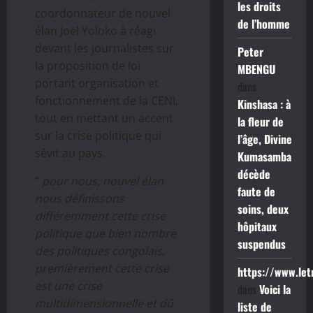
les droits
coordonnateur de nouvel
de l’homme
élan Joël Yoloko à réagi
devant les journalistes sur
Peter
la proposition de loi
MBENGU
portant organisation et
dans
fonctionnement de la CENI,
Kinshasa : à
tout en mettant un accent
la fleur de
sur la crise politique qui
l’âge, Divine
sévit au pays.
Kumasamba
décède
”
pour nous, nouvel élan
faute de
nous définissons
soins, deux
différemment cette crise
hôpitaux
politique que bien nombre
suspendus
des politiques congolais,
premièrement cette crise
https://www.le
est une crise
dans
Voici la
multidimensionnelle et dû
liste de