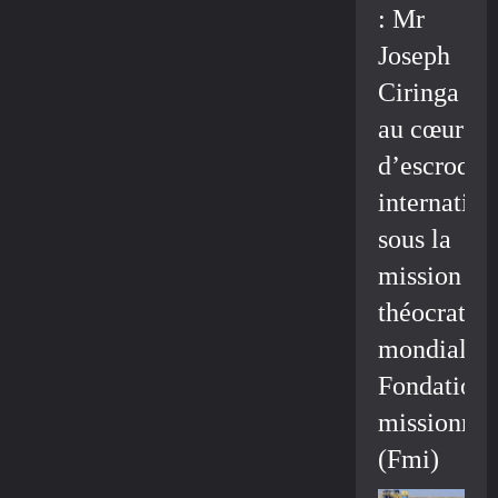
: Mr
Joseph
Ciringa
au cœur
d’escroque
internation
sous la
mission
théocratiq
mondiale/
Fondation
missionnai
(Fmi)