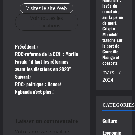
levée du
Visitez le site Web
moratoire
sur la peine
Voir toutes les
de mort,
publications
Crispin
Mbindule
tranche sur
le sort de
Précédent :
N
Corneille
RDC-reforme de la CENI : Martin
Naanga et
a
Fayulu “il faut les réformes
consorts
avant les élections en 2023”
v
mars 17,
Suivant:
2024
RDC- politique : Honoré
i
Ngbanda n’est plus !
g
CATEGORIES
a
Culture
Laisser un commentaire
t
Votre adresse e-mail ne
Economie