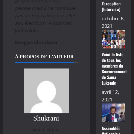
proportionnelle à ce
l’exception
peuple mais il ne constitue
(Interview)
pas un impératif pour aller
octobre 6,
aux élections
“. A nuancer
2021
Joël Yoloko
Reagan Shindano
Voici la liste
À PROPOS DE L'AUTEUR
de tous les
membres du
Gouvernement
de Sama
Lukonde
avril 12,
2021
Shukrani
Assemblée
Administrator
Nationale :