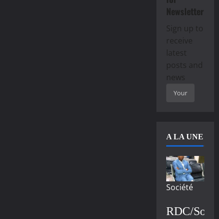
Newsletter
Sign up to
receive
latest
posts and
news
A LA UNE
Société
RDC/Socié