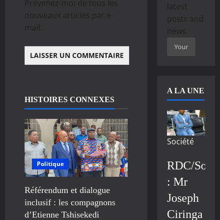
Prévenez-moi de tous les
latest
nouveaux articles par e-
posts and
mail.
news
A LA UNE
HISTOIRES CONNEXES
Société
RDC/Socié
Politique
: Mr
Référendum et dialogue
Joseph
inclusif : les compagnons
Ciringa
d’Etienne Tshisekedi