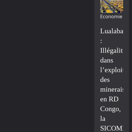
Economie
Lualaba
:
Illégalité
dans
l’exploitat
des
minerais
en RD
Congo,
la
SICOMIN