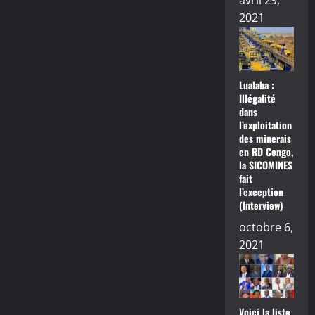
avril 29,
2021
Lualaba :
Illégalité
dans
l’exploitation
des minerais
en RD Congo,
la SICOMINES
fait
l’exception
(Interview)
octobre 6,
2021
Voici la liste