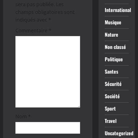
i
sera pas publiée.
Les
International
champs obligatoires sont
o
indiqués avec
*
Musique
n
Commentaire
*
Nature
d
Non classé
’
Politique
a
Santes
r
Sécurité
t
Société
i
Sport
Nom
*
c
Travel
l
Uncategorized