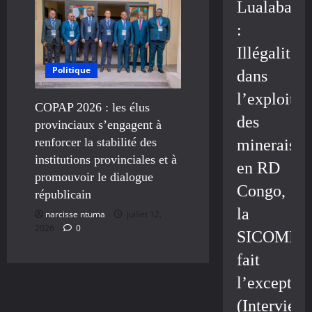
Lualaba
:
Illégalité
Politique
dans
l’exploitat
COPAP 2026 : les élus
des
provinciaux s’engagent à
renforcer la stabilité des
minerais
institutions provinciales et à
en RD
promouvoir le dialogue
Congo,
républicain
la
narcisse ntuma
juillet 12,
2026
0
SICOMIN
fait
l’exceptio
(Interview