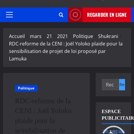
REGARDER EN LIGNE
Menu
principal
Accueil
mars
21
2021
Politique
Shukrani
RDC-reforme de la CENI : Joël Yoloko plaide pour la
sensibilisation de projet de loi proposé par
Lamuka
Rechercher :
Politique
RDC-reforme de la
CENI : Joël Yoloko
ESPACE
PUBLICITAI
plaide pour la
sensibilisation de
Lecteur