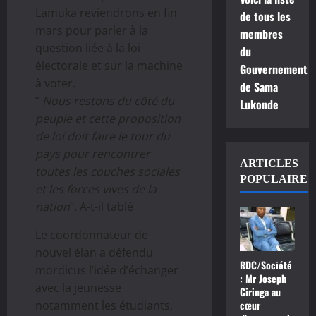
Lamuka reviendrons en fin
de tous les
mars pour parler à la
membres
question liée à la loi
du
électorale et sur la machine
Gouvernement
à voter.
de Sama
”
Nous restons du côté du
Lukonde
peuple et cette proposition
de loi doit faire le tour du
pays pour rencontrer
ARTICLES
toutes les couches sociales
POPULAIRE
et les forces vives de la
nation
“. A-t-il tablé
Le coordonnateur de
nouvel élan a défendu
RDC/Société
mordicus l’idée d’échanger
: Mr Joseph
avec la jeunesse
Ciringa au
cœur
notamment les étudiants,