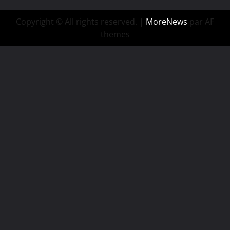
Copyright © All rights reserved.
|
MoreNews
par AF
themes