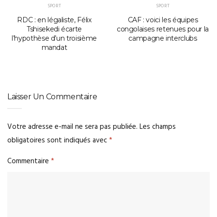
SPORT
SPORT
RDC : en légaliste, Félix
CAF : voici les équipes
Tshisekedi écarte
congolaises retenues pour la
l’hypothèse d’un troisième
campagne interclubs
mandat
Laisser Un Commentaire
Votre adresse e-mail ne sera pas publiée.
Les champs
obligatoires sont indiqués avec
*
Commentaire
*