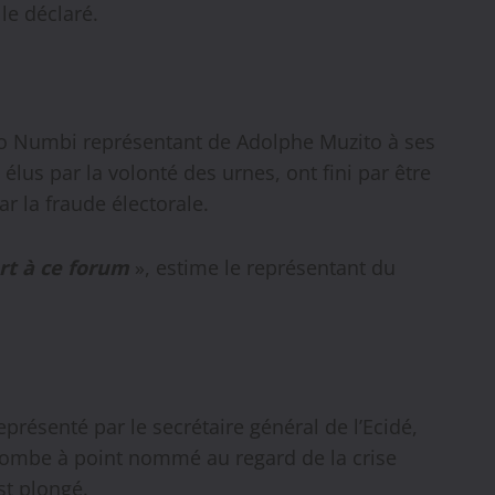
elle déclaré.
o Numbi représentant de Adolphe Muzito à ses
 élus par la volonté des urnes, ont fini par être
r la fraude électorale.
art à ce forum
», estime le représentant du
résenté par le secrétaire général de l’Ecidé,
 tombe à point nommé au regard de la crise
st plongé.