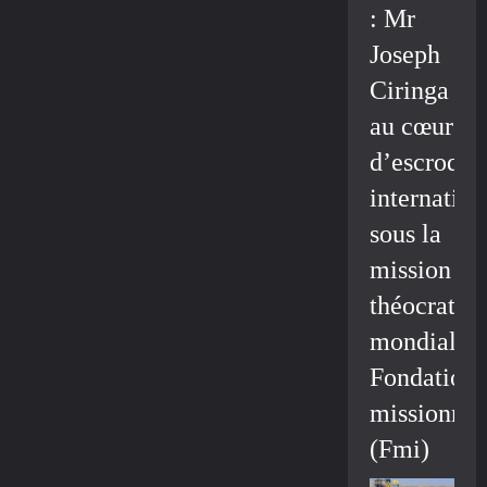
: Mr
Joseph
Ciringa
au cœur
d’escroque
internation
sous la
mission
théocratiq
mondiale/
Fondation
missionnai
(Fmi)