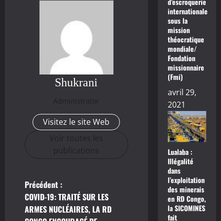
d’escroquerie
internationale
sous la
mission
théocratique
mondiale/
Fondation
missionnaire
(Fmi)
Shukrani
avril 29,
Administrator
2021
Visitez le site Web
Voir toutes les
publications
Lualaba :
Illégalité
dans
l’exploitation
Précédent :
N
des minerais
COVID-19: TRAITÉ SUR LES
en RD Congo,
a
la SICOMINES
ARMES NUCLÉAIRES, LA RD
fait