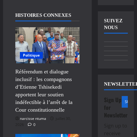
HISTOIRES CONNEXES
SUIVEZ
NOUS
Politique
Référendum et dialogue
inclusif : les compagnons
NEWSLETTE
d’Etienne Tshisekedi
apportent leur soutien
Sign Up
indéfectible à l’arrêt de la
for
Cour constitutionnelle
Newsletter
narcisse ntuma
juillet 30,
2026
0
Sign up to
receive