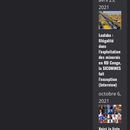
avril 29,
2021
Lualaba :
Illégalité
dans
l’exploitation
des minerais
en RD Congo,
la SICOMINES
fait
l’exception
(Interview)
octobre 6,
2021
Voici la liste