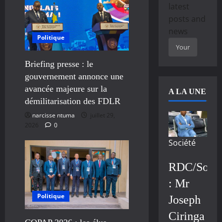
latest
posts and
news
Politique
Briefing presse : le
gouvernement annonce une
avancée majeure sur la
A LA UNE
démilitarisation des FDLR
narcisse ntuma
juillet 29,
2026
0
Société
RDC/Socié
: Mr
Politique
Joseph
Ciringa