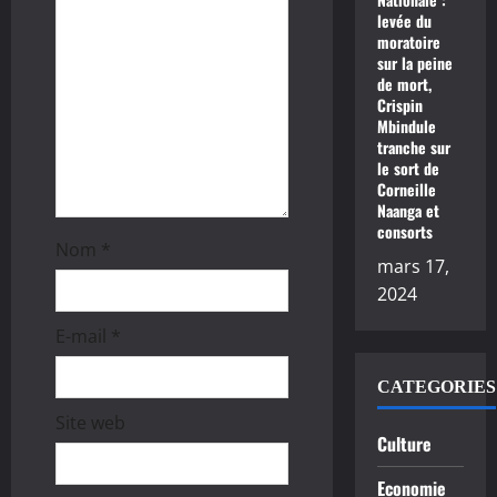
levée du
r
moratoire
sur la peine
t
de mort,
Crispin
i
Mbindule
tranche sur
c
le sort de
Corneille
Naanga et
l
consorts
Nom
*
e
mars 17,
2024
E-mail
*
CATEGORIES
Site web
Culture
Economie