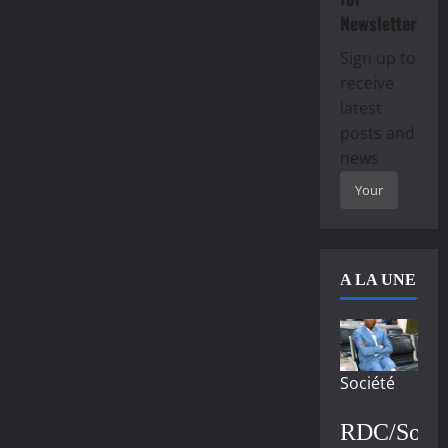
Newsletter
Sign up to
receive
latest
posts and
news
A LA UNE
Société
RDC/Socié