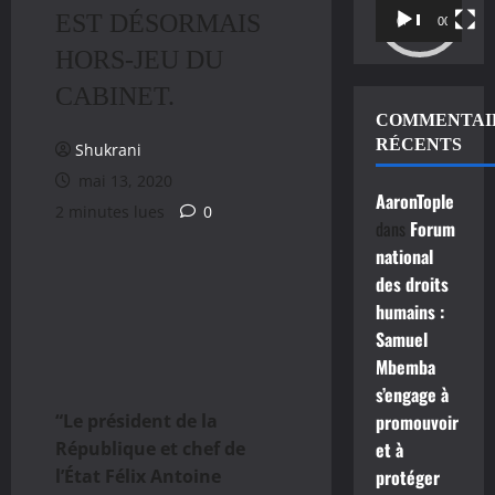
EST DÉSORMAIS
vidéo
00:00
00:11
HORS-JEU DU
CABINET.
COMMENTAI
RÉCENTS
Shukrani
mai 13, 2020
AaronTople
2 minutes lues
0
dans
Forum
national
des droits
humains :
Samuel
Mbemba
s’engage à
“Le président de la
promouvoir
République et chef de
et à
l’État Félix Antoine
protéger