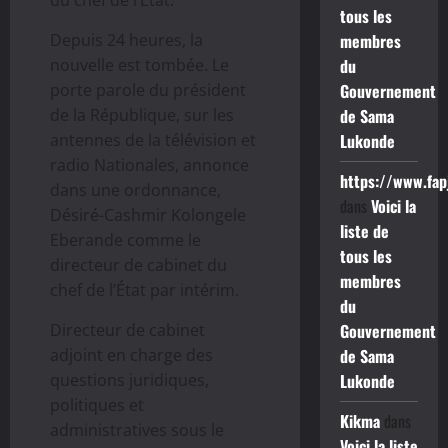
tous les
Depuis 24 heures, la
membres
nouvelle est tombée. Le
du
porte parole du président
Gouvernement
de la République, sur les
de Sama
antennes de la télévision et
Lukonde
radio Nationales, annonce
https://www.fap
dans une ordonnance,
dans
Voici la
Désiré-Cashmir Kolongele
liste de
Eberande comme le
tous les
directeur de cabinet du
membres
chef de l’État par intérim.
du
Directeur de cabinet
Gouvernement
adjoint en charge des
de Sama
questions juridiques,
Lukonde
politiques et
Kikma
dans
administratives sous le
Voici la liste