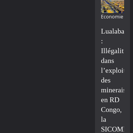
Economie
Lualaba
:
Illégalité
dans
l’exploitat
des
minerais
en RD
Congo,
la
SICOMIN