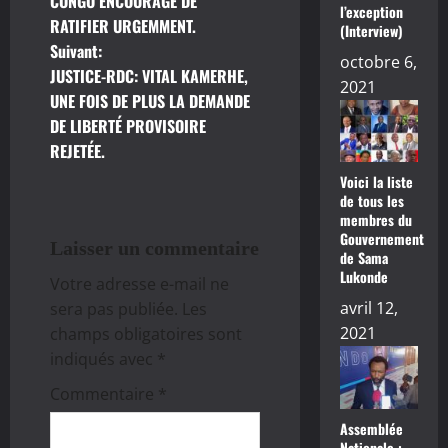
CONGO ENCOURAGÉ DE
l’exception
v
RATIFIER URGEMMENT.
(Interview)
Suivant:
i
octobre 6,
JUSTICE-RDC: VITAL KAMERHE,
2021
g
UNE FOIS DE PLUS LA DEMANDE
DE LIBERTÉ PROVISOIRE
a
REJETÉE.
t
Voici la liste
de tous les
membres du
i
Gouvernement
Laisser un commentaire
de Sama
o
Lukonde
Votre adresse e-mail ne
n
avril 12,
sera pas publiée.
Les
2021
champs obligatoires sont
d
indiqués avec
*
’
Commentaire
*
Assemblée
a
Nationale :