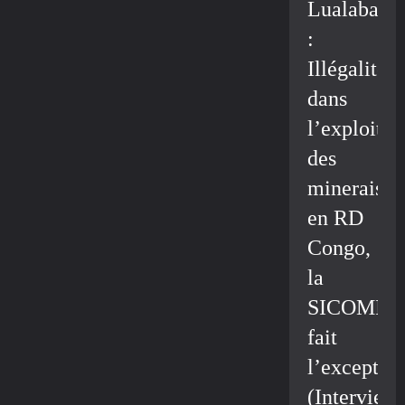
Lualaba
:
Illégalité
dans
l’exploitat
des
minerais
en RD
Congo,
la
SICOMIN
fait
l’exceptio
(Interview