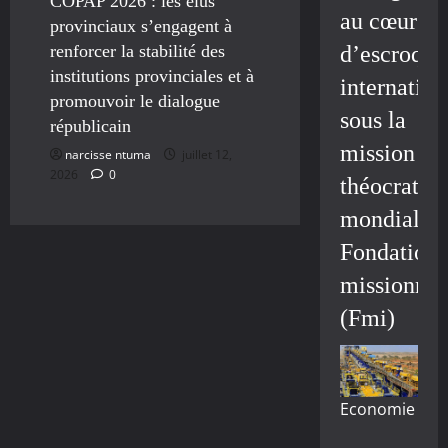
COPAP 2026 : les élus
au cœur
provinciaux s’engagent à
d’escroque
renforcer la stabilité des
institutions provinciales et à
internation
promouvoir le dialogue
sous la
républicain
mission
narcisse ntuma
juillet 12,
2026
0
théocratiq
mondiale/
Fondation
missionnai
(Fmi)
Economie