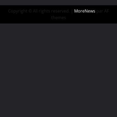
Copyright © All rights reserved.
|
MoreNews
par AF
themes