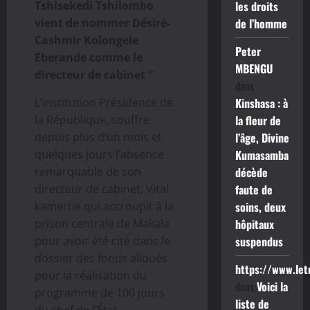
Tshisekedi Tshilombo
les droits
vient de nommer Désiré-
de l’homme
Cashmir Kolongele
Peter
Eberande comme le
MBENGU
directeur de cabinet “
dans
L’institution Présidence de
Kinshasa : à
la République, souffre
la fleur de
depuis plus d’un mois et
l’âge, Divine
quelques jours l’absence
Kumasamba
remarquable de son
décède
directeur de cabinet, Vital
faute de
kamerhe qui accroupit à la
soins, deux
prison centrale de Makala
hôpitaux
pour avoir été cité dans le
suspendus
dossier des fonds alloués
https://www.le
pour la réalisation du
dans
Voici la
programme de 100 jours
liste de
du chef de l’État.