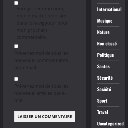
Enregistrer mon nom,
International
mon e-mail et mon site
Musique
dans le navigateur pour
mon prochain
Nature
commentaire.
Non classé
Prévenez-moi de tous les
Politique
nouveaux commentaires
Santes
par e-mail.
Sécurité
Prévenez-moi de tous les
Société
nouveaux articles par e-
mail.
Sport
Travel
Uncategorized