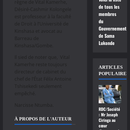
règne de Vital Kamerhe,
de tous les
Désiré-Cashmir Kolongele
membres
est professeur à la faculté
du
de Droit à l’Université de
Gouvernement
Kinshasa et avocat au
de Sama
Barreau de
Lukonde
Kinshasa/Gombe.
Il sied de noter que, Vital
Kamerhe reste toujours
ARTICLES
directeur de cabinet du
POPULAIRE
chef de l’État Félix Antoine
Tshisekedi seulement
empêché.
Narcisse Ntumba.
RDC/Société
: Mr Joseph
À PROPOS DE L'AUTEUR
Ciringa au
cœur