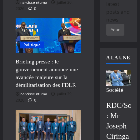
narcisse ntuma
juillet 30,
latest
2026
0
posts and
news
Politique
A LA UNE
Briefing presse : le
gouvernement annonce une
avancée majeure sur la
démilitarisation des FDLR
Société
narcisse ntuma
juillet 29,
2026
0
RDC/Socié
: Mr
Joseph
Ciringa