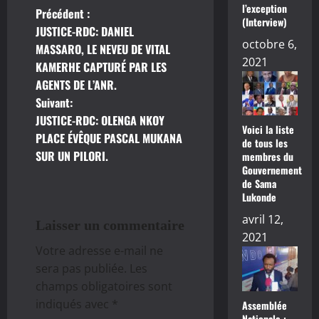
l’exception
Précédent :
N
(Interview)
JUSTICE-RDC: DANIEL
octobre 6,
a
MASSARO, LE NEVEU DE VITAL
2021
KAMERHE CAPTURÉ PAR LES
v
AGENTS DE L’ANR.
Suivant:
i
JUSTICE-RDC: OLENGA NKOY
Voici la liste
g
PLACE ÉVÊQUE PASCAL MUKANA
de tous les
SUR UN PILORI.
membres du
a
Gouvernement
de Sama
t
Lukonde
avril 12,
i
Laisser un commentaire
2021
Votre adresse e-mail ne
o
sera pas publiée.
Les
n
champs obligatoires sont
indiqués avec
*
Assemblée
d
Nationale :