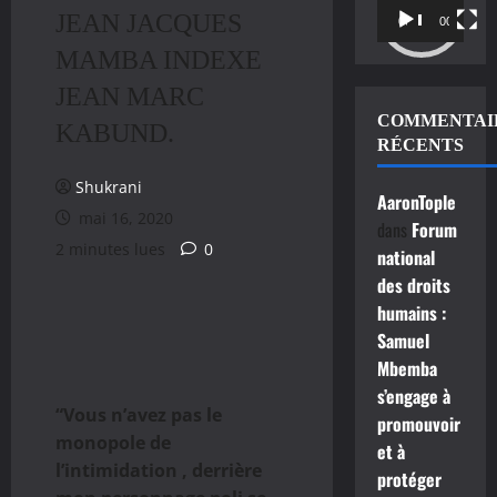
JEAN JACQUES
vidéo
00:00
00:11
MAMBA INDEXE
JEAN MARC
COMMENTAI
KABUND.
RÉCENTS
Shukrani
AaronTople
mai 16, 2020
dans
Forum
2 minutes lues
0
national
des droits
humains :
Samuel
Mbemba
s’engage à
“Vous n’avez pas le
promouvoir
monopole de
et à
l’intimidation , derrière
protéger