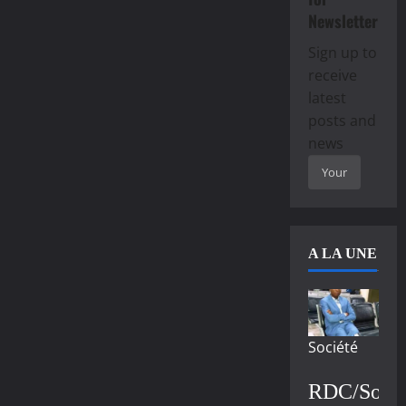
Newsletter
Sign up to
receive
latest
posts and
news
A LA UNE
Société
RDC/Socié