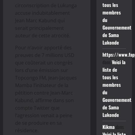
tous les
circonscription de Lukunga
membres
accuse indubitablement
du
Jean Marc Kabund qui
Gouvernement
serait principalement
de Sama
auteur de cette atrocité.
Lukonde
Pour n’avoir apporté des
https://www.fap
preuves de 7 millions USD
dans
Voici la
que coûterait un congrès
liste de
lors d’une émission sur
tous les
Topcongo FM, Jean-Jacques
membres
Mamba l’initiateur de la
du
pétition contre Jean-Marc
Gouvernement
Kabund, affirme dans son
de Sama
compte Twitter que
Lukonde
l’agression venait a peine
de se produire en sa
Kikma
dans
résidence.
Voici la liste