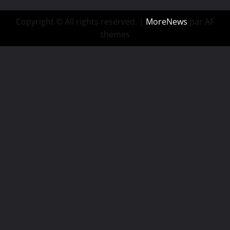
Copyright © All rights reserved.
|
MoreNews
par AF
themes