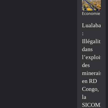
Economie
Lualaba
:
Illégalité
dans
l’exploitat
des
minerais
en RD
Congo,
la
SICOMIN