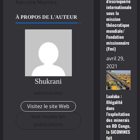
d’escroquerie
Narcisse Ntumba.
internationale
sous la
À PROPOS DE L'AUTEUR
mission
théocratique
mondiale/
Fondation
missionnaire
(Fmi)
avril 29,
2021
Shukrani
Administrator
Lualaba :
Illégalité
Visitez le site Web
dans
l’exploitation
Voir toutes les
des minerais
publications
en RD Congo,
la SICOMINES
fait