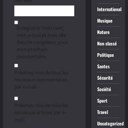
Site web
International
Musique
Enregistrer mon nom,
Nature
mon e-mail et mon site
dans le navigateur pour
Non classé
mon prochain
Politique
commentaire.
Santes
Prévenez-moi de tous les
Sécurité
nouveaux commentaires
par e-mail.
Société
Sport
Prévenez-moi de tous les
Travel
nouveaux articles par e-
mail.
Uncategorized