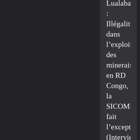
Lualaba
:
Illégalité
dans
l’exploitat
des
minerais
en RD
Congo,
la
SICOMIN
fait
l’exceptio
(Interview