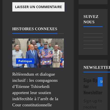
SUIVEZ
NOUS
HISTOIRES CONNEXES
Politique
NEWSLETTE
Référendum et dialogue
Sign Up
inclusif : les compagnons
for
d’Etienne Tshisekedi
Newsletter
apportent leur soutien
indéfectible à l’arrêt de la
Sign up to
Cour constitutionnelle
receive