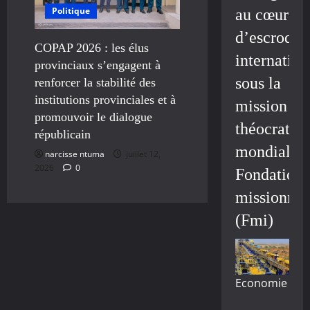
Politique
au cœur
d’escroque
COPAP 2026 : les élus
internation
provinciaux s’engagent à
sous la
renforcer la stabilité des
institutions provinciales et à
mission
promouvoir le dialogue
théocratiq
républicain
mondiale/
narcisse ntuma
juillet 12,
2026
0
Fondation
missionnai
(Fmi)
Economie