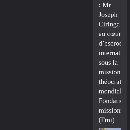
: Mr
Joseph
Ciringa
au cœur
d’escroque
internation
sous la
mission
théocratiq
mondiale/
Fondation
missionnai
(Fmi)