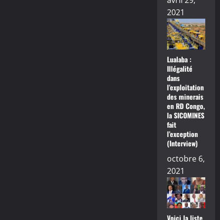
avril 29,
2021
Lualaba :
Illégalité
dans
l’exploitation
des minerais
en RD Congo,
la SICOMINES
fait
l’exception
(Interview)
octobre 6,
2021
Voici la liste