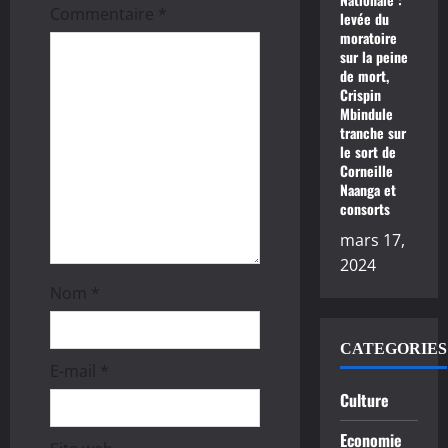
Commentaire
*
levée du
’
moratoire
sur la peine
de mort,
a
Crispin
Mbindule
r
tranche sur
le sort de
t
Corneille
Naanga et
i
consorts
mars 17,
c
2024
l
Nom
*
e
CATEGORIES
E-mail
*
Culture
Economie