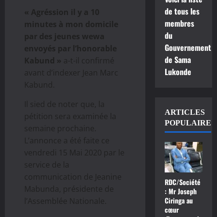
de tous les
« Agréssion il y a 10
membres
minutes à mon domicile
du
par des jeunes wewa
Gouvernement
envoyés par l’honorable
de Sama
Kabund »
a-t-il confirmé
Lukonde
avant d’indexer Jean Marc
Kabund.
Il sied de noter que, la
ARTICLES
pétition sera examinée la
POPULAIRE
semaine prochaine.
L’annonce a été faite ce
vendredi 15 Mai 2020 par le
service de la
communication de Jeanine
RDC/Société
Mabunda, présidente de
: Mr Joseph
Ciringa au
l’Assemblée Nationale.
cœur