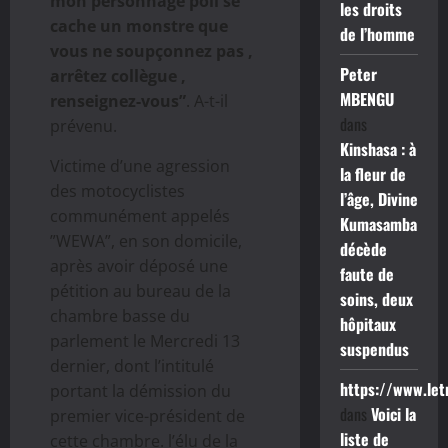
mon personnage poli se
les droits
cache un monstre que
de l’homme
vous ne soupçonnez pas ,
Peter
arrêtez collègue ,
MBENGU
renseignez-vous”
. A-t-il
dans
prévenu.
Kinshasa : à
Victime d’une agression
la fleur de
des motocyclistes
l’âge, Divine
communément appelés
Kumasamba
”WEWA”, en son domicile,
décède
après avoir déposé une
faute de
pétition au bureau de la
soins, deux
chambre basse du
hôpitaux
parlement le Mercredi 13
suspendus
dernier, dont l’intitulé
https://www.le
portant la démission du
dans
Voici la
premier vice-président de
liste de
cette chambre. l’élu de la