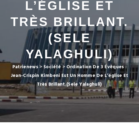
L’ÉGLISE ET
TRÈS BRILLANT.
(SELE
YALAGHULI)
Patrienews
>
Société
>
Ordination De 3 Évêques :
Jean-Crispin Kimbeni Est Un Homme De L’église Et
Très Brillant.(Sele Yalaghuli)