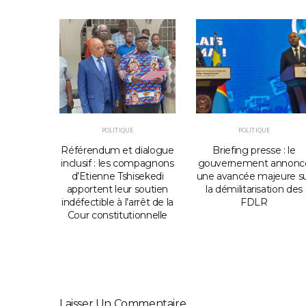
POLITIQUE
POLITIQUE
e Sénat
Référendum et dialogue
Briefing presse : le
orter
inclusif : les compagnons
gouvernement annonc
oix des
d’Etienne Tshisekedi
une avancée majeure s
niveau
apportent leur soutien
la démilitarisation des
indéfectible à l’arrêt de la
FDLR
Cour constitutionnelle
Laisser Un Commentaire