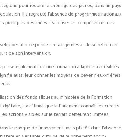
stratégique pour réduire le chômage des jeunes, dans un pays
population. Il a regretté l’absence de programmes nationaux
es publiques destinées à valoriser les compétences des
développer afin de permettre à la jeunesse de se retrouver
cours de son intervention.
is passe également par une formation adaptée aux réalités
ignifie aussi leur donner les moyens de devenir eux-mêmes
venus.
lisation des fonds alloués au ministère de la Formation
gétaire, il a affirmé que le Parlement connaît les crédits
es actions visibles sur le terrain demeurent limitées.
 dans le manque de financement, mais plutôt dans l’absence
inistère en véritable outil de développement socio-