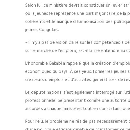
Selon lui, ce ministère devrait constituer un levier 
où la jeunesse représente une part majoritaire de la 
cohérents et le manque d’harmonisation des politiqu
jeunes Congolais.
« Il n’y a pas de vision claire sur les compétences à 
sur le marché de l’emploi », a-t-il laissé entendre au 
L’honorable Bakabi a rappelé que la création d’emplo
économiques du pays. À ses yeux, former les jeunes s
créateurs d’emplois et d’activités génératrices de re
Le député national s’est également interrogé sur l’uti
professionnelle. Se présentant comme une autorité bud
accordés à chaque ministère, tout en constatant que l
Pour l’élu, le problème ne réside pas nécessairement
d’une politique efficace capable de transformer ce m