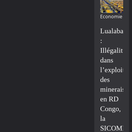
Economie
Lualaba
:
Illégalité
dans
l’exploitat
des
minerais
en RD
Congo,
la
SICOMIN