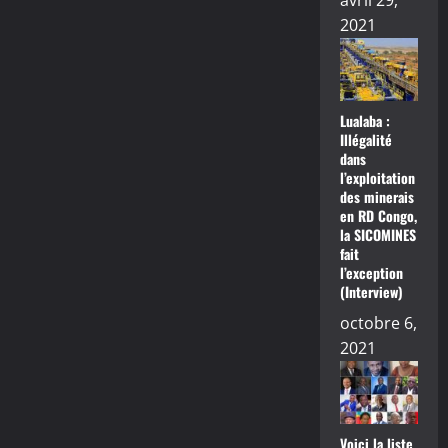
avril 29,
2021
Lualaba :
Illégalité
dans
l’exploitation
des minerais
en RD Congo,
la SICOMINES
fait
l’exception
(Interview)
octobre 6,
2021
Voici la liste