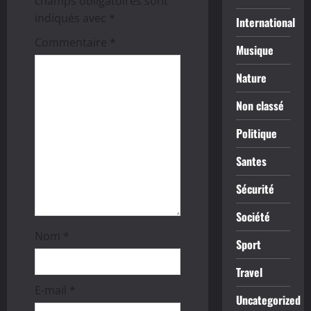
champs obligatoires sont
d
indiqués avec
*
International
’
Commentaire
*
Musique
a
Nature
r
Non classé
t
Politique
i
Santes
c
Sécurité
l
Société
Nom
*
e
Sport
Travel
E-mail
*
Uncategorized