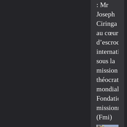
: Mr
Joseph
Ciringa
au cœur
d’escroque
internation
sous la
mission
théocratiq
mondiale/
Fondation
missionnai
(Fmi)