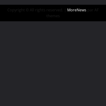
Copyright © All rights reserved.
|
MoreNews
par AF
themes