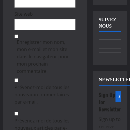
Site web
SUIVEZ
NOUS
Enregistrer mon nom,
mon e-mail et mon site
dans le navigateur pour
mon prochain
commentaire.
NEWSLETTE
Prévenez-moi de tous les
Sign Up
nouveaux commentaires
for
par e-mail.
Newsletter
Sign up to
Prévenez-moi de tous les
receive
nouveaux articles par e-