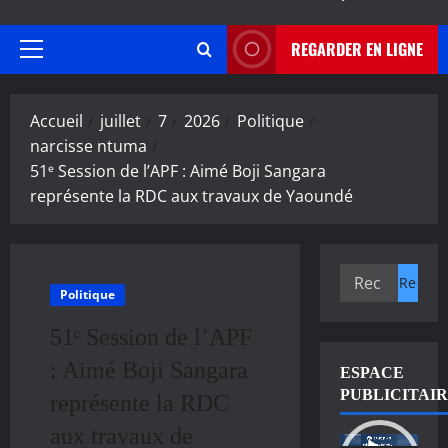
REGARDER EN LIGNE
Menu
principal
Accueil
juillet
7
2026
Politique
narcisse ntuma
51ᵉ Session de l’APF : Aimé Boji Sangara
représente la RDC aux travaux de Yaoundé
Rechercher :
Politique
51ᵉ Session de l’APF
: Aimé Boji Sangara
ESPACE
PUBLICITAI
représente la RDC
aux travaux de
Lecteur