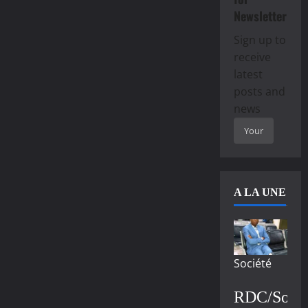
Newsletter
Sign up to
receive
latest
posts and
news
A LA UNE
Société
RDC/Socié