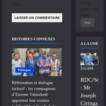
latest
mail.
posts and
news
HISTOIRES CONNEXES
A LA UNE
Société
Politique
RDC/Socié
Référendum et dialogue
: Mr
inclusif : les compagnons
d’Etienne Tshisekedi
Joseph
apportent leur soutien
Ciringa