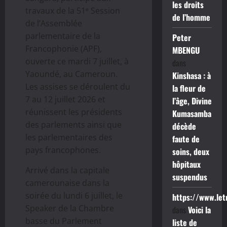
les droits
travaux de la 51ᵉ Session
de l’homme
de l’Assemblée
parlementaire de la
Peter
Francophonie (APF),
MBENGU
ouverte ce mardi 7 juillet, à
dans
Yaoundé, au Cameroun.
Kinshasa : à
Les assises se déroulent du
la fleur de
7 au 12 juillet 2026 et
l’âge, Divine
réunissent les présidents
Kumasamba
des parlements ainsi que
décède
les parlementaires des
faute de
pays francophones.
soins, deux
hôpitaux
Arrivé dans la capitale
suspendus
camerounaise dans la
soirée du lundi 6 juillet, le
https://www.le
Speaker de la Chambre
dans
Voici la
basse du Parlement
liste de