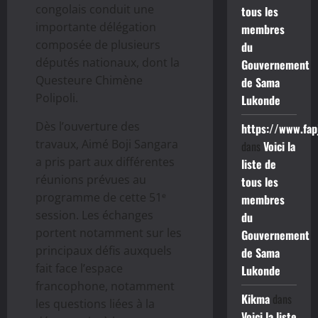
congolais conduit une
tous les
importante délégation
membres
composée de plusieurs
du
députés nationaux, dont la
Gouvernement
Questeure Chimène
de Sama
Polipoli.
Lukonde
Dès l’ouverture des
https://www.fap
travaux, Aimé Boji Sangara
dans
Voici la
a pris part aux différentes
liste de
réunions prévues au
tous les
programme de cette 51ᵉ
membres
session. Les échanges
du
portent notamment sur les
Gouvernement
principaux défis auxquels
de Sama
fait face l’espace
Lukonde
francophone, notamment
Kikma
dans
les questions liées à la
Voici la liste