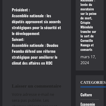
levée du
moratoire
Précédent :
N
sur la peine
Assemblée nationale : les
de mort,
a
députés approuvent six accords
Crispin
Mbindule
stratégiques pour la sécurité et
v
tranche sur
le développement
le sort de
Suivant:
i
Corneille
Assemblée nationale : Doudou
Naanga et
consorts
g
Fwamba défend une réforme
stratégique pour améliorer le
mars 17,
a
climat des affaires en RDC
2024
t
i
CATEGORIES
Laisser un commentaire
o
Votre adresse e-mail ne
Culture
n
sera pas publiée.
Les
Economie