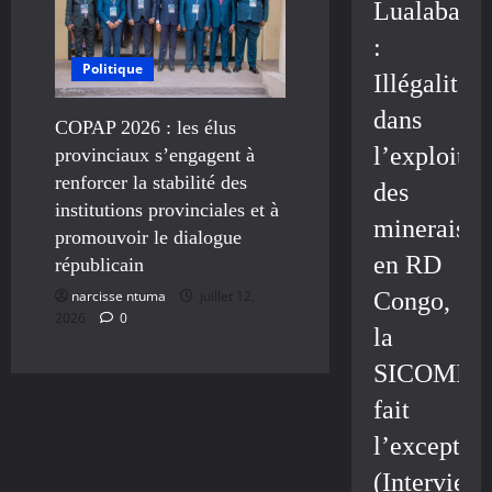
Lualaba
:
Politique
Illégalité
dans
COPAP 2026 : les élus
l’exploitat
provinciaux s’engagent à
renforcer la stabilité des
des
institutions provinciales et à
minerais
promouvoir le dialogue
en RD
républicain
narcisse ntuma
juillet 12,
Congo,
2026
0
la
SICOMIN
fait
l’exceptio
(Interview