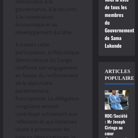
démocratie, à la
de tous les
gouvernance, à la sécurité,
membres
à la coopération
du
économique et au
Gouvernement
développement durable.
de Sama
À travers cette
Lukonde
participation, la République
démocratique du Congo
réaffirme son engagement
ARTICLES
en faveur du renforcement
POPULAIRE
de la diplomatie
parlementaire
francophone. La délégation
congolaise entend
contribuer activement aux
RDC/Société
réflexions et aux initiatives
: Mr Joseph
Ciringa au
visant à promouvoir les
cœur
valeurs démocratiques, la