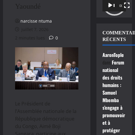
Yaoundé
vidéo
00:00
00:11
narcisse ntuma
juillet 7, 2026
COMMENTAI
2 minutes lues
0
RÉCENTS
AaronTople
dans
Forum
national
des droits
humains :
Samuel
Mbemba
Le Président de
s’engage à
l’Assemblée nationale de la
promouvoir
République démocratique
et à
du Congo, Aimé Boji
protéger
Sangara, participe aux