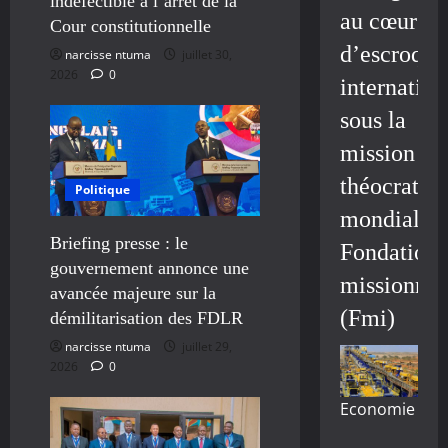
indéfectible à l’arrêt de la
au cœur
Cour constitutionnelle
d’escroque
narcisse ntuma
juillet 30,
2026
0
internation
sous la
mission
théocratiq
Politique
mondiale/
Briefing presse : le
Fondation
gouvernement annonce une
missionnai
avancée majeure sur la
(Fmi)
démilitarisation des FDLR
narcisse ntuma
juillet 29,
2026
0
Economie